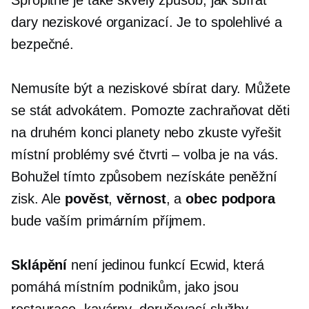
dary
neziskové
organizací. Je to spolehlivé a
bezpečné.
Nemusíte být a
neziskové
sbírat dary. Můžete
se stát advokátem. Pomozte zachraňovat děti
na druhém konci planety nebo zkuste vyřešit
místní problémy své čtvrti – volba je na vás.
Bohužel tímto způsobem nezískáte peněžní
zisk. Ale
pověst
,
věrnost
, a
obec
podpora
bude vaším primárním příjmem.
Sklápění
není jedinou funkcí Ecwid, která
pomáhá místním podnikům, jako jsou
restaurace, kavárny, doručovací služby,