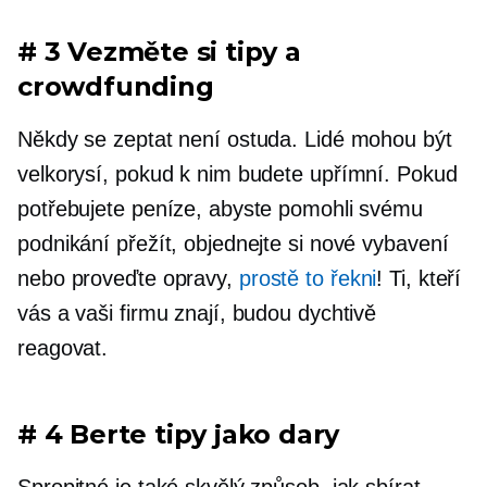
# 3 Vezměte si tipy a
crowdfunding
Někdy se zeptat není ostuda. Lidé mohou být
velkorysí, pokud k nim budete upřímní. Pokud
potřebujete peníze, abyste pomohli svému
podnikání přežít, objednejte si nové vybavení
nebo proveďte opravy,
prostě to řekni
! Ti, kteří
vás a vaši firmu znají, budou dychtivě
reagovat.
# 4 Berte tipy jako dary
Spropitné je také skvělý způsob, jak sbírat