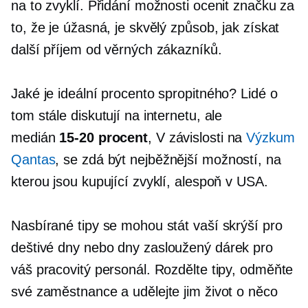
na to zvyklí. Přidání možnosti ocenit značku za
to, že je úžasná, je skvělý způsob, jak získat
další příjem od věrných zákazníků.
Jaké je ideální procento spropitného? Lidé o
tom stále diskutují na internetu, ale
medián
15-20
procent
, V závislosti na
Výzkum
Qantas
, se zdá být nejběžnější možností, na
kterou jsou kupující zvyklí, alespoň v USA.
Nasbírané tipy se mohou stát vaší skrýší pro
deštivé dny nebo dny
zasloužený
dárek pro
váš pracovitý personál. Rozdělte tipy, odměňte
své zaměstnance a udělejte jim život o něco