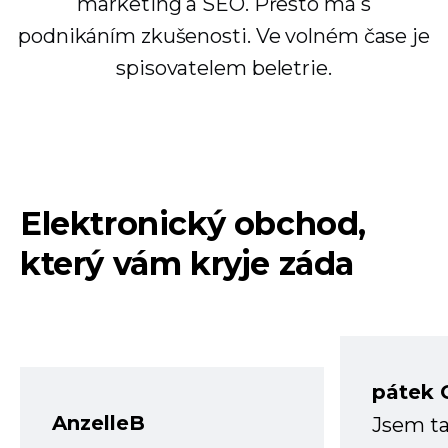
marketing a SEO. Přesto má s
podnikáním zkušenosti. Ve volném čase je
spisovatelem beletrie.
Elektronický obchod,
který vám kryje záda
pátek 
AnzelleB
Jsem ta