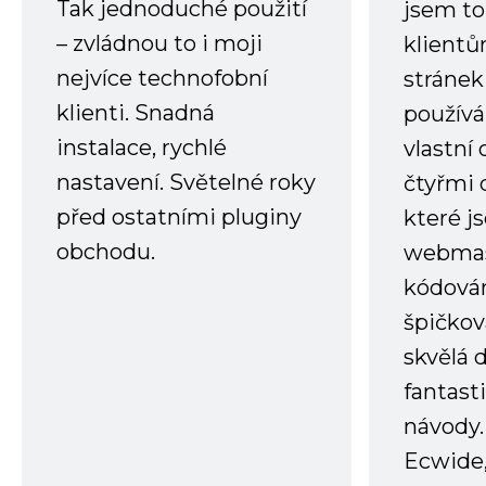
Tak jednoduché použití
jsem to
– zvládnou to i moji
klient
nejvíce technofobní
stránek 
klienti. Snadná
používá
instalace, rychlé
vlastní
nastavení. Světelné roky
čtyřmi 
před ostatními pluginy
které j
obchodu.
webmas
kódování
špičkov
skvělá
fantast
návody.
Ecwide,