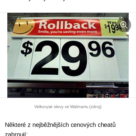
Velkorysé slevy ve Walmartu (zdroj)
Některé z nejběžnějších cenových cheatů
zahrnují: