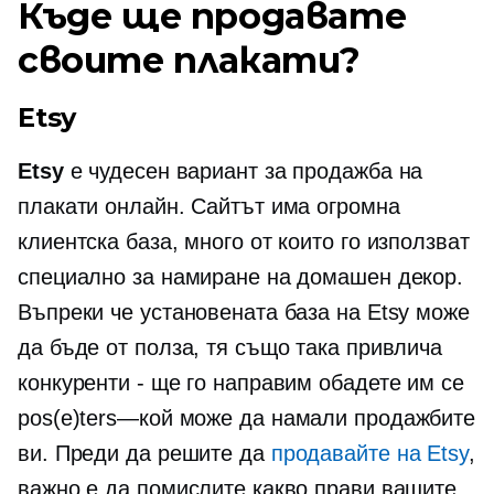
Къде ще продавате
своите плакати?
Etsy
Etsy
е чудесен вариант за продажба на
плакати онлайн. Сайтът има огромна
клиентска база, много от които го използват
специално за намиране на домашен декор.
Въпреки че установената база на Etsy може
да бъде от полза, тя също така привлича
конкуренти - ще го направим
обадете им се
pos(e)ters—кой
може да намали продажбите
ви. Преди да решите да
продавайте на Etsy
,
важно е да помислите какво прави вашите