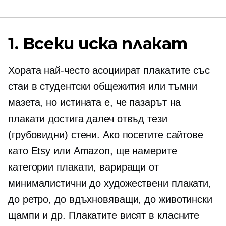
1. Всеки иска плакат
Хората най-често асоциират плакатите със
стаи в студентски общежития или тъмни
мазета, но истината е, че пазарът на
плакати достига далеч отвъд тези
(грубовидни) стени. Ако посетите сайтове
като Etsy или Amazon, ще намерите
категории плакати, вариращи от
минималистични до художествени плакати,
до ретро, ​​до вдъхновяващи, до животински
щампи и др. Плакатите висят в класните