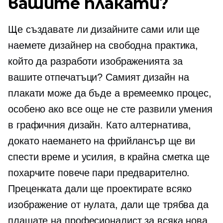
вашите плакати?
Ще създавате ли дизайните сами или ще
наемете дизайнер на свободна практика,
който да разработи изображенията за
вашите отпечатъци? Самият дизайн на
плакати може да бъде a
времеемко
процес,
особено ако все още не сте развили умения
в графичния дизайн. Като алтернатива,
докато наемането на фрийлансър ще ви
спести време и усилия, в крайна сметка ще
похарчите повече пари предварително.
Преценката дали ще проектирате всяко
изображение от нулата, дали ще трябва да
плащате на професионалист за всяка нова