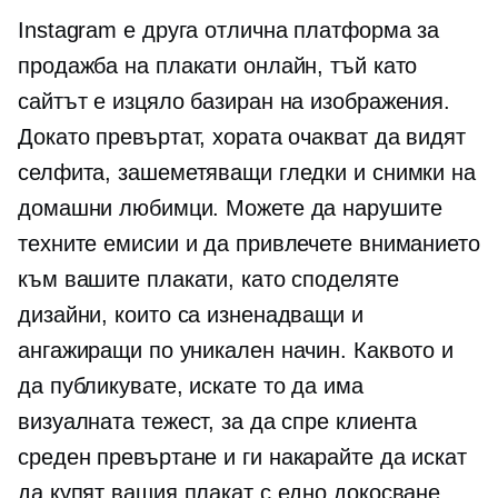
Instagram е друга отлична платформа за
продажба на плакати онлайн, тъй като
сайтът е изцяло базиран на изображения.
Докато превъртат, хората очакват да видят
селфита, зашеметяващи гледки и снимки на
домашни любимци. Можете да нарушите
техните емисии и да привлечете вниманието
към вашите плакати, като споделяте
дизайни, които са изненадващи и
ангажиращи по уникален начин. Каквото и
да публикувате, искате то да има
визуалната тежест, за да спре клиента
среден превъртане
и ги накарайте да искат
да купят вашия плакат с едно докосване.