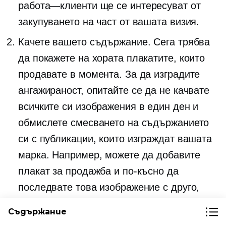
работа—клиенти
ще се интересуват от
закупуването на част от вашата визия.
Качете вашето съдържание. Сега трябва
да покажете на хората плакатите, които
продавате в момента. За да изградите
ангажираност, опитайте се да не качвате
всичките си изображения в един ден и
обмислете смесването на съдържанието
си с публикации, които изграждат вашата
марка. Например, можете да добавите
плакат за продажба и по-късно да
последвате това изображение с друго,
показващо как най-добре да рамкирате
Съдържание
или къде да закачите този конкретен