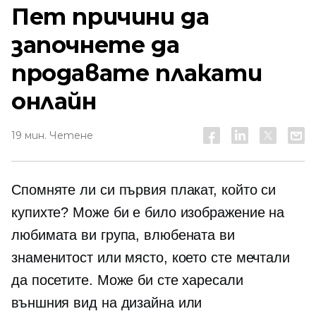
Пет причини да
започнете да
продавате плакати
онлайн
19 мин. Четене
Спомняте ли си първия плакат, който си
купихте? Може би е било изображение на
любимата ви група, влюбената ви
знаменитост или място, което сте мечтали
да посетите. Може би сте харесали
външния вид на дизайна или