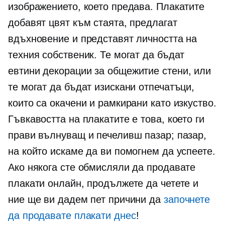
изображението, което предава. Плакатите
добавят цвят към стаята, предлагат
вдъхновение и представят личността на
техния собственик. Те могат да бъдат
евтини декорации за
общежитие
стени, или
те могат да бъдат изискани отпечатъци,
които са окачени и рамкирани като изкуство.
Гъвкавостта на плакатите е това, което ги
прави вълнуващ и печеливш пазар; пазар,
на който искаме да ви помогнем да успеете.
Ако някога сте обмисляли да продавате
плакати онлайн, продължете да четете и
ние ще ви дадем пет причини да
започнете
да продавате плакати днес
!