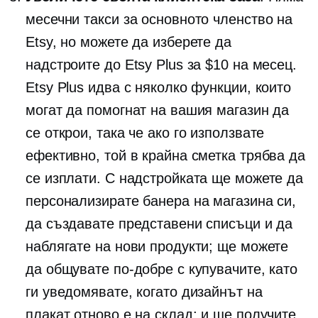
месечни такси за основното членство на
Etsy, но можете да изберете да
надстроите до Etsy Plus за $10 на месец.
Etsy Plus идва с няколко функции, които
могат да помогнат на вашия магазин да
се открои, така че ако го използвате
ефективно, той в крайна сметка трябва да
се изплати. С надстройката ще можете да
персонализирате банера на магазина си,
да създавате представени списъци и да
наблягате на нови продукти; ще можете
да общувате по-добре с купувачите, като
ги уведомявате, когато дизайнът на
плакат отново е на склад; и ще получите