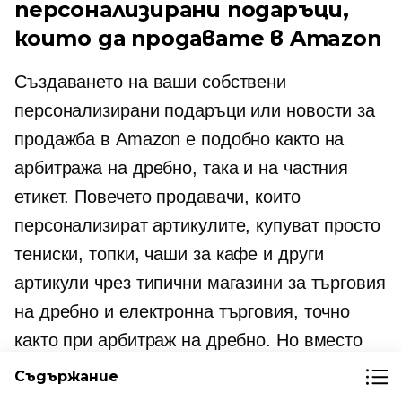
персонализирани подаръци,
които да продавате в Amazon
Създаването на ваши собствени
персонализирани подаръци или новости за
продажба в Amazon е подобно както на
арбитража на дребно, така и на частния
етикет. Повечето продавачи, които
персонализират артикулите, купуват просто
тениски,
топки, чаши за кафе и други
артикули чрез типични магазини за търговия
на дребно и електронна търговия, точно
както при арбитраж на дребно. Но вместо
просто да ги продават такива, каквито са, те
Съдържание
вземат тези артикули и ги персонализират.