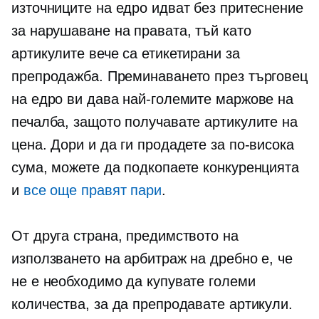
източниците на едро идват без притеснение
за нарушаване на правата, тъй като
артикулите вече са етикетирани за
препродажба. Преминаването през търговец
на едро ви дава най-големите маржове на
печалба, защото получавате артикулите на
цена. Дори и да ги продадете за по-висока
сума, можете да подкопаете конкуренцията
и
все още правят пари
.
От друга страна, предимството на
използването на арбитраж на дребно е, че
не е необходимо да купувате големи
количества, за да препродавате артикули.