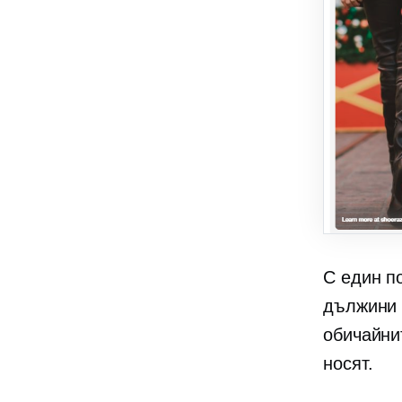
С един п
дължини 
обичайни
носят.