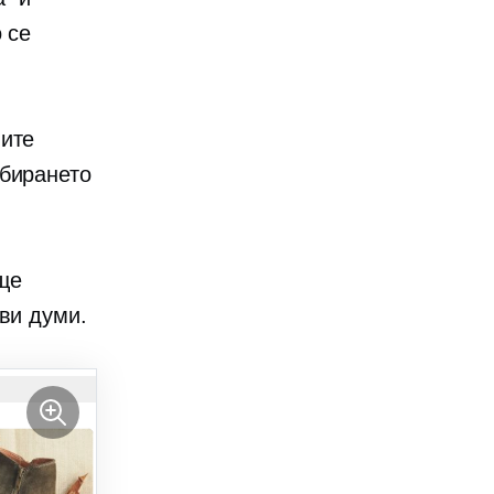
 се
ните
збирането
 ще
ви думи.