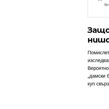
вр
Защо
нишо
Помислет
изследва
Вероятно
„дамски б
куп свър