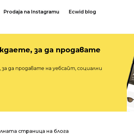
Prodaja na Instagramu
Ecwid blog
ждаете, за да продавате
 за да продавате на уебсайт, социални
алната страница на блога