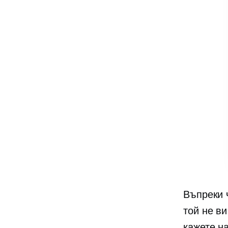
Въпреки 
той не в
кажете н