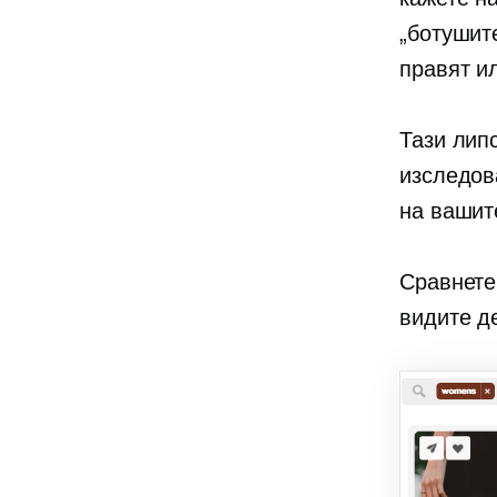
„ботушит
правят и
Тази лип
изследов
на вашит
Сравнете 
видите д