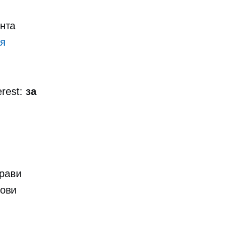
ента
ия
erest:
за
прави
шови