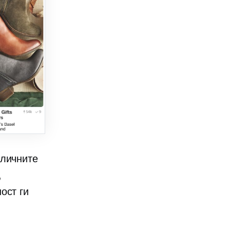
зличните
,
ост ги