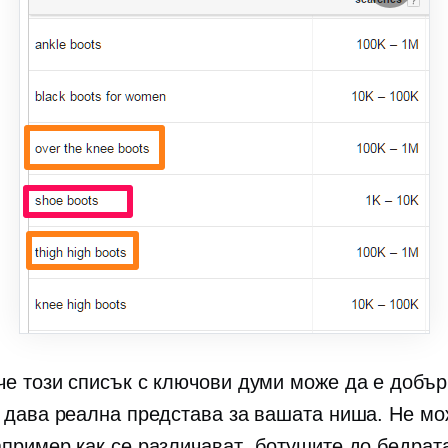
че този списък с ключови думи може да е добър
и дава реална представа за вашата ниша. Не мо
апример как се различават „ботушите до бедрата