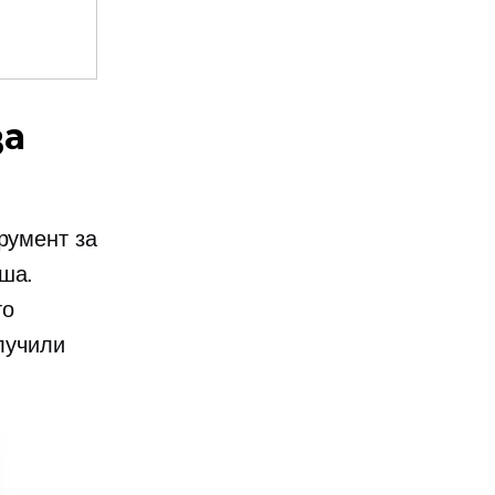
за
румент за
иша.
то
олучили