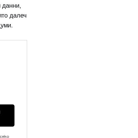
 данни,
ято далеч
думи.
 
всяко