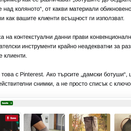
е над коляното“, от какви материали обикновено
ли как вашите клиенти всъщност ги използват.
са на контекстуални данни прави конвенционал
ателски инструменти крайно неадекватни за ра
е клиенти.
това с Pinterest. Ако търсите „дамски ботуши“,
ействителни снимки, а не просто списък с ключо