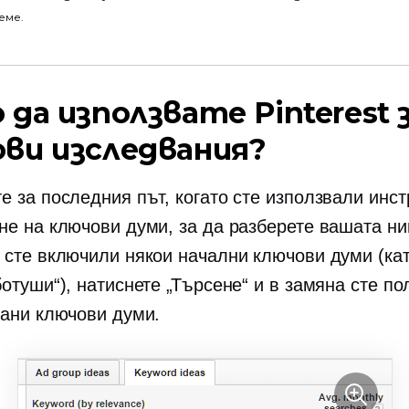
еме.
 да използвате Pinterest 
ви изследвания?
е за последния път, когато сте използвали инст
не на ключови думи, за да разберете вашата н
 сте включили някои начални ключови думи (ка
отуши“), натиснете „Търсене“ и в замяна сте п
зани ключови думи.