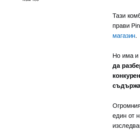
Тази ком
прави Pin
магазин
.
Но има и 
да разбе
конкурен
съдържа
Огромният
един от 
изследва