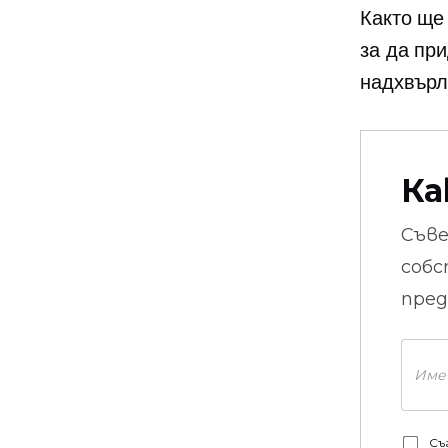
Както ще
за да пр
надхвърл
Ка
Съв
собс
пред
Съ