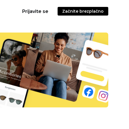
Prijavite se
Začnite brezplačno