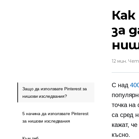
Как
за 
ни
12 мин. Че
С над
40
Защо да използвате Pinterest за
популярн
нишови изследвания?
точка на 
5 начина да използвате Pinterest
са сред 
за нишови изследвания
кажат, че
късно.
Към теб