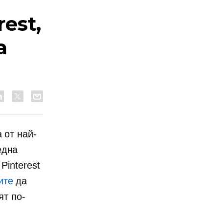
est,
а
а от най-
една
Pinterest
ите
да
ят по-