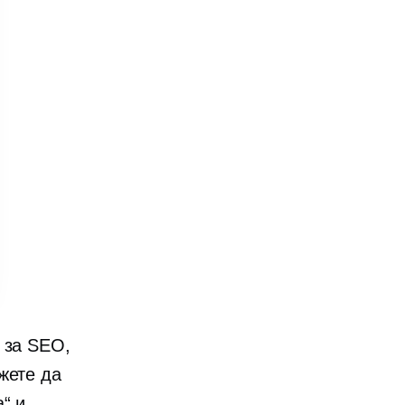
 за SEO,
жете да
“ и