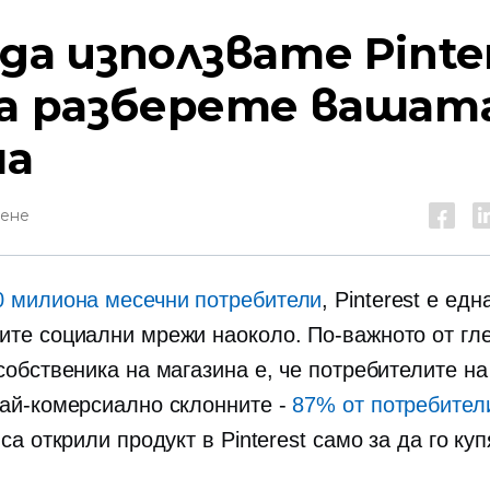
 да използвате Pinter
да разберете вашат
ша
тене
0 милиона месечни потребители
, Pinterest е едн
ите социални мрежи наоколо. По-важното от гл
собственика на магазина е, че потребителите на 
най-комерсиално склонните -
87% от потребител
 са открили продукт в Pinterest само за да го куп