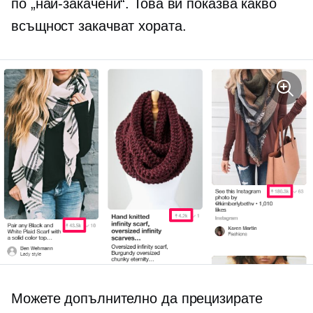
по „най-закачени“. Това ви показва какво
всъщност закачват хората.
Можете допълнително да прецизирате