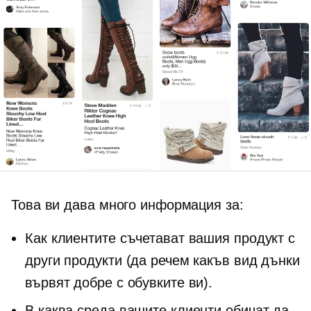
Това ви дава много информация за:
Как клиентите съчетават вашия продукт с
други продукти (да речем какъв вид дънки
вървят добре с обувките ви).
В каква среда вашите клиенти обичат да