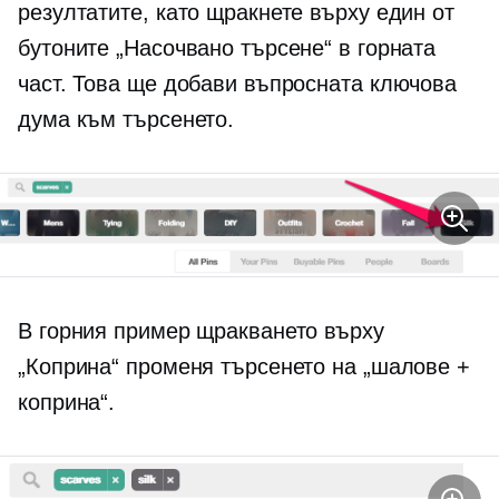
резултатите, като щракнете върху един от
бутоните „Насочвано търсене“ в горната
част. Това ще добави въпросната ключова
дума към търсенето.
В горния пример щракването върху
„Коприна“ променя търсенето на „шалове +
коприна“.