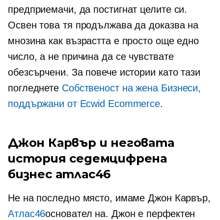
предприемачи, да постигнат целите си.
Освен това тя продължава да доказва на
мнозина как възрастта е просто още едно
число, а не причина да се чувствате
обезсърчени. За повече истории като тази
погледнете
Собственост на жена
Бизнеси,
поддържани от Ecwid Ecommerce
.
Джон Карвър и неговата
история
седемцифрена
бизнес атлас46
Не на последно място, имаме Джон Карвър,
Атлас46
основател на. Джон е перфектен