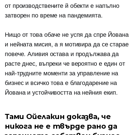
от производствените й обекти е напълно
затворен по време на пандемията.
Нищо от това обаче не успя да спре Йована
и нейната мисия, а я мотивира да се старае
повече. Аливия остава и продължава да
расте днес, въпреки че вероятно е един от
най-трудните моменти за управление на
бизнес и всичко това е благодарение на
Йована и устойчивостта на нейния екип.
Тами Ойелакин доказва, че
никога не е твърде рано да