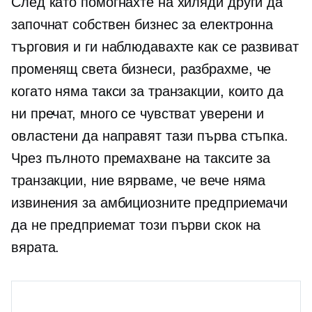
След като помогнахте на хиляди други да
започнат собствен бизнес за електронна
търговия и ги наблюдавахте как се развиват
променящ света
бизнеси, разбрахме, че
когато няма такси за транзакции, които да
ни пречат, много се чувстват уверени и
овластени да направят тази първа стъпка.
Чрез пълното премахване на таксите за
транзакции, ние вярваме, че вече няма
извинения за амбициозните предприемачи
да не предприемат този първи скок на
вярата.