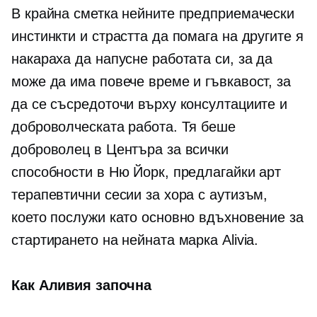
В крайна сметка нейните предприемачески
инстинкти и страстта да помага на другите я
накараха да напусне работата си, за да
може да има повече време и гъвкавост, за
да се съсредоточи върху консултациите и
доброволческата работа. Тя беше
доброволец в Центъра за всички
способности в Ню Йорк, предлагайки арт
терапевтични сесии за хора с аутизъм,
което послужи като основно вдъхновение за
стартирането на нейната марка Alivia.
Как Аливия започна