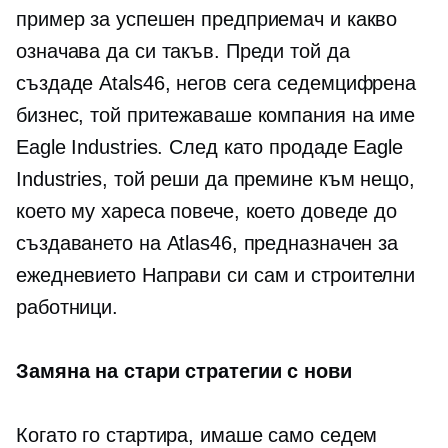
пример за успешен предприемач и какво
означава да си такъв. Преди той да
създаде Atals46, негов сега
седемцифрена
бизнес, той притежаваше компания на име
Eagle Industries. След като продаде Eagle
Industries, той реши да премине към нещо,
което му хареса повече, което доведе до
създаването на Atlas46, предназначен за
ежедневието
Направи си сам
и строителни
работници.
Замяна на стари стратегии с нови
Когато го стартира, имаше само седем