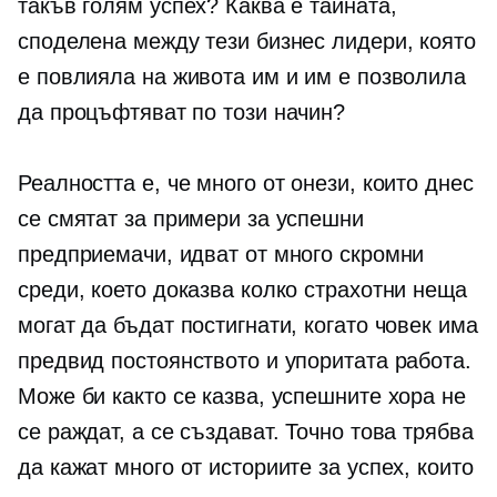
такъв голям успех? Каква е тайната,
споделена между тези бизнес лидери, която
е повлияла на живота им и им е позволила
да процъфтяват по този начин?
Реалността е, че много от онези, които днес
се смятат за примери за успешни
предприемачи, идват от много скромни
среди, което доказва колко страхотни неща
могат да бъдат постигнати, когато човек има
предвид постоянството и упоритата работа.
Може би както се казва, успешните хора не
се раждат, а се създават. Точно това трябва
да кажат много от историите за успех, които