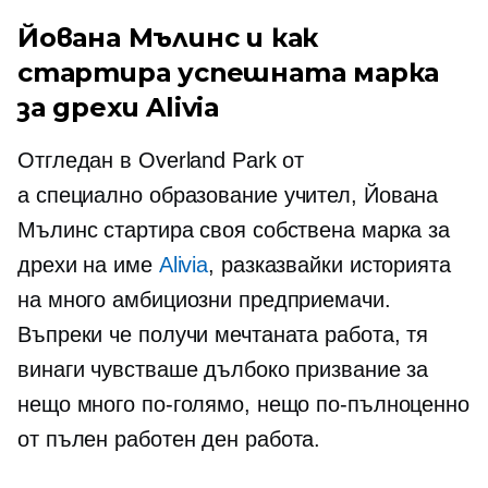
Йована Мълинс и как
стартира успешната марка
за дрехи Alivia
Отгледан в Overland Park от
a
специално образование
учител, Йована
Мълинс стартира своя собствена марка за
дрехи на име
Alivia
, разказвайки историята
на много амбициозни предприемачи.
Въпреки че получи мечтаната работа, тя
винаги чувстваше дълбоко призвание за
нещо много по-голямо, нещо по-пълноценно
от
пълен работен ден
работа.