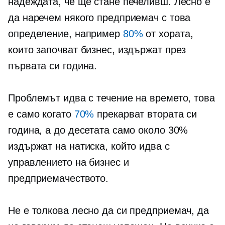
надеждата, че ще стане печеливш. Лесно е
да наречем някого предприемач с това
определение, например
80%
от хората,
които започват бизнес, издържат през
първата си година.
Проблемът идва с течение на времето, това
е само когато
70%
прекарват втората си
година, а до десетата само около 30%
издържат на натиска, който идва с
управлението на бизнес и
предприемачеството.
Не е толкова лесно да си предприемач, да