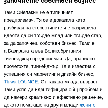
започнете собствен бизнес
Тами Ойелакин не е типичният
предприемач. Тя се е доказала като
разбивач на стереотипите и е разрушила
идеята да си твърде млад или твърде стар,
за да започнеш собствен бизнес. Тами е
а
Базираната във Великобритания
тийнейджър предприемач. Да, правилно
прочетохте, тийнейджър! Тя е известна с
успешния си маркетинг и дизайн бизнес,
Tlúwa LOUNGE
. От такава млада възраст
Тами успя да идентифицира общ проблем и
да намери креативно и ефективно решение,
докато помагаше на други млади
жените