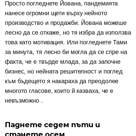
Просто погледнете Йована, пандемията
нанесе огромни щети върху нейното
производство и продажби. Йована можеше
лесно да се откаже, но тя избра да използва
това като мотивация. Или погледнете Тами
за минута, тя лесно би могла да се спре на
факта, че е твърде млада, за да започне
бизнес, но нейната решителност и поглед
към бъдещето я накараха да преодолее
многото гласове, които й казваха, че е
невъзможно .
Паднете седем пъти и
станете осем