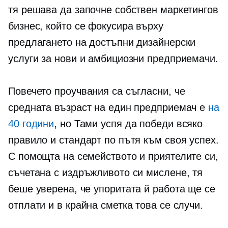
тя решава да започне собствен маркетингов
бизнес, който се фокусира върху
предлагането на достъпни дизайнерски
услуги за нови и амбициозни предприемачи.
Повечето проучвания са съгласни, че
средната възраст на един предприемач е
на
40 години
, но Тами успя да победи всяко
правило и стандарт по пътя към своя успех.
С помощта на семейството и приятелите си,
съчетана с издръжливото си мислене, тя
беше уверена, че упоритата й работа ще се
отплати и в крайна сметка това се случи.