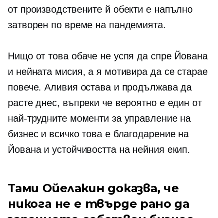
от производствените й обекти е напълно
затворен по време на пандемията.
Нищо от това обаче не успя да спре Йована
и нейната мисия, а я мотивира да се старае
повече. Аливия остава и продължава да
расте днес, въпреки че вероятно е един от
най-трудните моменти за управление на
бизнес и всичко това е благодарение на
Йована и устойчивостта на нейния екип.
Тами Ойелакин доказва, че
никога не е твърде рано да