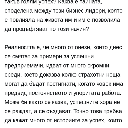
такъв голям успех? Каква е тайната,
споделена между тези бизнес лидери, която
е повлияла на живота им и им е позволила
да процъфтяват по този начин?
Реалността е, че много от онези, които днес
се смятат за примери за успешни
предприемачи, идват от много скромни
среди, което доказва колко страхотни неща
могат да бъдат постигнати, когато човек има
предвид постоянството и упоритата работа.
Може би както се казва, успешните хора не
се раждат, а се създават. Точно това трябва
да кажат много от историите за успех, които