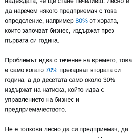
надеждата, че ще стане печеливш. Лесно е
да наречем някого предприемач с това
определение, например
80%
от хората,
които започват бизнес, издържат през
първата си година.
Проблемът идва с течение на времето, това
е само когато
70%
прекарват втората си
година, а до десетата само около 30%
издържат на натиска, който идва с
управлението на бизнес и
предприемачеството.
Не е толкова лесно да си предприемач, да