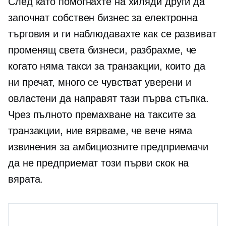
След като помогнахте на хиляди други да
започнат собствен бизнес за електронна
търговия и ги наблюдавахте как се развиват
променящ света
бизнеси, разбрахме, че
когато няма такси за транзакции, които да
ни пречат, много се чувстват уверени и
овластени да направят тази първа стъпка.
Чрез пълното премахване на таксите за
транзакции, ние вярваме, че вече няма
извинения за амбициозните предприемачи
да не предприемат този първи скок на
вярата.