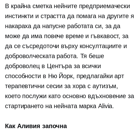
В крайна сметка нейните предприемачески
инстинкти и страстта да помага на другите я
накараха да напусне работата си, за да
може да има повече време и гъвкавост, за
да се съсредоточи върху консултациите и
доброволческата работа. Тя беше
доброволец в Центъра за всички
способности в Ню Йорк, предлагайки арт
терапевтични сесии за хора с аутизъм,
което послужи като основно вдъхновение за
стартирането на нейната марка Alivia.
Как Аливия започна