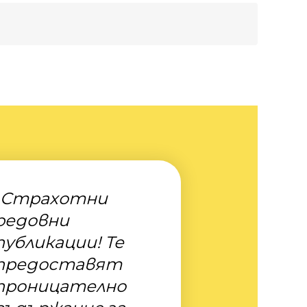
„Страхотни
редовни
публикации! Те
предоставят
проницателно