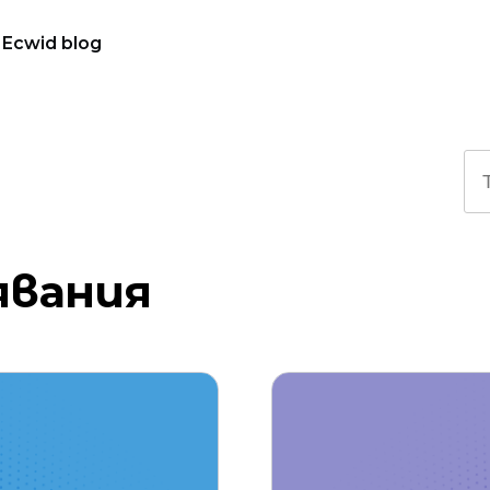
Ecwid blog
явания