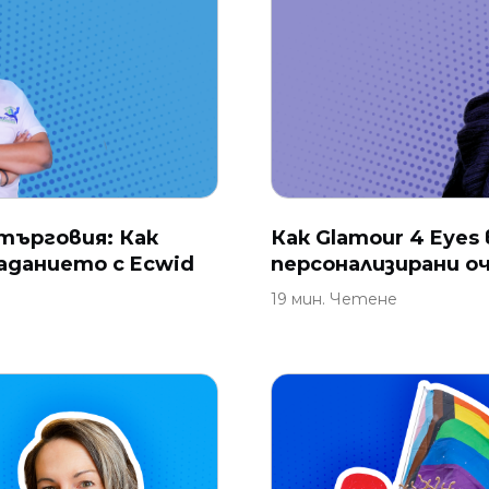
търговия: Как
Как Glamour 4 Eyes
аданието с Ecwid
персонализирани о
19 мин. Четене