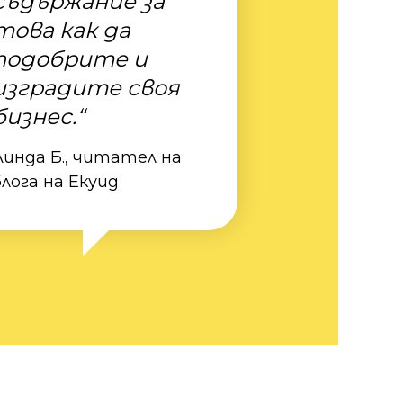
съдържание за
това как да
подобрите и
изградите своя
бизнес.“
Линда Б., читател на
блога на Екуид