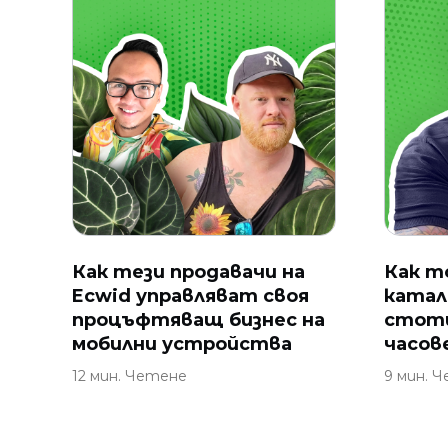
Как тези продавачи на
Как т
Ecwid управляват своя
катал
процъфтяващ бизнес на
стот
мобилни устройства
часов
12 мин. Четене
9 мин. 