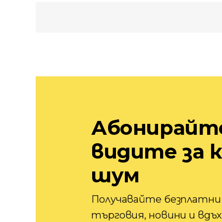
Абонирайте 
видите за 
шум
Получавайте безплатни
търговия, новини и вдъ