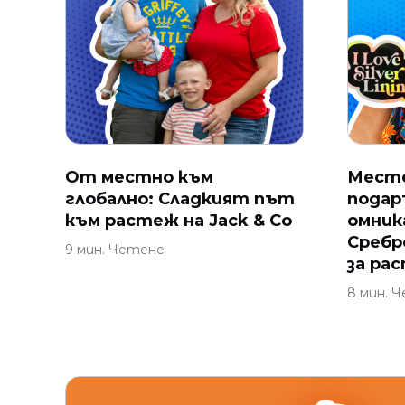
От местно към
Месте
глобално: Сладкият път
подар
към растеж на Jack & Co
омник
Сребр
9 мин. Четене
за ра
8 мин. 