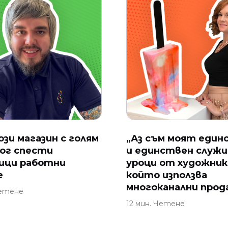
ози магазин с голям
„Аз съм моят един
ог спести
и единствен служи
ици работни
уроци от художник
е
който използва
многоканални прод
Четене
12 мин. Четене