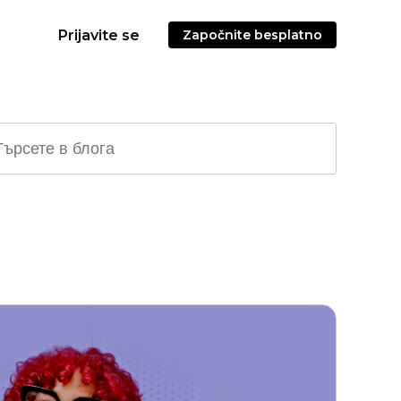
Prijavite se
Započnite besplatno