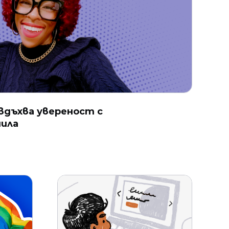
 вдъхва увереност с
чила