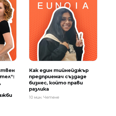
ствен
Как един тийнейджър
тел“:
предприемач създаде
,
бизнес, който прави
разлика
ажби
10 мин. Четене