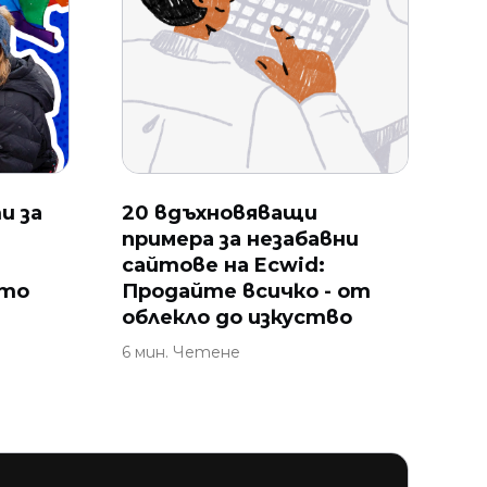
и за
20 вдъхновяващи
примера за незабавни
сайтове на Ecwid:
ато
Продайте всичко - от
облекло до изкуство
6 мин. Четене