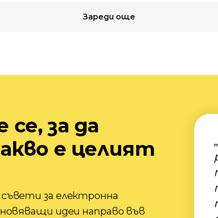
Зареди още
се, за да
какво е целият
 съвети за електронна
хновяващи идеи направо във