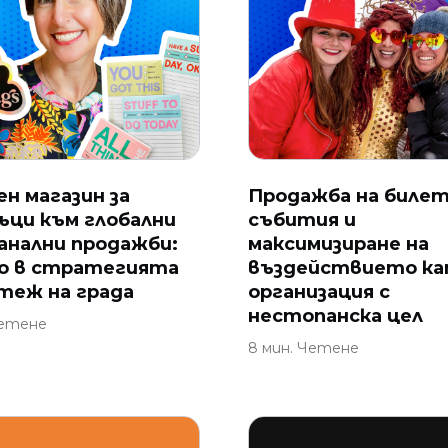
н магазин за
Продажба на билет
ъци към глобални
събития и
анални продажби:
максимизиране на
о в стратегията
въздействието к
стеж на града
организация с
нестопанска цел
Четене
8 мин. Четене