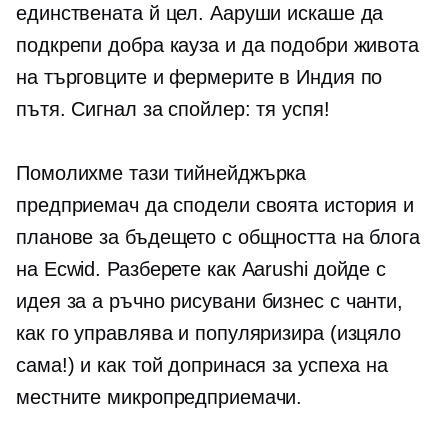
единствената й цел. Ааруши искаше да
подкрепи добра кауза и да подобри живота
на търговците и фермерите в Индия по
пътя. Сигнал за спойлер: тя успя!
Помолихме тази тийнейджърка
предприемач да сподели своята история и
планове за бъдещето с общността на блога
на Ecwid. Разберете как Aarushi дойде с
идея за a
ръчно рисувани
бизнес с чанти,
как го управлява и популяризира (изцяло
сама!) и как той допринася за успеха на
местните микропредприемачи.