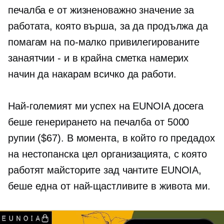
печалба е от жизненоважно значение за
работата, която върша, за да продължа да
помагам на по-малко привилегированите
занаятчии - и в крайна сметка намерих
начин да накарам всичко да работи.
Най-големият ми успех на EUNOIA досега
беше генерирането на печалба от 5000
рупии ($67). В момента, в който го предадох
на
нестопанска цел
организацията, с която
работят майсторите зад чантите EUNOIA,
беше една от най-щастливите в живота ми.