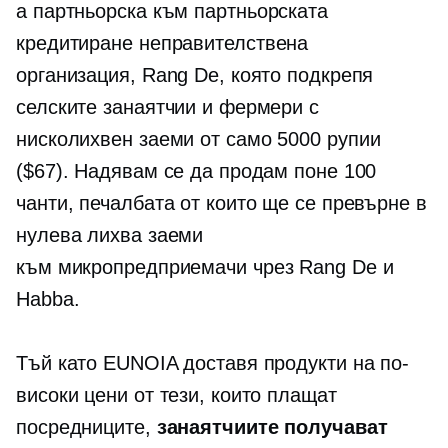
a
партньорска към партньорската
кредитиране
неправителствена
организация, Rang De, която подкрепя
селските занаятчии и фермери с
нисколихвен
заеми от само 5000 рупии
($67). Надявам се да продам поне 100
чанти, печалбата от които ще се превърне в
нулева лихва
заеми
към
микропредприемачи
чрез Rang De и
Habba.
Тъй като EUNOIA доставя продукти на по-
високи цени от тези, които плащат
посредниците,
занаятчиите получават