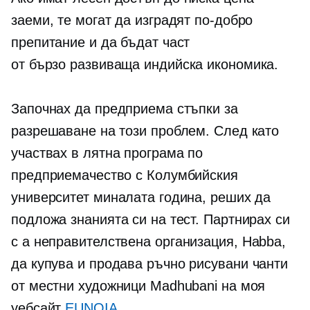
заеми, те могат да изградят по-добро
препитание и да бъдат част
от
бързо развиваща
индийска икономика.
Започнах да предприема стъпки за
разрешаване на този проблем. След като
участвах в лятна програма по
предприемачество с Колумбийския
университет миналата година, реших да
подложа знанията си на тест. Партнирах си
с a
неправителствена
организация, Habba,
да купува и продава
ръчно рисувани
чанти
от местни художници Madhubani на моя
уебсайт
EUNOIA
.