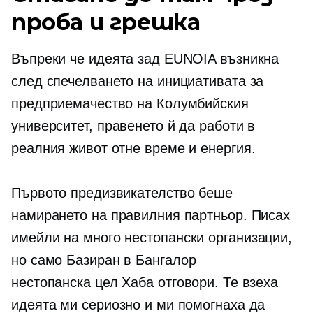
проба и грешка
Въпреки че идеята зад EUNOIA възникна
след спечелването на инициативата за
предприемачество на Колумбийския
университет, правенето й да работи в
реалния живот отне време и енергия.
Първото предизвикателство беше
намирането на правилния партньор. Писах
имейли на много
нестопански организации,
но само
Базиран в Бангалор
нестопанска цел
Хаба отговори. Те взеха
идеята ми сериозно и ми помогнаха да