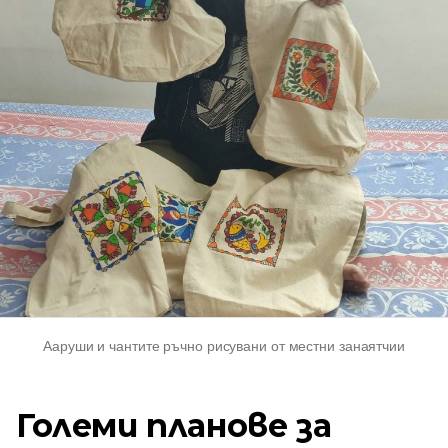
Ааруши и чантите
ръчно рисувани
от местни занаятчии
Големи планове за