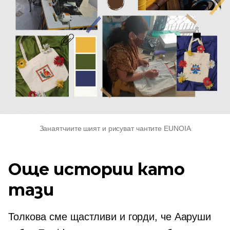
Занаятчиите шият и рисуват чантите EUNOIA
Още истории като
тази
Толкова сме щастливи и горди, че Ааруши