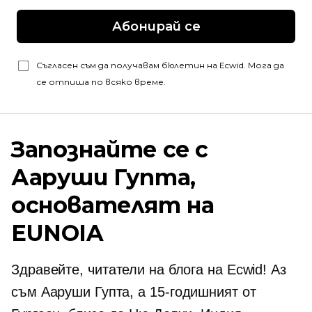
Абонирай се
Съгласен съм да получавам бюлетин на Ecwid. Мога да
се отпиша по всяко време.
Запознайте се с
Ааруши Гупта,
основателят на
EUNOIA
Здравейте, читатели на блога на Ecwid! Аз
съм Ааруши Гупта, a
15-годишният
от