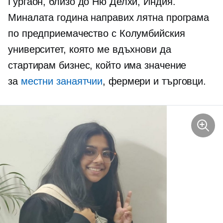
Гургаон, близо до Ню Делхи, Индия.
Миналата година направих лятна програма
по предприемачество с Колумбийския
университет, която ме вдъхнови да
стартирам бизнес, който има значение
за
местни занаятчии
, фермери и търговци.