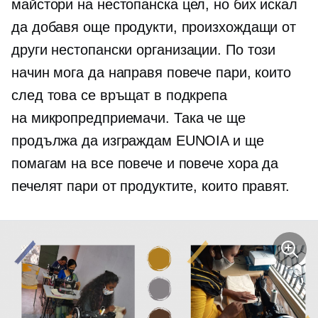
майстори на
нестопанска цел,
но бих искал
да добавя още продукти, произхождащи от
други
нестопански организации.
По този
начин мога да направя повече пари, които
след това се връщат в подкрепа
на
микропредприемачи.
Така че ще
продължа да изграждам EUNOIA и ще
помагам на все повече и повече хора да
печелят пари от продуктите, които правят.