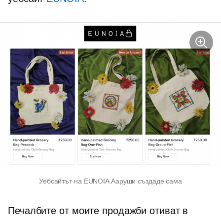
Уебсайтът на EUNOIA Ааруши създаде сама
Печалбите от моите продажби отиват в