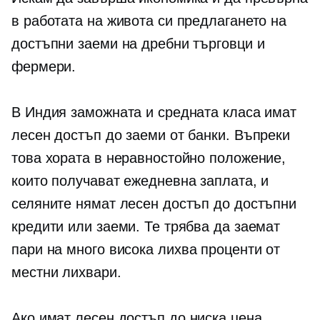
в работата на живота си предлагането на
достъпни заеми на дребни търговци и
фермери.
В Индия заможната и средната класа имат
лесен достъп до заеми от банки. Въпреки
това хората в неравностойно положение,
които получават ежедневна заплата, и
селяните нямат лесен достъп до достъпни
кредити или заеми. Те трябва да заемат
пари на много
висока лихва
проценти от
местни лихвари.
Ако имат лесен достъп до
ниска цена