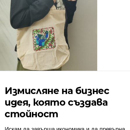
Измисляне на бизнес
идея, която създава
стойност
Искам да завърша икономика и да превърна