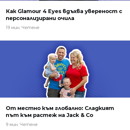
Как Glamour 4 Eyes вдъхва увереност с
персонализирани очила
19 мин. Четене
От местно към глобално: Сладкият
път към растеж на Jack & Co
9 мин. Четене