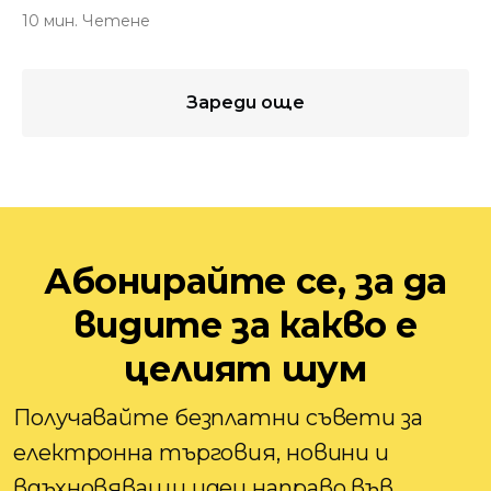
10 мин. Четене
Зареди още
Абонирайте се, за да
видите за какво е
целият шум
Получавайте безплатни съвети за
електронна търговия, новини и
вдъхновяващи идеи направо във