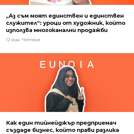
„Аз съм моят единствен и единствен
служител“: уроци от художник, който
използва многоканални продажби
12 мин. Четене
Как един тийнейджър предприемач
създаде бизнес, който прави разлика