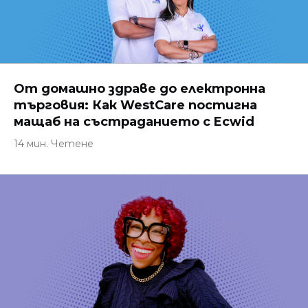
От домашно здраве до електронна
търговия: Как WestCare постигна
мащаб на състраданието с Ecwid
14 мин. Четене