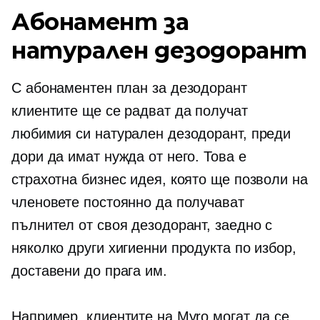
Абонамент за
натурален дезодорант
С абонаментен план за дезодорант
клиентите ще се радват да получат
любимия си натурален дезодорант, преди
дори да имат нужда от него. Това е
страхотна бизнес идея, която ще позволи на
членовете постоянно да получават
пълнител от своя дезодорант, заедно с
няколко други хигиенни продукта по избор,
доставени до прага им.
Например, клиентите на Myro могат да се