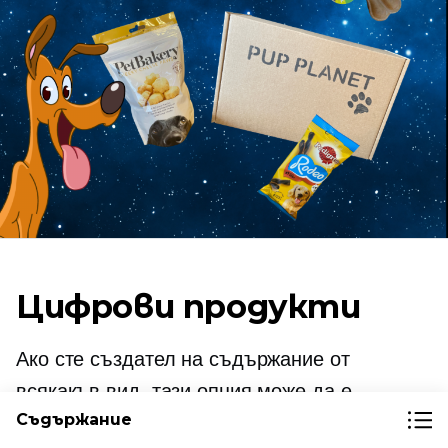
Цифрови продукти
Ако сте създател на съдържание от
всякакъв вид, тази опция може да е
Съдържание
особено полезна за вас.