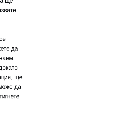
ка ще
азвате
се
ете да
 наем.
 докато
ция, ще
 може да
тигнете