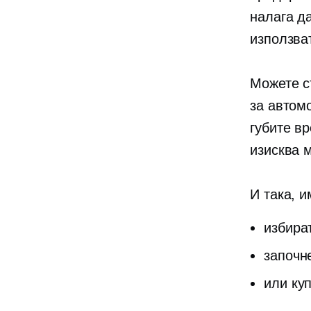
налага д
използва
Можете с
за автом
губите вр
изисква 
И така, 
избира
започн
или ку