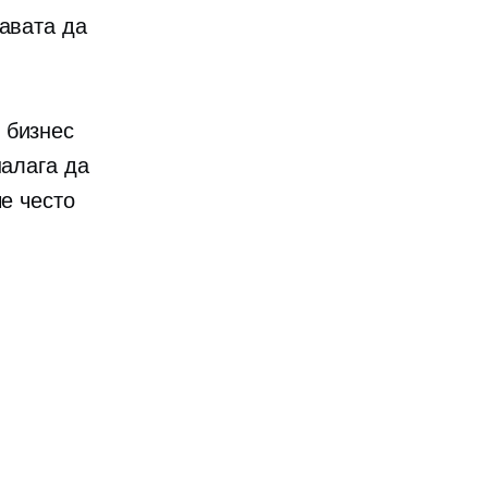
равата да
 бизнес
налага да
че често