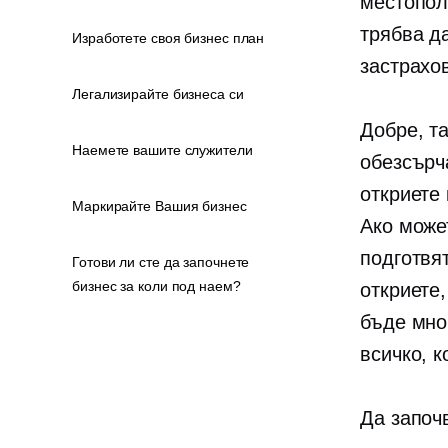
местопол
трябва д
Изработете своя бизнес план
застрахо
Легализирайте бизнеса си
Добре, та
Наемете вашите служители
обезсърч
откриете 
Маркирайте Вашия бизнес
Ако может
подготвя
Готови ли сте да започнете
бизнес за коли под наем?
откриете
бъде мно
всичко, к
Да започ