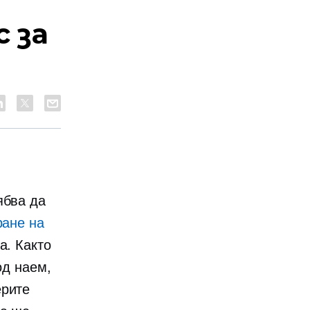
 за
ябва да
ране на
а. Както
од наем,
ерите