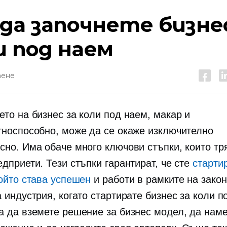
 да започнете бизнес
и под наем
тене
ето на бизнес за коли под наем, макар и
тноспособно, може да се окаже изключително
сно. Има обаче много ключови стъпки, които тр
дприети. Тези стъпки гарантират, че сте
старти
който става успешен
и работи в рамките на закон
 индустрия, когато стартирате бизнес за коли п
а да вземете решение за бизнес модел, да нам