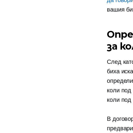
да говор
вашия би
Опре
за к
След кат
биха иск
определи
коли под
коли под
В
догово
предвари