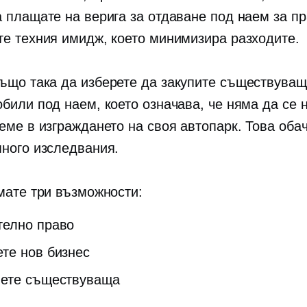
а плащате на верига за отдаване под наем за п
те техния имидж, което минимизира разходите.
ъщо така да изберете да закупите съществуващ
обили под наем, което означава, че няма да се 
еме в изграждането на своя автопарк. Това оба
много изследвания.
имате три възможности:
телно право
ете нов бизнес
пете съществуваща