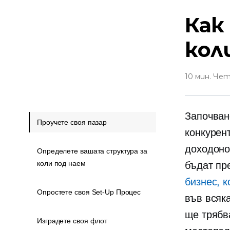
Как
кол
10 мин. Че
Започван
Проучете своя пазар
конкурен
доходоно
Определете вашата структура за
коли под наем
бъдат пре
бизнес, 
Опростете своя Set-Up Процес
във всяка
ще трябв
Изградете своя флот