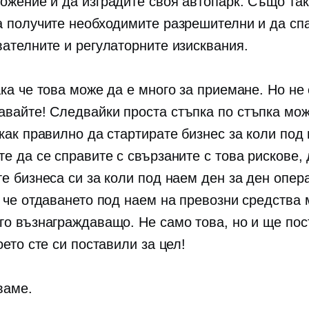
ожение и да изградите своя автопарк. Също та
а получите необходимите разрешителни и да сп
вателните и регулаторните изисквания.
ка че това може да е много за приемане. Но не 
авайте! Следвайки проста
стъпка по стъпка
мож
как правилно да стартирате бизнес за коли под
е да се справите с свързаните с това рискове,
те бизнеса си за коли под наем
ден за ден
опера
, че отдаването под наем на превозни средства
го възнаграждаващо. Не само това, но и ще пос
оето сте си поставили за цел!
ваме.