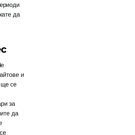
периоди
кате да
с
Не
сайтове и
 ще се
.
ри за
шите да
е
 се