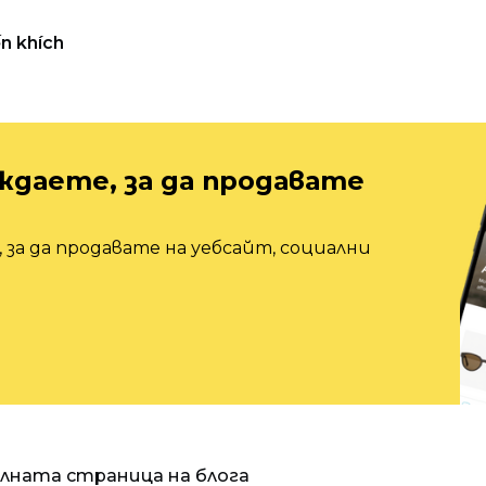
n khích
ждаете, за да продавате
 за да продавате на уебсайт, социални
алната страница на блога