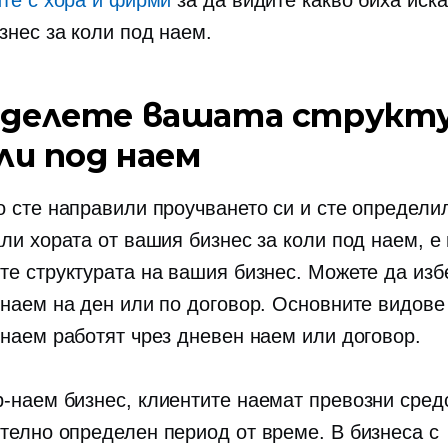
ите с хора и фирми
за да видите какво биха иска
знес за коли под наем.
делете вашата структ
оли под наем
о сте направили проучването си и сте определи
али хората от вашия бизнес за коли под наем, е
те структурата на вашия бизнес. Можете да изб
 наем на ден или по договор. Основните видове 
 наем работят чрез дневен наем или договор.
р-наем
бизнес, клиентите наемат превозни сред
телно определен период от време. В бизнеса с