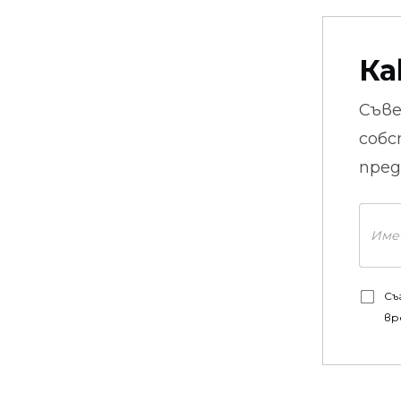
Ка
Съв
собс
пред
Съ
вр