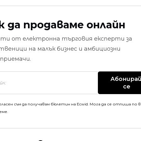
к да продаваме онлайн
ети от
електронна търговия
експерти за
твеници на малък бизнес и амбициозни
приемачи.
Абонирай
се
гласен съм да получавам бюлетин на Ecwid. Мога да се отпиша по 
еме.