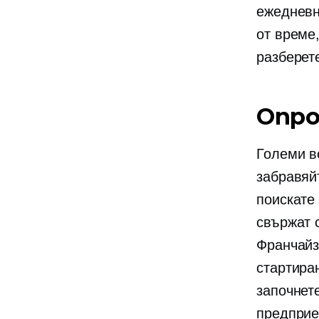
ежедневн
от време
разберете
Опр
Големи в
забравяйт
поискате
свържат 
Франчайз
стартира
започнет
предприем