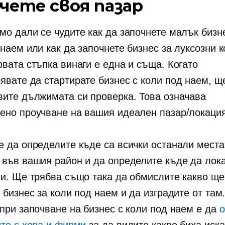
чете своя пазар
мо дали се чудите как да започнете малък бизн
наем или как да започнете бизнес за луксозни 
рвата стъпка винаги е една и съща. Когато
явате да стартирате бизнес с коли под наем, щ
вите дължимата си проверка. Това означава
ено проучване на вашия идеален пазар/локация
е да определите къде са всички останали места
 във вашия район и да определите къде да лок
си. Ще трябва също така да обмислите какво ще
 бизнес за коли под наем и да изградите от там
 при започване на бизнес с коли под наем е да
о