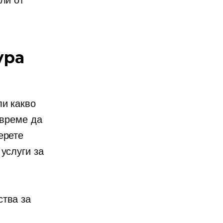
ли от
ура
ли какво
 време да
ерете
услуги за
ства за