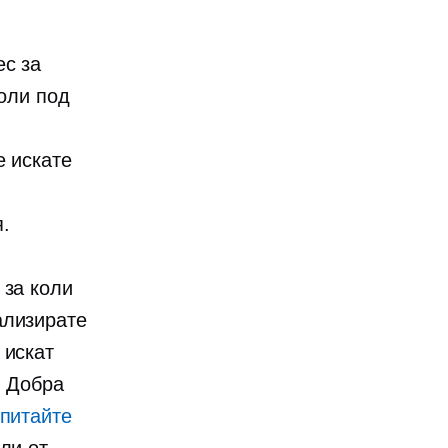
ес за
коли под
е искате
.
 за коли
ализирате
 искат
. Добра
питайте