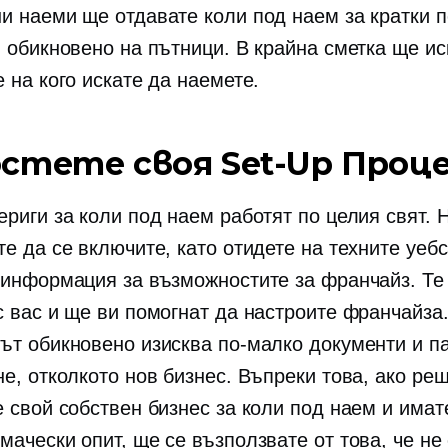
и наеми ще отдавате коли под наем за кратки 
, обикновено на пътници. В крайна сметка ще ис
 на кого искате да наемете.
остете своя
Set-Up
Проце
ериги за коли под наем работят по целия свят. 
е да се включите, като отидете на техните уеб
 информация за възможностите за франчайз. Те
с вас и ще ви помогнат да настроите франчайза
ът обикновено изисква по-малко документи и па
не, отколкото нов бизнес. Въпреки това, ако ре
е свой собствен бизнес за коли под наем и имат
ачески опит, ще се възползвате от това, че не