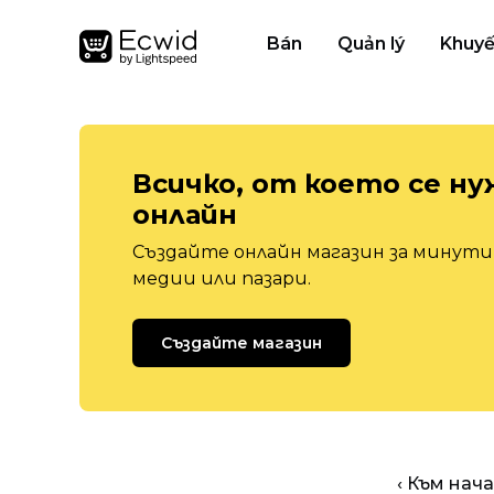
Bán
Quản lý
Khuyế
Всичко, от което се ну
онлайн
Създайте онлайн магазин за минути,
медии или пазари.
Създайте магазин
‹ Към нач