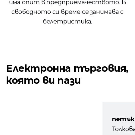
има опит в предприемачеството. В
свободното си време се занимава с
белетристика.
Електронна търговия,
която ви пази
петък
Толков