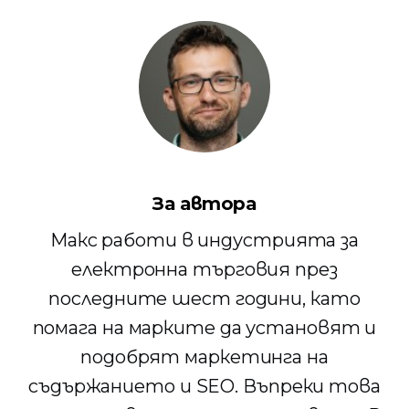
За автора
Макс работи в индустрията за
електронна търговия през
последните шест години, като
помага на марките да установят и
подобрят маркетинга на
съдържанието и SEO. Въпреки това