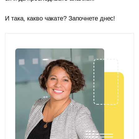
И така, какво чакате? Започнете днес!