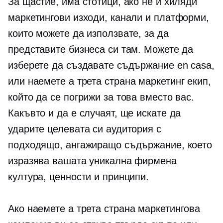
За щастие, има стотици, ако не и хиляди
маркетингови изходи, канали и платформи,
които можете да използвате, за да
представите бизнеса си там. Можете да
изберете да създавате съдържание
en casa,
или наемете a
трета страна
маркетинг екип,
който да се погрижи за това вместо вас.
Какъвто и да е случаят, ще искате да
ударите целевата си аудитория с
подходящо, ангажиращо съдържание, което
изразява вашата уникална фирмена
култура, ценности и принципи.
Ако наемете a
трета страна
маркетингова