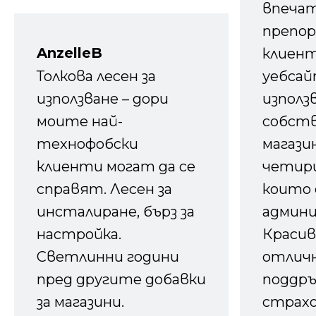
впечат
препор
AnzelleB
клиен
Толкова лесен за
уебсайт
използване – дори
използ
моите най-
собств
технофобски
магазин
клиенти могат да се
четири
справят. Лесен за
които 
инсталиране, бърз за
админ
настройка.
Красив
Светлинни години
отличн
пред другите добавки
поддръ
за магазини.
страх