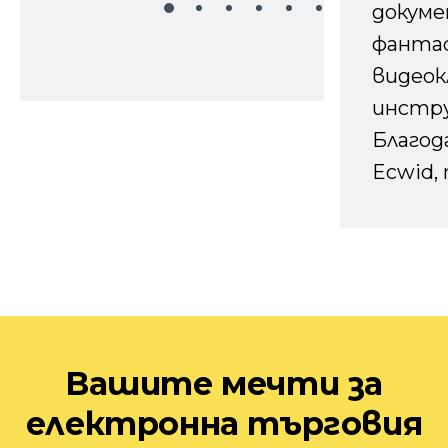
докуме
фанта
видеок
инстру
Благод
Ecwid, 
Вашите мечти за
електронна търговия