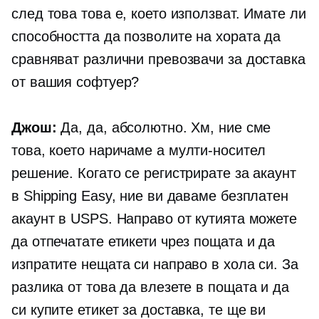
след това това е, което използват. Имате ли
способността да позволите на хората да
сравняват различни превозвачи за доставка
от вашия софтуер?
Джош:
Да, да, абсолютно. Хм, ние сме
това, което наричаме a
мулти-носител
решение. Когато се регистрирате за акаунт
в Shipping Easy, ние ви даваме безплатен
акаунт в USPS. Направо от кутията можете
да отпечатате етикети чрез пощата и да
изпратите нещата си направо в хола си. За
разлика от това да влезете в пощата и да
си купите етикет за доставка, те ще ви