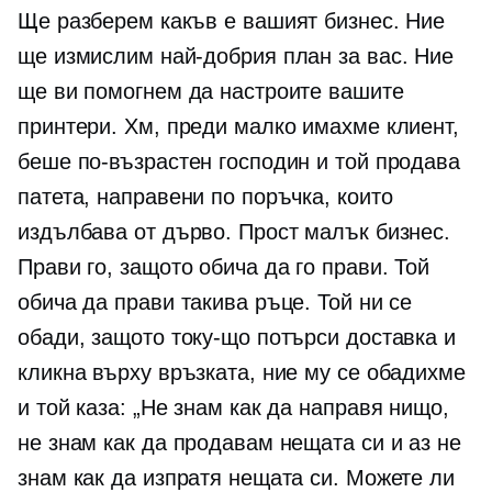
Ще разберем какъв е вашият бизнес. Ние
ще измислим най-добрия план за вас. Ние
ще ви помогнем да настроите вашите
принтери. Хм, преди малко имахме клиент,
беше по-възрастен господин и той продава
патета, направени по поръчка, които
издълбава от дърво. Прост малък бизнес.
Прави го, защото обича да го прави. Той
обича да прави такива ръце. Той ни се
обади, защото току-що потърси доставка и
кликна върху връзката, ние му се обадихме
и той каза: „Не знам как да направя нищо,
не знам как да продавам нещата си и аз не
знам как да изпратя нещата си. Можете ли