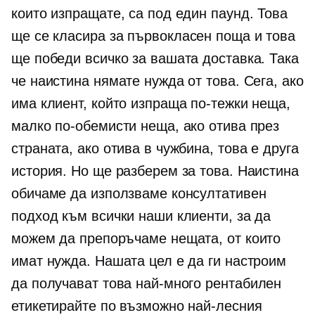
които изпращате, са под един паунд. Това
ще се класира за
първокласен
поща и това
ще победи всичко за вашата доставка. Така
че наистина нямате нужда от това. Сега, ако
има клиент, който изпраща по-тежки неща,
малко по-обемисти неща, ако отива през
страната, ако отива в чужбина, това е друга
история. Но ще разберем за това. Наистина
обичаме да използваме консултативен
подход към всички наши клиенти, за да
можем да препоръчаме нещата, от които
имат нужда. Нашата цел е да ги настроим
да получават това най-много
рентабилен
етикетирайте по възможно най-лесния