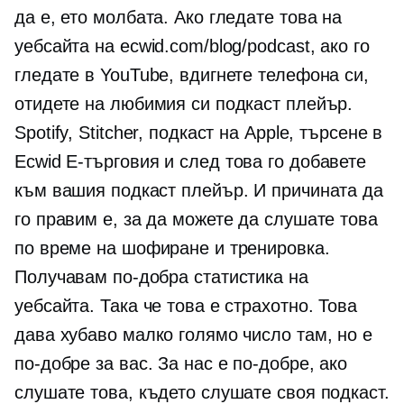
да е, ето молбата. Ако гледате това на
уебсайта на ecwid.com/blog/podcast, ако го
гледате в YouTube, вдигнете телефона си,
отидете на любимия си подкаст плейър.
Spotify, Stitcher, подкаст на Apple, търсене в
Ecwid
E-търговия
и след това го добавете
към вашия подкаст плейър. И причината да
го правим е, за да можете да слушате това
по време на шофиране и тренировка.
Получавам по-добра статистика на
уебсайта. Така че това е страхотно. Това
дава хубаво малко голямо число там, но е
по-добре за вас. За нас е по-добре, ако
слушате това, където слушате своя подкаст.