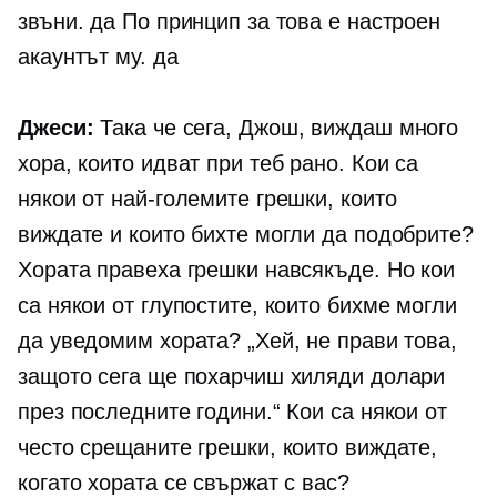
звъни. да По принцип за това е настроен
акаунтът му. да
Джеси:
Така че сега, Джош, виждаш много
хора, които идват при теб рано. Кои са
някои от най-големите грешки, които
виждате и които бихте могли да подобрите?
Хората правеха грешки навсякъде. Но кои
са някои от глупостите, които бихме могли
да уведомим хората? „Хей, не прави това,
защото сега ще похарчиш хиляди долари
през последните години.“ Кои са някои от
често срещаните грешки, които виждате,
когато хората се свържат с вас?