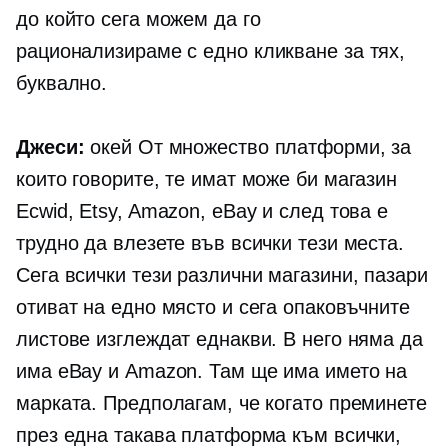
до който сега можем да го
рационализираме
с едно кликване
за тях,
буквално.
Джеси:
окей От множество платформи, за
които говорите, те имат може би магазин
Ecwid, Etsy, Amazon, eBay и след това е
трудно да влезете във всички тези места.
Сега всички тези различни магазини, пазари
отиват на едно място и сега опаковъчните
листове изглеждат еднакви. В него няма да
има eBay и Amazon. Там ще има името на
марката. Предполагам, че когато преминете
през една такава платформа към всички,