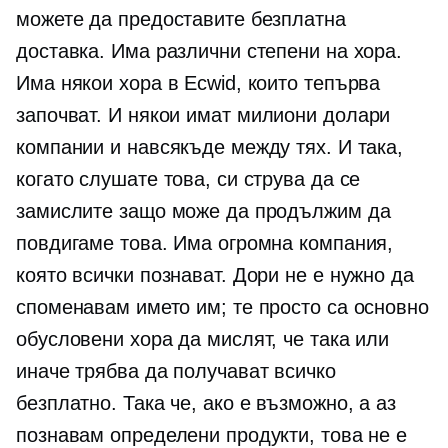
можете да предоставите безплатна
доставка. Има различни степени на хора.
Има някои хора в Ecwid, които тепърва
започват. И някои имат
милиони долари
компании и навсякъде между тях. И така,
когато слушате това, си струва да се
замислите защо може да продължим да
повдигаме това. Има огромна компания,
която всички познават. Дори не е нужно да
споменавам името им; те просто са основно
обусловени хора да мислят, че така или
иначе трябва да получават всичко
безплатно. Така че, ако е възможно, а аз
познавам определени продукти, това не е