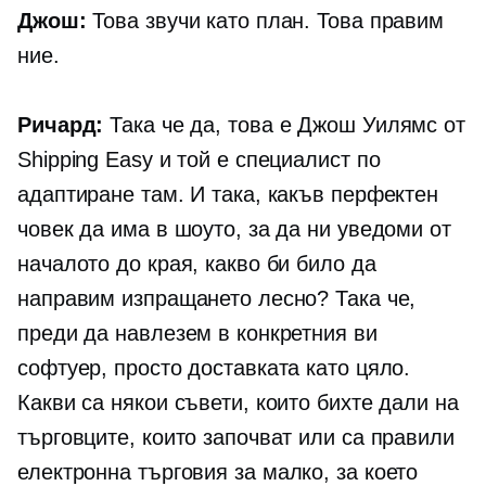
Джош:
Това звучи като план. Това правим
ние.
Ричард:
Така че да, това е Джош Уилямс от
Shipping Easy и той е специалист по
адаптиране там. И така, какъв перфектен
човек да има в шоуто, за да ни уведоми от
началото до края, какво би било да
направим изпращането лесно? Така че,
преди да навлезем в конкретния ви
софтуер, просто доставката като цяло.
Какви са някои съвети, които бихте дали на
търговците, които започват или са правили
електронна търговия
за малко, за което