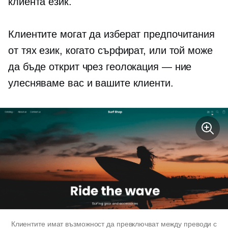
клиента език.
Клиентите могат да изберат предпочитания
от тях език, когато сърфират, или той може
да бъде открит чрез геолокация — ние
улесняваме вас и вашите клиенти.
Клиентите имат възможност да превключват между преводи с