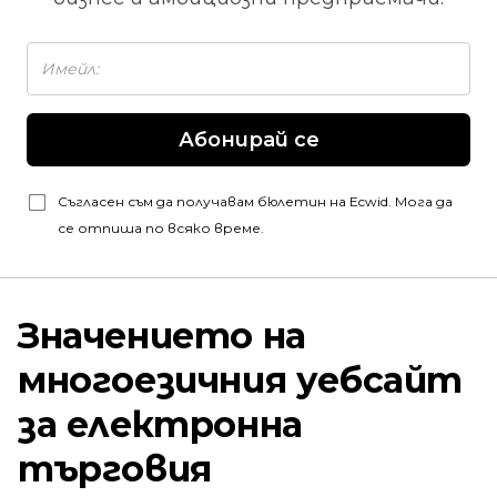
Абонирай се
Съгласен съм да получавам бюлетин на Ecwid. Мога да
се отпиша по всяко време.
Значението на
многоезичния уебсайт
за електронна
търговия