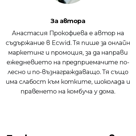
За автора
Анастасия Прокофиева е автор на
съдържание в Ecwid. Тя пише за онлайн
маркетинг и промоция, за да направи
ежедневието на предприемачите по-
лесно и по-възнаграждаващо. Тя също
има слабост към котките, шоколада и
правенето на комбуча у дома.