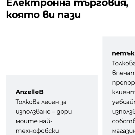
Електронна търговия,
която ви пази
петък
Толков
впечат
препор
AnzelleB
клиен
Толкова лесен за
уебсайт
използване – дори
използ
моите най-
собств
технофобски
магазин