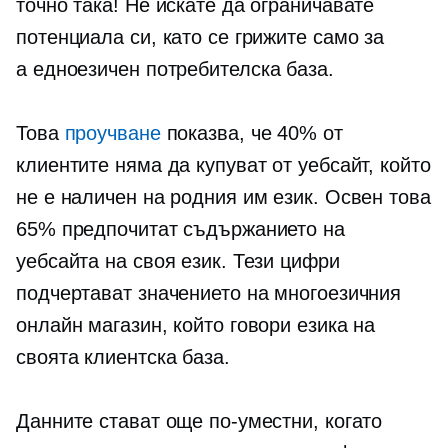
точно така! Не искате да ограничавате
потенциала си, като се грижите само за
a
едноезичен
потребителска база.
Това
проучване
показва, че 40% от
клиентите няма да купуват от уебсайт, който
не е наличен на родния им език. Освен това
65% предпочитат съдържанието на
уебсайта на своя език. Тези цифри
подчертават значението на многоезичния
онлайн магазин, който говори езика на
своята клиентска база.
Данните стават още по-уместни, когато