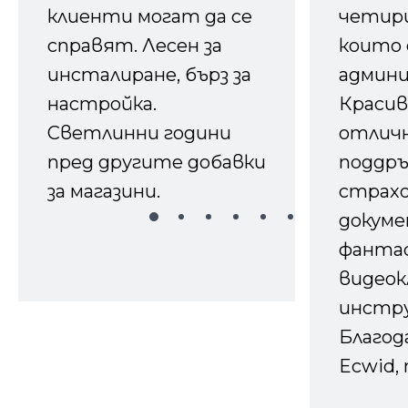
клиенти могат да се
четири
справят. Лесен за
които 
инсталиране, бърз за
админ
настройка.
Красив
Светлинни години
отличн
пред другите добавки
поддръ
за магазини.
страх
докуме
фанта
видеок
инстру
Благод
Ecwid, 