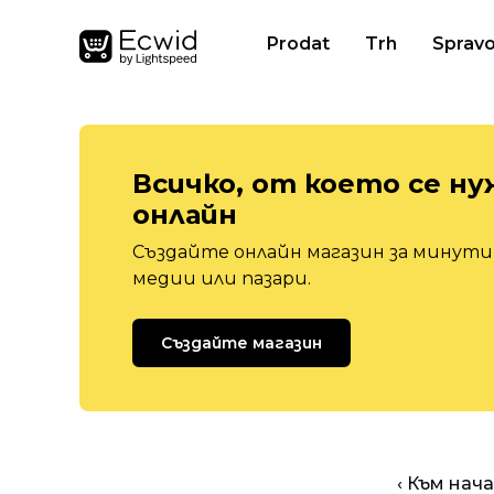
Prodat
Trh
Spravo
Всичко, от което се ну
онлайн
Създайте онлайн магазин за минути,
медии или пазари.
Създайте магазин
‹ Към нач