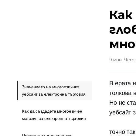
Как
гло
мно
9 мин. Чет
В ерата 
Значението на многоезичния
толкова в
уебсайт за електронна търговия
Но не ст
Как да създадете многоезичен
уебсайт 
магазин за електронна търговия
точно так
Примери за многоезични