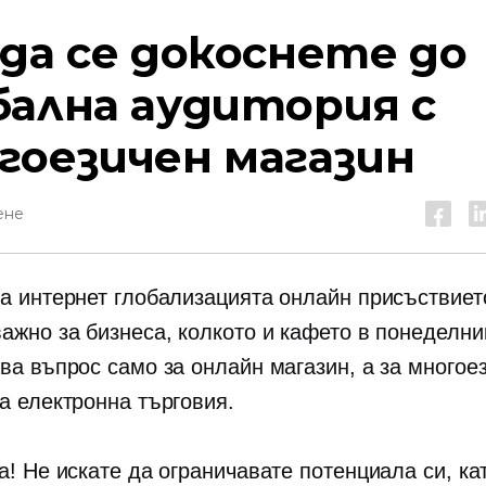
 да се докоснете до
бална аудитория с
гоезичен магазин
ене
на интернет глобализацията онлайн присъствиет
ажно за бизнеса, колкото и кафето в понеделни
ава въпрос само за онлайн магазин, а за многое
за електронна търговия.
а! Не искате да ограничавате потенциала си, ка