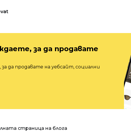
vat
ждаете, за да продавате
 за да продавате на уебсайт, социални
алната страница на блога