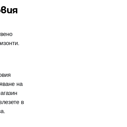
овия
твено
ризонти.
овия
яване на
агазин
влезете в
а.