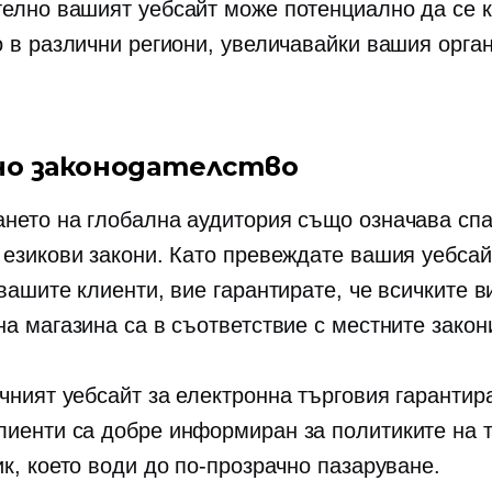
елно вашият уебсайт може потенциално да се 
о в различни региони, увеличавайки вашия орга
о законодателство
нето на глобална аудитория също означава спа
 езикови закони. Като превеждате вашия уебсай
вашите клиенти, вие гарантирате, че всичките в
на магазина са в съответствие с местните закон
чният уебсайт за електронна търговия гарантира
лиенти са
добре информиран
за политиките на 
ик, което води до по-прозрачно пазаруване.