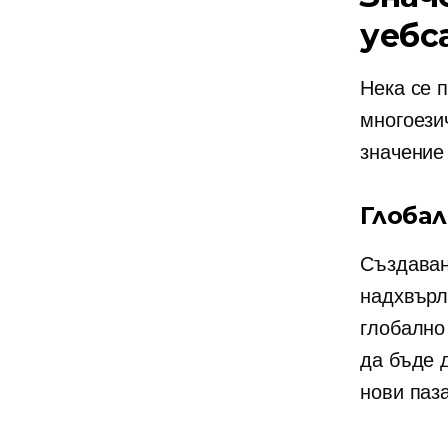
уебс
Нека се 
многоези
значение 
Глоба
Създаван
надхвърл
глобално
да бъде 
нови паз