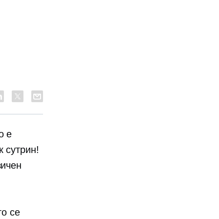
о е
к сутрин!
зичен
то се