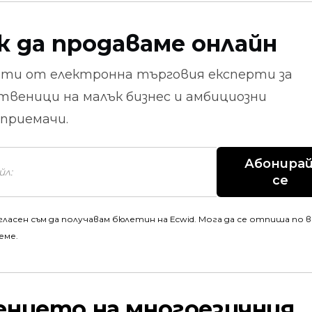
к да продаваме онлайн
ети от
електронна търговия
експерти за
твеници на малък бизнес и амбициозни
приемачи.
Абонирай
се
гласен съм да получавам бюлетин на Ecwid. Мога да се отпиша по 
еме.
ението на многоезичния