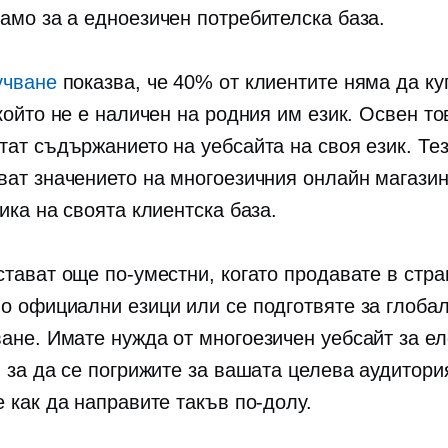
само за a
едноезичен
потребителска база.
учване
показва, че 40% от клиентите няма да ку
 който не е наличен на родния им език. Освен т
тат съдържанието на уебсайта на своя език. Те
ват значението на многоезичния онлайн магазин
ика на своята клиентска база.
стават още по-уместни, когато продавате в стра
о официални езици или се подготвяте за глоба
ане. Имате нужда от многоезичен уебсайт за е
 за да се погрижите за вашата целева аудитория
 как да направите такъв по-долу.