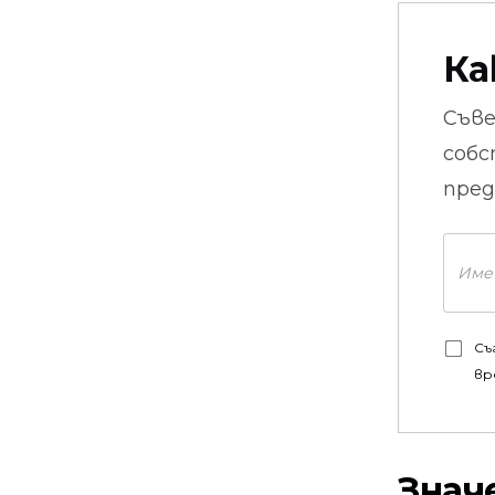
Ка
Съв
собс
пред
Съ
вр
Знач