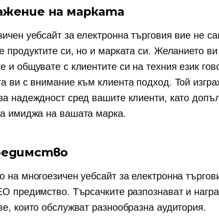
ажение на марката
зичен уебсайт за електронна търговия вие не с
е продуктите си, но и марката си. Желанието ви
е и общувате с клиентите си на техния език гов
та ви
с внимание към клиента
подход. Той изгр
за надеждност сред вашите клиенти, като допъ
а имиджа на вашата марка.
редимство
о на многоезичен уебсайт за електронна търгов
EO предимство. Търсачките разпознават и нагр
ве, които обслужват разнообразна аудитория.