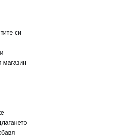
тите си
ни
я магазин
же
длагането
обавя