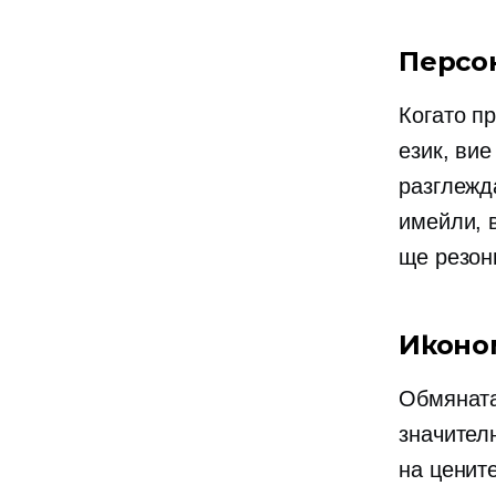
Персо
Когато п
език, ви
разглежд
имейли, 
ще резони
Иконо
Обмяната
значител
на ценит