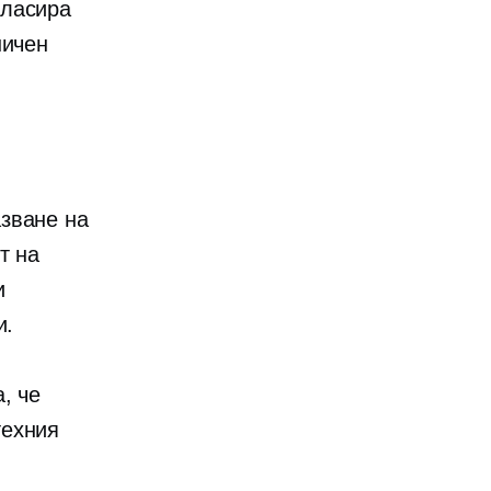
класира
ничен
зване на
т на
и
и.
, че
техния