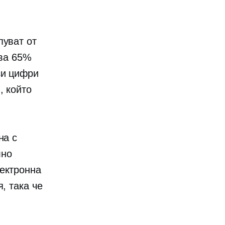
пуват от
ова 65%
зи цифри
, който
на с
лно
лектронна
, така че