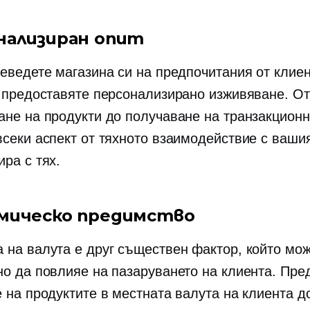
нализиран опит
реведете магазина си на предпочитания от клиен
е предоставяте персонализирано изживяване. От
ане на продукти до получаване на транзакцион
всеки аспект от тяхното взаимодействие с ваши
ра с тях.
мическо предимство
 на валута е друг съществен фактор, който мо
но да повлияе на пазаруването на клиента. Пре
е на продуктите в местната валута на клиента д