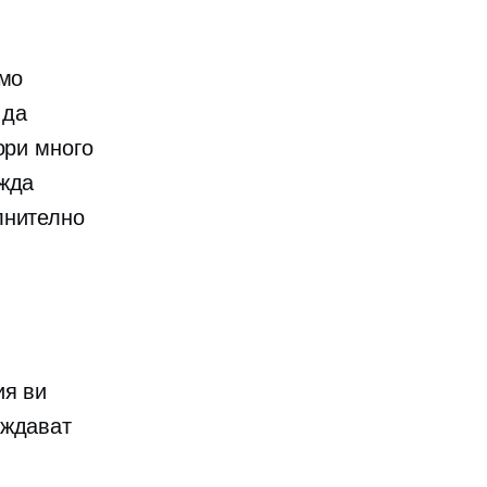
амо
 да
ори много
ажда
лнително
ия ви
аждават