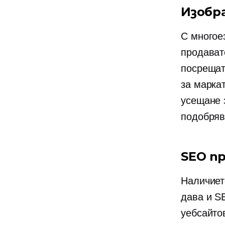
Изобр
С многое
продават
посрещат
за марка
усещане 
подобряв
SEO п
Наличиет
дава и S
уебсайто