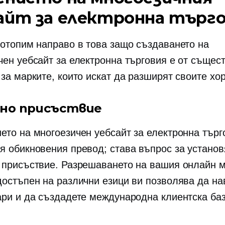
айт за електронна търг
потопим направо в това защо създаването на
чен уебсайт за електронна търговия е от същес
за марките, които искат да разширят своите хо
лно присъствие
ето на многоезичен уебсайт за електронна търг
я обикновения превод; става въпрос за установ
 присъствие. Разрешаването на вашия онлайн м
достъпен на различни езици ви позволява да на
ари и да създадете международна клиентска баз