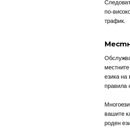
Следоват
по-висок
трафик.
Местн
Обслужва
местните
езика на 
правила 
Многоези
вашите к
роден ез