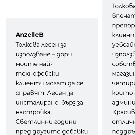
Толков
впечат
препор
AnzelleB
клиен
Толкова лесен за
уебсайт
използване – дори
използ
моите най-
собств
технофобски
магазин
клиенти могат да се
четири
справят. Лесен за
които 
инсталиране, бърз за
админ
настройка.
Красив
Светлинни години
отличн
пред другите добавки
поддръ