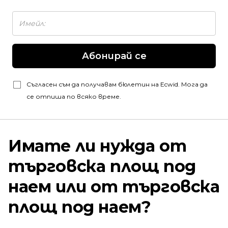
Абонирай се
Съгласен съм да получавам бюлетин на Ecwid. Мога да
се отпиша по всяко време.
Имате ли нужда от
търговска площ под
наем или от търговска
площ под наем?