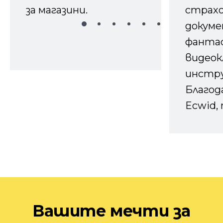
за магазини.
страх
докуме
фанта
видеок
инстру
Благод
Ecwid, 
Вашите мечти за