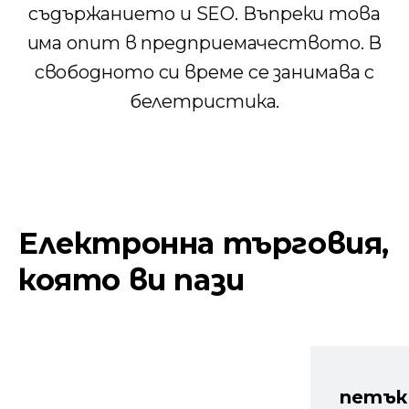
съдържанието и SEO. Въпреки това
има опит в предприемачеството. В
свободното си време се занимава с
белетристика.
Електронна търговия,
която ви пази
петък