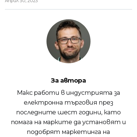
Април 30, 2023
За автора
Макс работи в индустрията за
електронна търговия през
последните шест години, като
помага на марките да установят и
подобрят маркетинга на