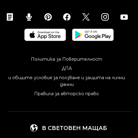
Продавайте в социалните медии
Продавайте в Instagram
Продавайте в TikTok
Продавайте във Facebook
Продавайте в Google
Продавайте на Marketplaces
Продавайте в WhatsApp
Политика за Поверителност
Продавайте в Pinterest
ДПА
Продавайте на Snapchat
и общите условия за ползване и защита на лични
данни
Продавайте в YouTube
Правила за авторско право
Продавай на мобилно устройство (ShopApp)
В СВЕТОВЕН МАЩАБ