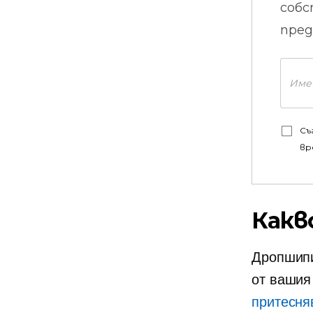
собс
пред
Съ
вр
Какв
Дропшипи
от ваши
притесня