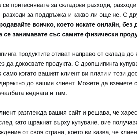
а се притеснявате за складови разходи, разходи
, разходи за поддръжка и какво ли още не. С др
родавайте всичко, което искате онлайн, без 
а се занимавате със самите физически прод
пинга продуктите отиват направо от склада до
без да докосвате продукта. С дропшипинга купув
к само когато вашият клиент ви плати и този до
директно до вашия клиент. Можете да вземете 
ечалбата веднага и там.
лиент разглежда вашия сайт и решава, че харе
 след като щракнат върху купуване, вие получав
дение от своя страна, което ви казва, че клиен