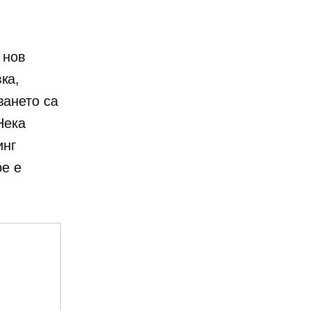
 нов
ка,
ването са
Нека
инг
ое е