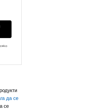
 
всяко
родукти
га да се
а се