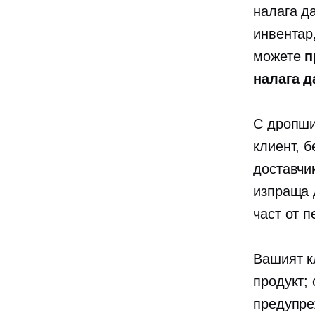
налага д
инвентар
можете
п
налага д
С дропши
клиент, 
доставчи
изпраща 
част от п
Вашият к
продукт;
предупреж