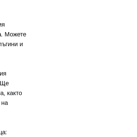
ия
а. Можете
ъгини и
шия
 Ще
а, както
 на
ща: