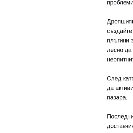
проблеми
Дропшипи
създайте
плъгини 
лесно да
неопитни
След кат
да актив
пазара.
Последни
доставчи