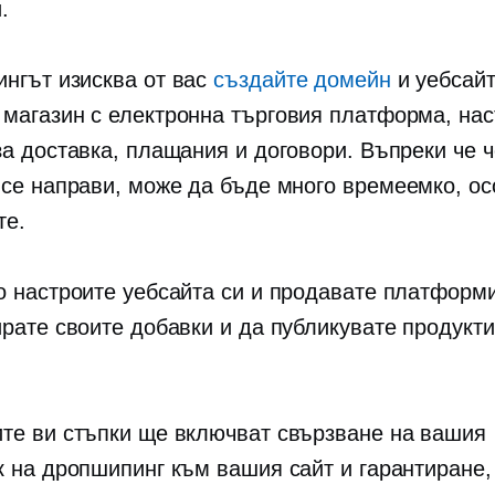
.
нгът изисква от вас
създайте домейн
и уебсайт
 магазин с
електронна търговия
платформа, нас
за доставка, плащания и договори. Въпреки че ч
 се направи, може да бъде много
времеемко,
ос
те.
о настроите уебсайта си и продавате платформ
ирате своите добавки и да публикувате продукти
те ви стъпки ще включват свързване на вашия
к на дропшипинг към вашия сайт и гарантиране,