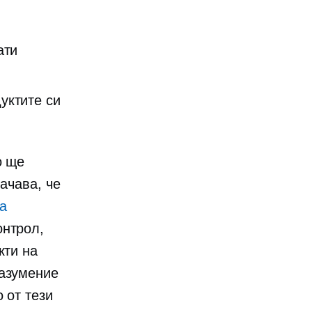
ати
уктите си
о ще
начава, че
а
онтрол,
кти на
разумение
 от тези