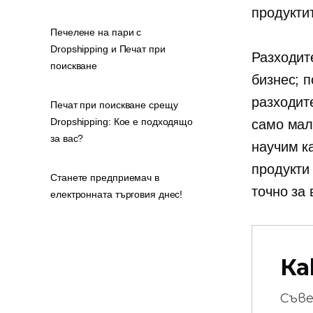
продукти
Печелене на пари с
Dropshipping и Печат при
Разходите
поискване
бизнес; 
разходит
Печат при поискване срещу
Dropshipping: Кое е подходящо
само малк
за вас?
научим к
продукти 
Станете предприемач в
точно за 
електронната търговия днес!
Ка
Съв