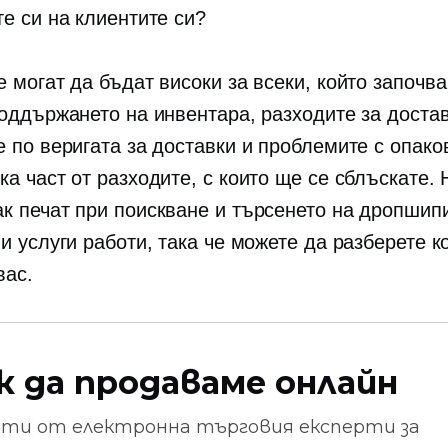
те си на клиентите си?
 могат да бъдат високи за всеки, който започва
поддържането на инвентара, разходите за достав
е по веригата за доставки и проблемите с опако
а част от разходите, с които ще се сблъскате. 
ак
печат при поискване
и търсенето на дропшип
и услуги работи, така че можете да разберете к
вас.
к да продаваме онлайн
ети от
електронна търговия
експерти за