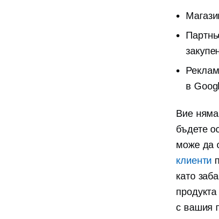
Магази
Партньо
закупен
Реклам
в Goog
Вие няма
бъдете ос
може да 
клиенти
п
като заб
продукта
с вашия 