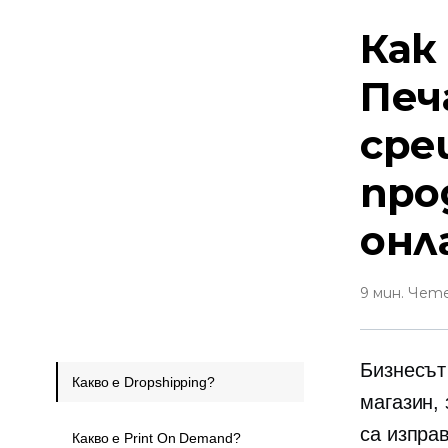
Как
Печ
сре
про
онл
9 мин. Чет
Бизнесът
Какво е Dropshipping?
магазин,
са изпра
Какво е Print On Demand?