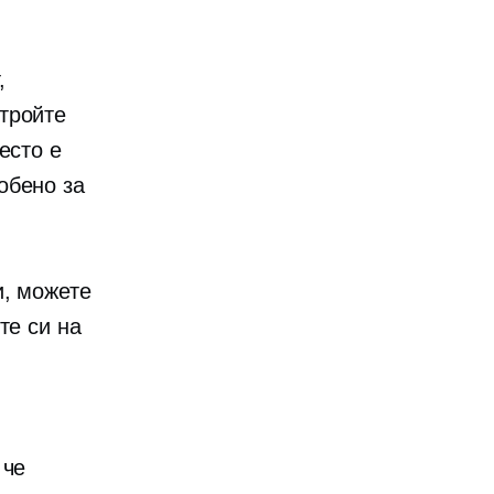
,
тройте
есто е
обено за
и, можете
те си на
 че