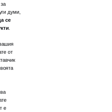
 за
уги думи,
да се
укти
.
 вашия
ате от
ставчик
своята
сва
ате
т е