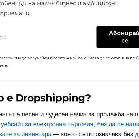
твеници на малък бизнес и амбициозни
приемачи.
Абонирай
се
гласен съм да получавам бюлетин на Ecwid. Мога да се отпиша по 
еме.
о е Dropshipping?
нгът е лесен и чудесен начин за продажба на п
я
уебсайт за електронна търговия, без да се нала
вате за инвентара
— което също означава без д