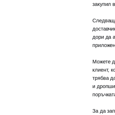
закупил 
Следваща
доставчи
дори да 
приложен
Можете д
клиент, к
трябва д
и дропши
поръчкат
За да за