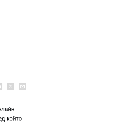
нлайн
ед който