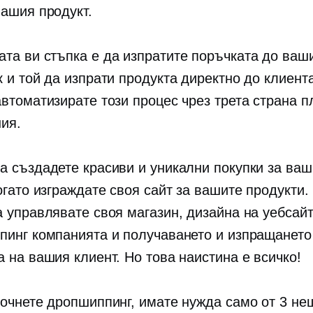
вашия продукт.
та ви стъпка е да изпратите поръчката до ваш
к и той да изпрати продукта директно до клиент
автоматизирате този процес чрез
трета страна
пл
ия.
а създадете красиви и уникални покупки за ва
огато изграждате своя сайт за вашите продукти.
а управлявате своя магазин, дизайна на уебсайт
пинг компанията и получаването и изпращането
а на вашия клиент. Но това наистина е всичко!
почнете дропшиппинг, имате нужда само от 3 не