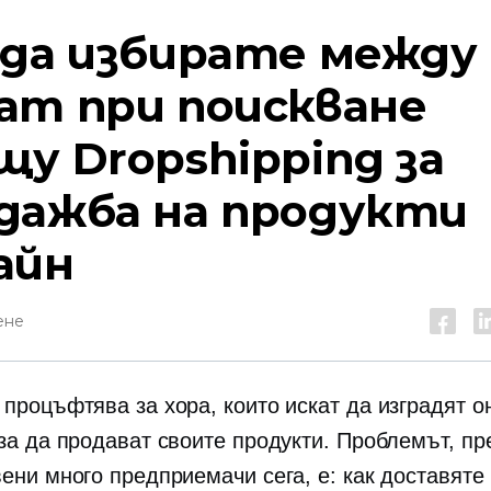
 да избирате между
ат при поискване
щу Dropshipping за
дажба на продукти
айн
ене
 процъфтява за хора, които искат да изградят о
 за да продават своите продукти. Проблемът, пр
вени много предприемачи сега, е: как доставяте