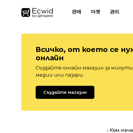
판매
마켓
관리
Всичко, от което се ну
онлайн
Създайте онлайн магазин за минути,
медии или пазари.
Създайте магазин
‹ Към нач