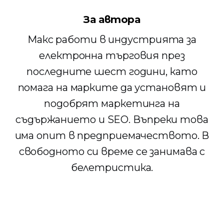
За автора
Макс работи в индустрията за
електронна търговия през
последните шест години, като
помага на марките да установят и
подобрят маркетинга на
съдържанието и SEO. Въпреки това
има опит в предприемачеството. В
свободното си време се занимава с
белетристика.