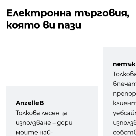
Електронна търговия,
която ви пази
петък
Толков
впечат
препор
AnzelleB
клиен
Толкова лесен за
уебсайт
използване – дори
използ
моите най-
собств