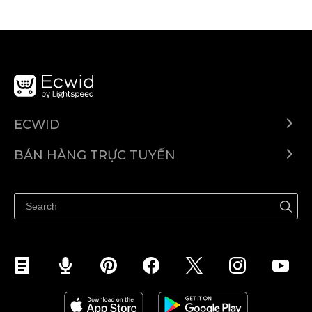
ECWID
Ecwid.com
BÁN HÀNG TRỰC TUYẾN
Trung tâm trợ giúp
Bán ở bất cứ đâu
Quảng bá ở bất cứ đâu
Kiểm soát mọi thứ