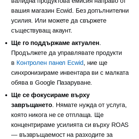
валидна продуктова емисия направо от
вашия магазин Ecwid. Без допълнителни
усилия. Или можете да свържете
съществуващ акаунт.
Ще го поддържаме актуален
.
Продължете да управлявате продукти
в
Контролен панел Ecwid
, ние ще
синхронизираме инвентара ви с малката
обява в Google Пазаруване.
Ще се фокусираме върху
завръщането
. Нямате нужда от услуга,
която никога не се отплаща. Ще
концентрираме усилията си върху ROAS
— възвръщаемост на разходите за