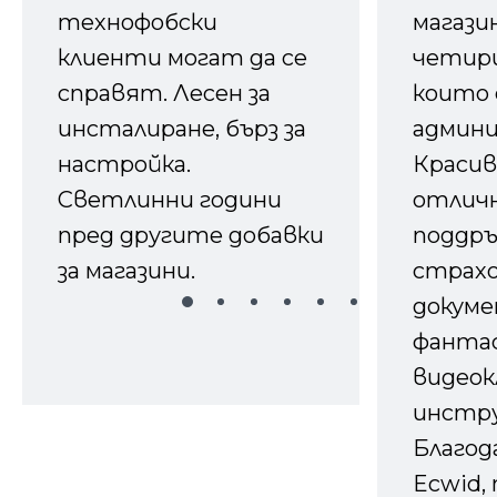
технофобски
магазин
клиенти могат да се
четири
справят. Лесен за
които 
инсталиране, бърз за
админ
настройка.
Красив
Светлинни години
отличн
пред другите добавки
поддръ
за магазини.
страх
докуме
фанта
видеок
инстру
Благод
Ecwid, 