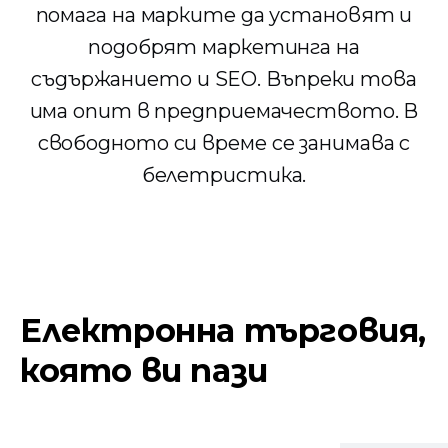
помага на марките да установят и
подобрят маркетинга на
съдържанието и SEO. Въпреки това
има опит в предприемачеството. В
свободното си време се занимава с
белетристика.
Електронна търговия,
която ви пази