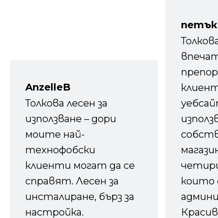
петък
Толков
впечат
препор
AnzelleB
клиен
Толкова лесен за
уебсайт
използване – дори
използ
моите най-
собств
технофобски
магазин
клиенти могат да се
четири
справят. Лесен за
които 
инсталиране, бърз за
админ
настройка.
Красив