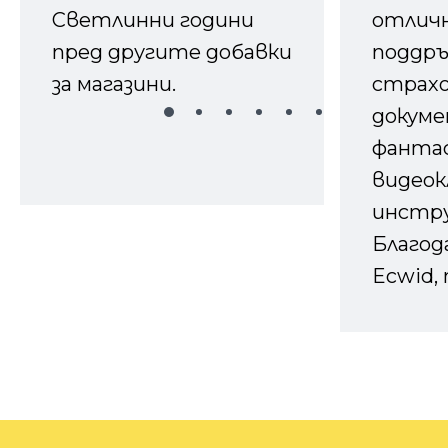
Светлинни години
отличн
пред другите добавки
поддръ
за магазини.
страх
докуме
фанта
видеок
инстру
Благод
Ecwid, 