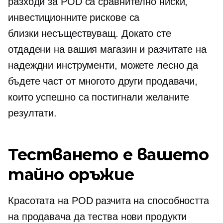
разходи за POD са сравнително ниски,
инвестиционните рискове са
близки
несъществуващ.
Докато сте
отдадени на вашия магазин и разчитате на
надеждни инструменти, можете лесно да
бъдете част от многото други продавачи,
които успешно са постигнали желаните
резултати.
Тестването е вашето
тайно оръжие
Красотата на POD разчита на способността
на продавача да тества нови продукти