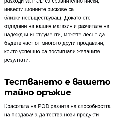
разходи за POD са сравнително ниски,
инвестиционните рискове са
близки
несъществуващ.
Докато сте
отдадени на вашия магазин и разчитате на
надеждни инструменти, можете лесно да
бъдете част от многото други продавачи,
които успешно са постигнали желаните
резултати.
Тестването е вашето
тайно оръжие
Красотата на POD разчита на способността
на продавача да тества нови продукти