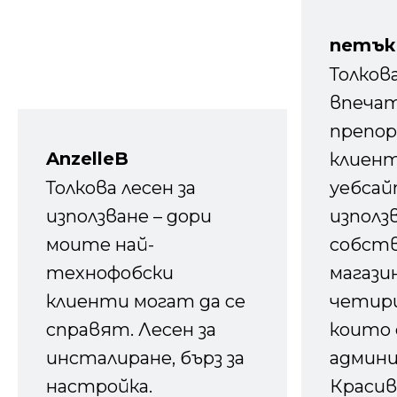
петък
Толков
впечат
препор
AnzelleB
клиен
Толкова лесен за
уебсайт
използване – дори
използ
моите най-
собств
технофобски
магазин
клиенти могат да се
четири
справят. Лесен за
които 
инсталиране, бърз за
админ
настройка.
Красив