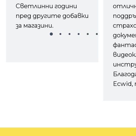
Светлинни години
отличн
пред другите добавки
поддръ
за магазини.
страх
докуме
фанта
видеок
инстру
Благод
Ecwid, 