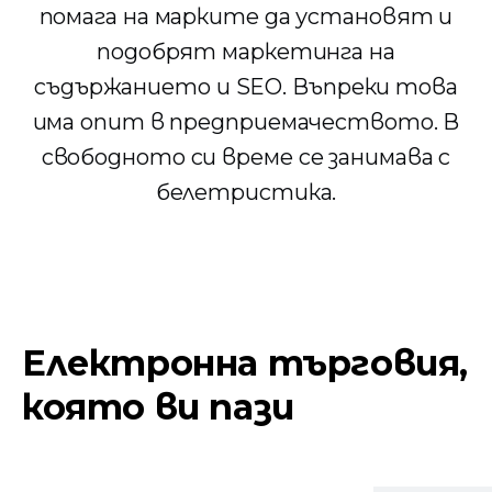
помага на марките да установят и
подобрят маркетинга на
съдържанието и SEO. Въпреки това
има опит в предприемачеството. В
свободното си време се занимава с
белетристика.
Електронна търговия,
която ви пази