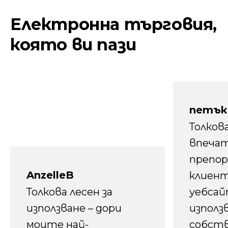
Електронна търговия,
която ви пази
петък
Толков
впечат
препор
AnzelleB
клиен
Толкова лесен за
уебсайт
използване – дори
използ
моите най-
собств