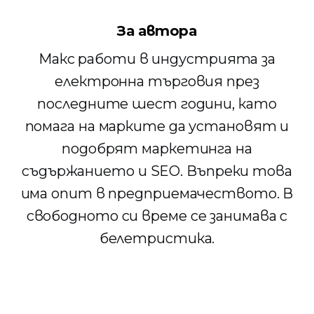
За автора
Макс работи в индустрията за
електронна търговия през
последните шест години, като
помага на марките да установят и
подобрят маркетинга на
съдържанието и SEO. Въпреки това
има опит в предприемачеството. В
свободното си време се занимава с
белетристика.