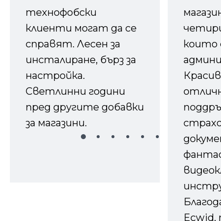
технофобски
магазин
клиенти могат да се
четири
справят. Лесен за
които 
инсталиране, бърз за
админ
настройка.
Красив
Светлинни години
отличн
пред другите добавки
поддръ
за магазини.
страх
докуме
фанта
видеок
инстру
Благод
Ecwid, 