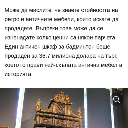
Може да мислите, че знаете стойността на
ретро и античните мебели, които искате да
продадете. Въпреки това може да се
изненадате колко ценни са някои парчета.
Един античен шкаф за бадминтон беше
продаден за 36.7 милиона долара на търг,
което го прави най-скъпата антична мебел в
историята.