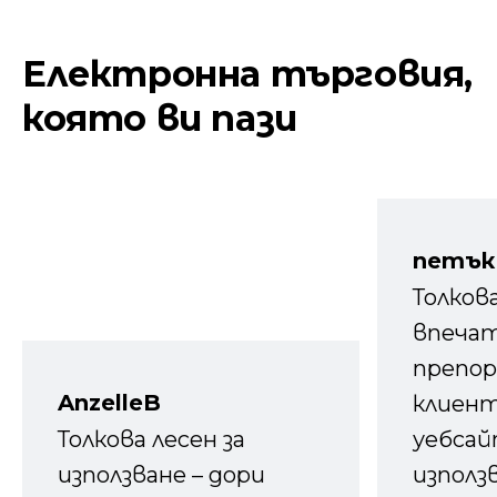
Електронна търговия,
която ви пази
петък
Толков
впечат
препор
AnzelleB
клиен
Толкова лесен за
уебсайт
използване – дори
използ