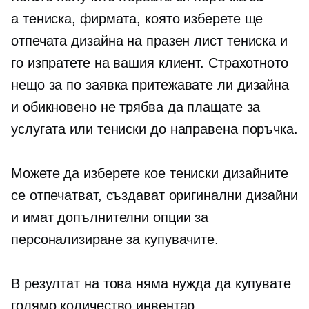
a
тениска,
фирмата, която изберете ще
отпечата дизайна на празен лист
тениска
и
го изпратете на вашия клиент. Страхотното
нещо за
по заявка
притежавате ли дизайна
и обикновено не трябва да плащате за
услугата или
тениски
до направена поръчка.
Можете да изберете кое
тениски
дизайните
се отпечатват, създават оригинални дизайни
и имат допълнителни опции за
персонализиране за купувачите.
В резултат на това няма нужда да купувате
голямо количество инвентар