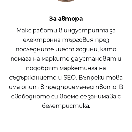
За автора
Макс работи в индустрията за
електронна търговия през
последните шест години, като
помага на марките да установят и
подобрят маркетинга на
съдържанието и SEO. Въпреки това
има опит в предприемачеството. В
свободното си време се занимава с
белетристика.