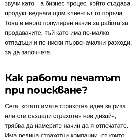
звучи
като—a
бизнес процес, който създава
продукт веднага щом клиентът го поръча.
Това е много популярен начин за работа за
продавачите, тъй като има по-малко
отпадъци и по-ниски първоначални разходи,
за да започнете.
Как работи печатът
при поискване?
Сега, когато имате страхотна идея за риза
или сте създали страхотен нов дизайн,
трябва да намерите начин да я отпечатате.
Има редица страхотни компании, от които