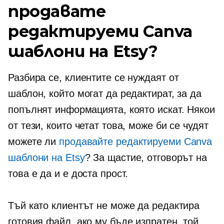
продавате
редактируеми Canva
шаблони на Etsy?
Разбира се, клиентите се нуждаят от
шаблон, който могат да редактират, за да
попълнят информацията, която искат. Някои
от тези, които четат това, може би се чудят
можете ли
продавайте редактируеми Canva
шаблони на Etsy
? За щастие, отговорът на
това е да и е доста прост.
Тъй като клиентът не може да редактира
готовия файл, ако му бъде изпратен, той