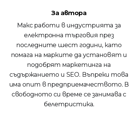
За автора
Макс работи в индустрията за
електронна търговия през
последните шест години, като
помага на марките да установят и
подобрят маркетинга на
съдържанието и SEO. Въпреки това
има опит в предприемачеството. В
свободното си време се занимава с
белетристика.