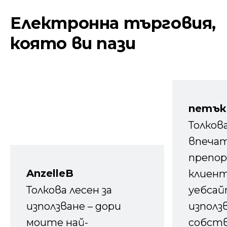
Електронна търговия,
която ви пази
петък
Толков
впечат
препор
AnzelleB
клиен
Толкова лесен за
уебсайт
използване – дори
използ
моите най-
собств