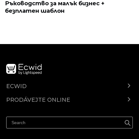
Ръководство за малък бизнес +
безплатен шаблон
ECWID
Ecwid.com
PRODÁVEJTE ONLINE
Ceny
Prodávejte všude
Centrum nápovědy
Prodávejte na Facebooku
Prodávejte na Instagramu