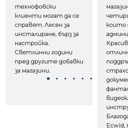
технофобски
магазин
клиенти могат да се
четири
справят. Лесен за
които 
инсталиране, бърз за
админ
настройка.
Красив
Светлинни години
отличн
пред другите добавки
поддръ
за магазини.
страх
докуме
фанта
видеок
инстру
Благод
Ecwid, 