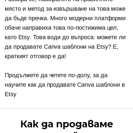
място и метод за извършване на това може
да бъде пречка. Много модерни платформи
обаче направиха това по-постижима цел,
като Etsy. Това води до въпроса: можете ли
да продавате Canva шаблони на Etsy? Е,
краткият отговор е да!
Продължете да четете по-долу, за да
научите как да продавате Canva шаблони в
Etsy
Как да продаваме