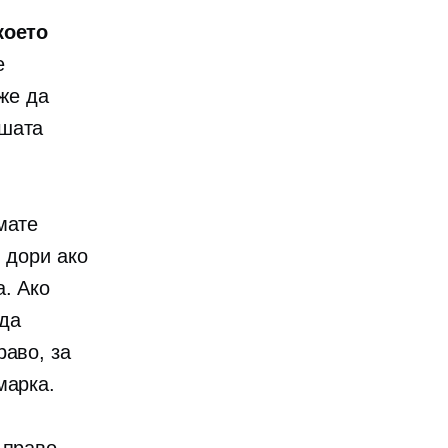
което
е
оже да
ашата
мате
 дори ако
а. Ако
 да
раво, за
марка.