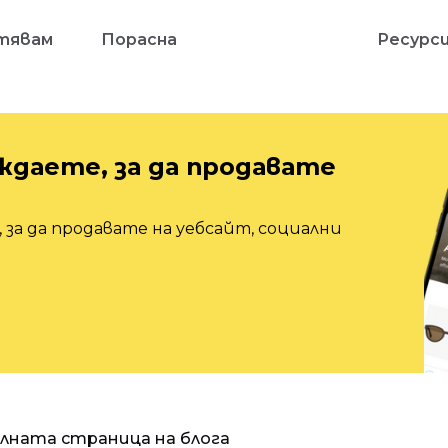
тявам
Порасна
Ресурс
ждаете, за да продавате
 за да продавате на уебсайт, социални
алната страница на блога