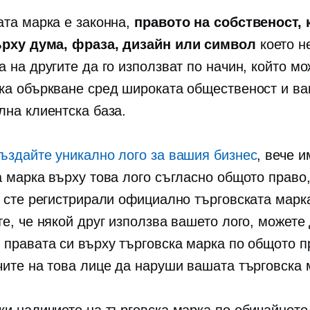
ата марка е законна,
правото на собственост, 
рху дума, фраза, дизайн или символ
което н
 на другите да го използват по начин, който м
ка объркване сред широката общественост и в
лна клиентска база.
ъздайте уникално лого за вашия бизнес
, вече и
а марка върху това лого съгласно общото право,
е сте регистрирали официално търговската марк
е, че някой друг използва вашето лого, можете
 правата си върху търговска марка по общото п
чите на това лице да наруши вашата търговска 