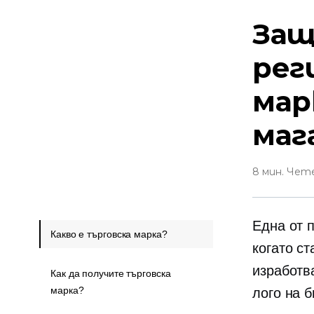
Защ
рег
мар
маг
8 мин. Чет
Една от 
Какво е търговска марка?
когато ст
изработв
Как да получите търговска
марка?
лого на б