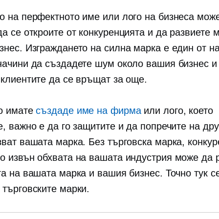
о на перфектното име или лого на бизнеса може
а се откроите от конкуренцията и да развиете 
знес. Изграждането на силна марка е един от на
начини да създадете шум около вашия бизнес и
 клиентите да се връщат за още.
о имате
създаде име на фирма
или лого, което
е, важно е да го защитите и да попречите на др
зват вашата марка. Без търговска марка, конкур
о извън обхвата на вашата индустрия може да 
та на вашата марка и вашия бизнес. Точно тук с
 търговските марки.