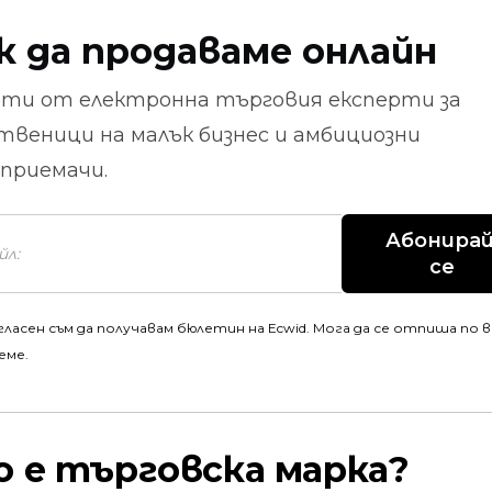
к да продаваме онлайн
ети от
електронна търговия
експерти за
твеници на малък бизнес и амбициозни
приемачи.
Абонирай
се
гласен съм да получавам бюлетин на Ecwid. Мога да се отпиша по 
еме.
о е търговска марка?