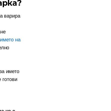
арка?
ка варира
ане
 името на
елно
за името
е готови