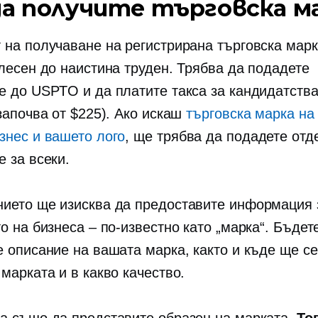
да получите търговска м
 на получаване на регистрирана търговска мар
 лесен до наистина труден. Трябва да подадете
е до USPTO и да платите такса за кандидатств
започва от $225). Ако искаш
търговска марка на
знес и вашето лого
, ще трябва да подадете отд
е за всеки.
ието ще изисква да предоставите информация 
о на бизнеса – по-известно като „марка“. Бъдет
е описание на вашата марка, както и къде ще се
марката и в какво качество.