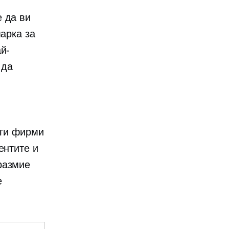
 да ви
марка за
й-
 да
уги фирми
ентите и
размие
е