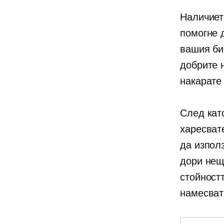
Наличиет
помогне д
вашия би
добрите 
накарате
След кат
харесват
да изпол
дори нещ
стойност
намесват