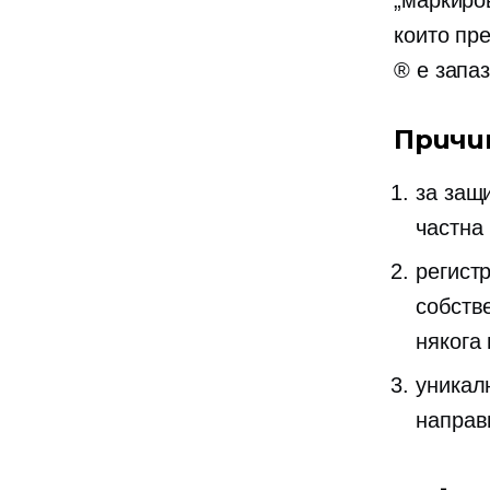
„маркиро
които пре
® е запа
Причи
за защи
частна
регист
собств
някога
уникал
направ