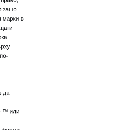
 право,
о защо
и марки в
 щати
рка
ърху
по-
е да
е ™ или