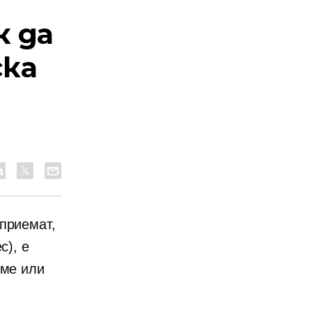
к да
ка
приемат,
с), е
име или