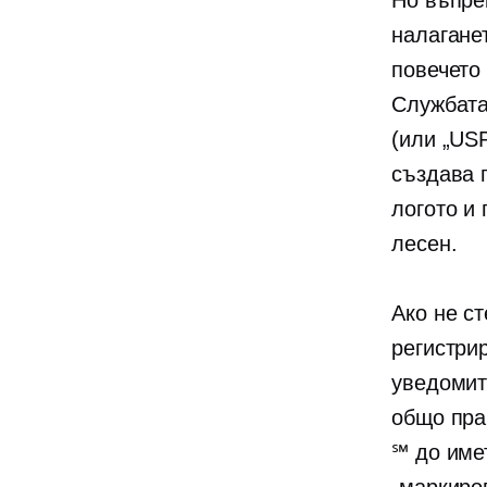
Но въпре
налагане
повечето
Службата
(или „US
създава 
логото и 
лесен.
Ако не с
регистри
уведомит
общо пра
℠ до име