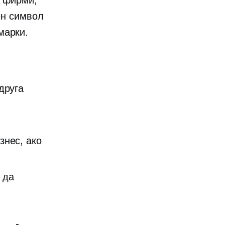
а фирми,
ен символ
марки.
друга
знес, ако
 да