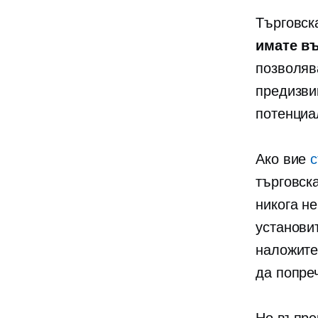
Търговск
имате въ
позволява
предизви
потенциа
Ако вие
с
търговск
никога н
установит
наложите
да попре