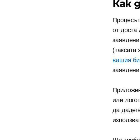
Как 
Процесът
от доста
заявлени
(таксата 
вашия би
заявлени
Приложен
или логот
да дадет
използва 