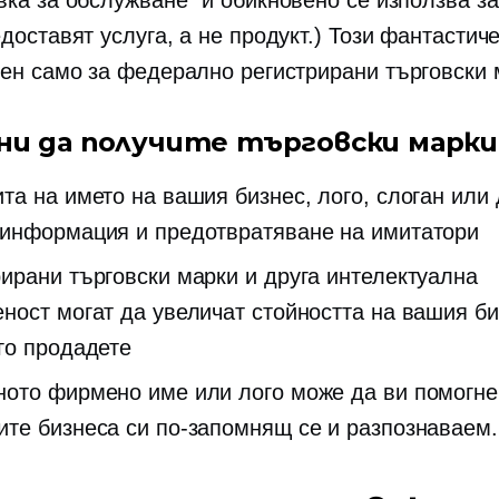
вка за обслужване“ и обикновено се използва з
доставят услуга, а не продукт.) Този фантастич
зен само за
федерално регистрирани
търговски 
ни да получите търговски марки
та на името на вашия бизнес, лого, слоган или 
 информация и предотвратяване на имитатори
рирани търговски марки и друга интелектуална
еност могат да увеличат стойността на вашия би
 го продадете
ното фирмено име или лого може да ви помогне
ите бизнеса си по-запомнящ се и разпознаваем.