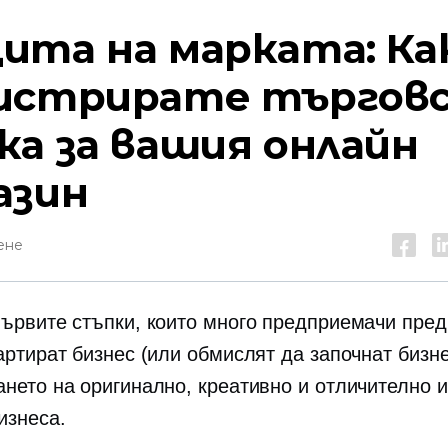
ита на марката: Ка
истрирате търговс
ка за вашия онлайн
азин
ене
първите стъпки, които много предприемачи пред
артират бизнес (или обмислят да започнат бизне
ането на оригинално, креативно и отличително 
изнеса.