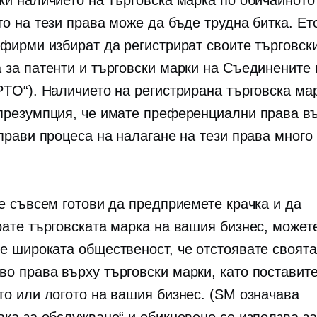
ки наличието на търговска марка по обичайното
то на тези права може да бъде трудна битка. Ет
 фирми избират да регистрират своите търговск
 за патенти и търговски марки на Съединените
PTO“). Наличието на регистрирана търговска ма
презумпция, че имате преференциални права в
прави процеса на налагане на тези права много 
те съвсем готови да предприемете крачка и да
рате търговската марка на вашия бизнес, может
е широката общественост, че отстоявате своята
во
права върху търговски марки, като поставит
то или логото на вашия бизнес. (SM означава