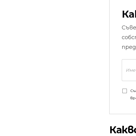
Ка
Съв
собс
пред
Съ
вр
Какв