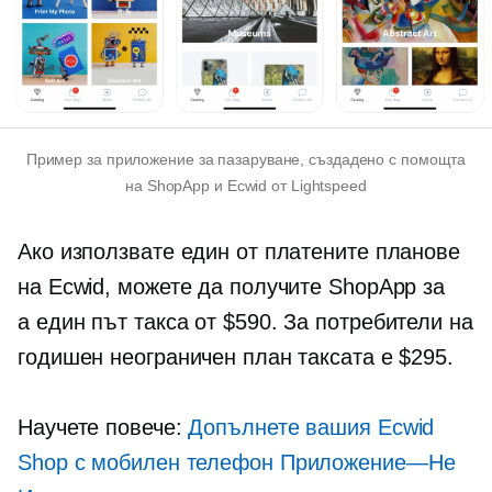
Пример за приложение за пазаруване, създадено с помощта
на ShopApp и Ecwid от Lightspeed
Ако използвате един от платените планове
на Ecwid, можете да получите ShopApp за
a
един път
такса от $590. За потребители на
годишен неограничен план таксата е $295.
Научете повече:
Допълнете вашия Ecwid
Shop с мобилен телефон
Приложение—Не