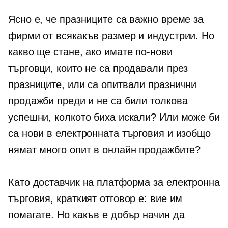
Ясно е, че празниците са важно време за
фирми от всякакъв размер и индустрии. Но
какво ще стане, ако имате по-нови
търговци, които не са продавали през
празниците, или са опитвали празнични
продажби преди и не са били толкова
успешни, колкото биха искали? Или може би
са нови в електронната търговия и изобщо
нямат много опит в онлайн продажбите?
Като доставчик на платформа за електронна
търговия, краткият отговор е: вие им
помагате. Но какъв е добър начин да