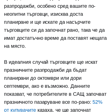
разпродажби, особено сред вашите по-
неопитни търговци, изисква доста
планиране и ще искате да насърчите
търговците си да започнат рано, така че да
имат достатъчно време да поставят нещата
на място.
В идеалния случай търговците ще искат
празничните разпродажби да бъдат
планирани до октомври или дори
септември, ако е възможно. Данните
показват, че потребителите в САЩ започват
празничното пазаруване все по-рано:
52%
от купувачите
казаха, че ще започнат