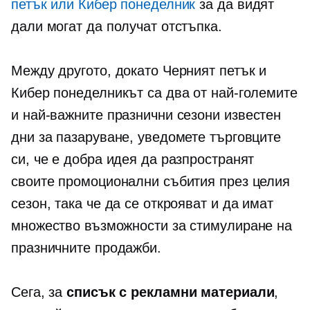
петък или Кибер понеделник
за да видят
дали могат да получат отстъпка.
Между другото, докато Черният петък и
Кибер понеделникът са два от най-големите
и най-важните празнични сезони
известен
дни за пазаруване, уведомете търговците
си, че е добра идея да разпространят
своите промоционални събития през целия
сезон, така че да се открояват и да имат
множество възможности за стимулиране на
празничните продажби.
Сега, за
списък с рекламни материали
,