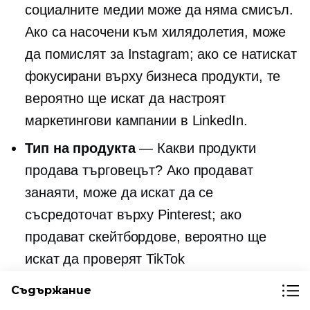
социалните медии може да няма смисъл.
Ако са насочени към хилядолетия, може
да помислят за Instagram; ако се натискат
фокусирани върху бизнеса
продукти, те
вероятно ще искат да настроят
маркетингови кампании в LinkedIn.
Тип на продукта
— Какви продукти
продава търговецът? Ако продават
занаяти, може да искат да се
съсредоточат върху Pinterest; ако
продават скейтбордове, вероятно ще
искат да проверят TikTok
Съдържание
Надяваме се, че тези съвети ще бъдат