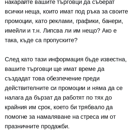
накарайте вашите търговци да съберат
всички неща, които имат под ръка за своите
промоции, като реклами, графики, банери,
имейли и т.н. Липсва ли им нещо? Ако е
така, къде са пропуските?
След като тази информация бъде известна,
вашите търговци ще имат време да
създадат това обезпечение преди
действителните си промоции и няма да се
налага да бързат да работят по тях до
крайния им срок, което би трябвало да
помогне за намаляване на стреса им от
празничните продажби.