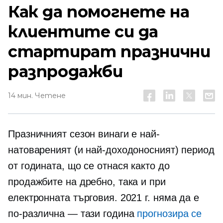
Как да помогнете на
клиентите си да
стартират празнични
разпродажби
14 мин. Четене
Празничният сезон винаги е най-
натовареният (и най-доходоносният) период
от годината, що се отнася както до
продажбите на дребно, така и при
електронната търговия. 2021 г. няма да е
по-различна — тази година
прогнозира се