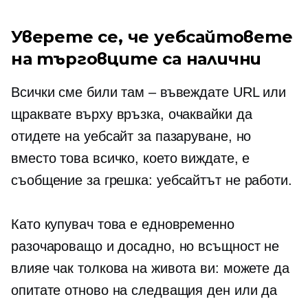
Уверете се, че уебсайтовете
на търговците са налични
Всички сме били там – въвеждате URL или
щраквате върху връзка, очаквайки да
отидете на уебсайт за пазаруване, но
вместо това всичко, което виждате, е
съобщение за грешка: уебсайтът не работи.
Като купувач това е едновременно
разочароващо и досадно, но всъщност не
влияе чак толкова на живота ви: можете да
опитате отново на следващия ден или да