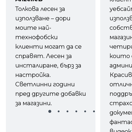
Толкова лесен за
уебсайт
използване – дори
използ
моите най-
собств
технофобски
магазин
клиенти могат да се
четири
справят. Лесен за
които 
инсталиране, бърз за
админ
настройка.
Красив
Светлинни години
отличн
пред другите добавки
поддръ
за магазини.
страх
докуме
фанта
видеок