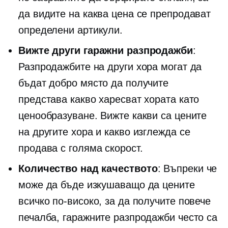
да видите на каква цена се препродават
определени артикули.
Вижте други гаражни разпродажби
:
Разпродажбите на други хора могат да
бъдат добро място да получите
представа какво харесват хората като
ценообразуване. Вижте какви са цените
на другите хора и какво изглежда се
продава с голяма скорост.
Количество над качеството
: Въпреки че
може да бъде изкушаващо да цените
всичко по-високо, за да получите повече
печалба, гаражните разпродажби често са