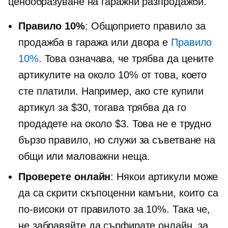
ценообразуване на гаражни разпродажби.
Правило 10%
: Общоприето правило за
продажба в гаража или двора е
Правило
10%
. Това означава, че трябва да цените
артикулите на около 10% от това, което
сте платили. Например, ако сте купили
артикул за $30, тогава трябва да го
продадете на около $3. Това не е трудно
бързо правило, но служи за съветване на
общи или маловажни неща.
Проверете онлайн
: Някои артикули може
да са скрити скъпоценни камъни, които са
по-високи от правилото за 10%. Така че,
не забравяйте да сърфирате онлайн, за