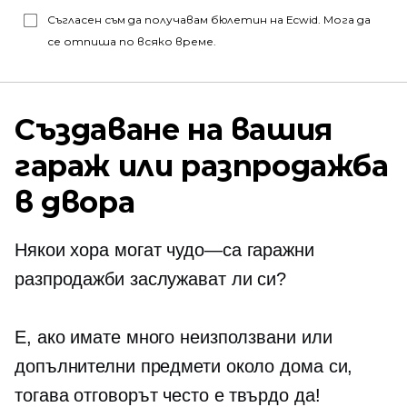
Съгласен съм да получавам бюлетин на Ecwid. Мога да
се отпиша по всяко време.
Създаване на вашия
гараж или разпродажба
в двора
Някои хора могат
чудо—са
гаражни
разпродажби заслужават ли си?
Е, ако имате много неизползвани или
допълнителни предмети около дома си,
тогава отговорът често е твърдо да!