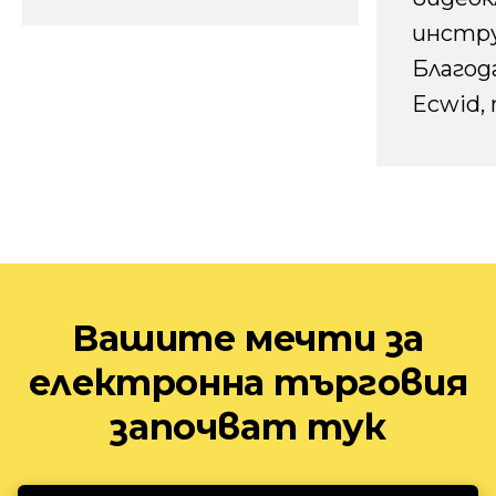
инстру
Благод
Ecwid, 
Вашите мечти за
електронна търговия
започват тук