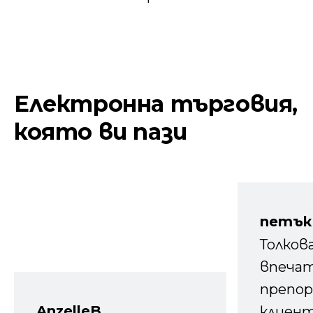
Електронна търговия,
която ви пази
петък
Толков
впечат
препор
AnzelleB
клиен