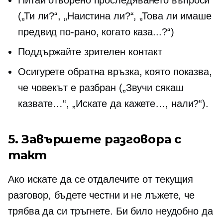
Питай отворено
проследяването
въпроси
(„Ти ли?“, „Наистина ли?“, „Това ли имаше
предвид по-рано, когато каза...?“)
Поддържайте зрителен контакт
Осигурете обратна връзка, която показва,
че човекът е разбран („Звучи сякаш
казвате…“, „Искате да кажете…, нали?“).
5. Завършете разговора с
такт
Ако искате да се отдалечите от текущия
разговор, бъдете честни и не лъжете, че
трябва да си тръгнете. Би било неудобно да