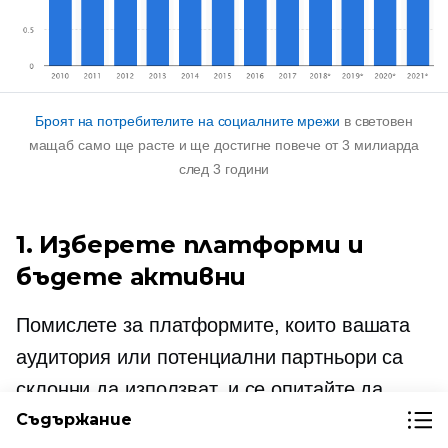
Броят на потребителите на социалните мрежи
в световен
мащаб само ще расте и ще достигне повече от 3 милиарда
след 3 години
1. Изберете платформи и
бъдете активни
Помислете за платформите, които вашата
аудитория или потенциални партньори са
склонни да използват, и се опитайте да
бъдете активни в тях. Можете да се
Съдържание