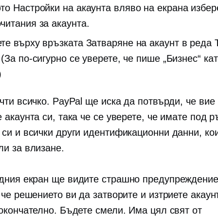
то Настройки на акаунта вляво на екрана избер
читания за акаунта.
те върху връзката Затваряне на акаунт в реда 
 (За по-сигурно се уверете, че пише „Бизнес“ ка
)
чти всичко. PayPal ще иска да потвърди, че вие ​​
 акаунта си, така че се уверете, че имате под р
 си и всички други идентификационни данни, кои
ли за влизане.
дния екран ще видите страшно предупреждение
 че решението ви да затворите и изтриете акаун
 окончателно. Бъдете смели. Има цял свят от