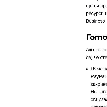
ще ви пр
ресурси н
Business
Гото
Ако сте п
се, че ст
Няма т
PayPal
закриет
Не заб
свърза