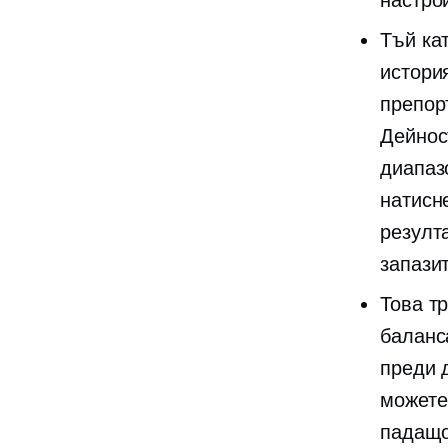
настро
Тъй ка
истори
препор
Дейнос
диапаз
натисн
резулта
запази
Това т
баланс
преди д
можете
падащо