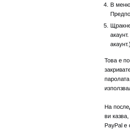
В меню
Предпо
Щракне
акаунт.
акаунт.
Това е по
закривате
паролата
използва
На после
ви казва,
PayPal е