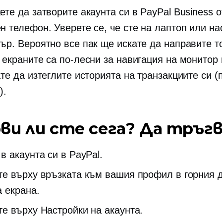
те да затворите акаунта си в PayPal Business о
н телефон. Уверете се, че сте на лаптоп или на
ър. Вероятно все пак ще искате да направите т
 екраните са по-лесни за навигация на монитор
ате да изтеглите историята на транзакциите си (
).
ви ли сте сега? Да тръгв
в акаунта си в PayPal.
те върху връзката към вашия профил в горния 
а екрана.
те върху Настройки на акаунта.