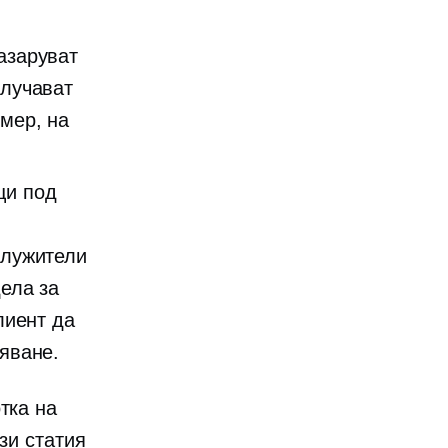
азаруват
олучават
мер, на
щи под
служители
ела за
лиент да
яване.
тка на
зи статия