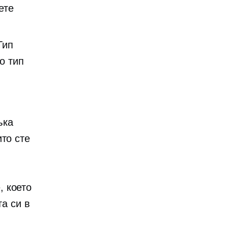
ете
Тип
то тип
ъка
то сте
, което
та си в