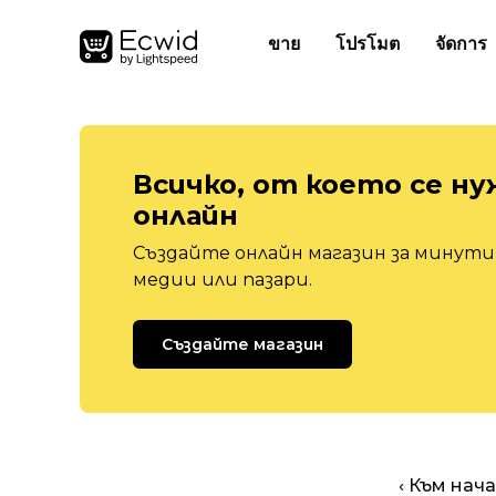
ขาย
โปรโมต
จัดการ
Всичко, от което се ну
онлайн
Създайте онлайн магазин за минути,
медии или пазари.
Създайте магазин
‹ Към нач