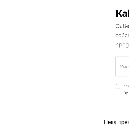
Ка
Съв
собс
пред
Съ
вр
Нека пре