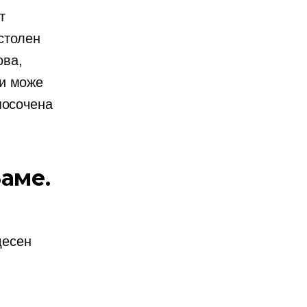
т
столен
ова,
 и може
посочена
аме.
десен