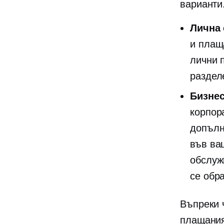
варианти
Лична 
и плащ
лични 
раздел
Бизне
корпор
допълн
във ва
обслуж
се обр
Въпреки 
плащания,