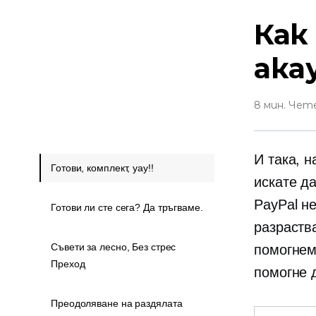
Как
ака
8 мин. Чет
И така, 
Готови, комплект, уау!!
искате да
PayPal н
Готови ли сте сега? Да тръгваме.
разраства
Съвети за лесно, Без стрес
помогнем
Преход
помогне 
Преодоляване на раздялата