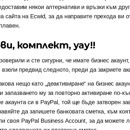
едоставим някои алтернативи и връзки към дру
а сайта на Ecwid, за да направите прехода ви о
 плавен.
ви, комплект, уау!!
роверили и сте сигурни, че имате бизнес акаунт
е взели предвид следното, преди да закриете ак
акова нещо като „деактивиране“ на бизнес акаун
 и запазването му за повторно активиране по-къ
е акаунта си в PayPal, той ще бъде затворен за
равяйте да запишете банковата сметка, към коят
ли своя PayPal Business Account, за да можете 