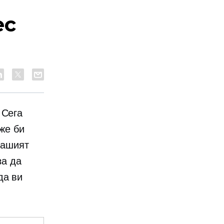
ес
 Сега
оже би
вашият
за да
да ви