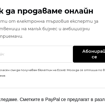
к да продаваме онлайн
ети от
електронна търговия
експерти за
твеници на малък бизнес и амбициозни
приемачи.
Абонирай
се
гласен съм да получавам бюлетин на Ecwid. Мога да се отпиша по 
еме.
гледаме. Сметките в PayPal се предлагат в раз