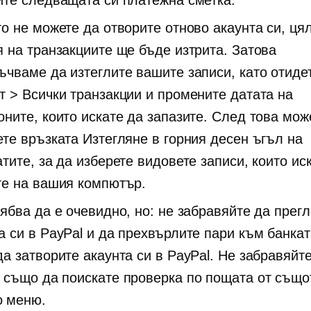
ите следващата си платежна сметка.
то не можете да отворите отново акаунта си, ця
я на транзакциите ще бъде изтрита. Затова
ъчваме да изтеглите вашите записи, като отиде
т > Всички транзакции и промените датата на
оните, които искате да запазите. След това мож
ете връзката Изтегляне в горния десен ъгъл на
тите, за да изберете видовете записи, които ис
те на вашия компютър.
рябва да е очевидно, но: не забравяйте да прег
а си в PayPal и да прехвърлите пари към банкат
а затворите акаунта си в PayPal. Не забравяйте
 също да поискате проверка по пощата от също
 меню.