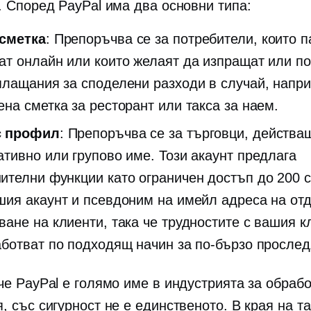
. Според PayPal има два основни типа:
сметка
: Препоръчва се за потребители, които п
ат онлайн или които желаят да изпращат или п
плащания за споделени разходи в случай, напри
ена сметка за ресторант или такса за наем.
с профил
: Препоръчва се за търговци, действа
ативно или групово име. Този акаунт предлага
ителни функции като ограничен достъп до 200 
шия акаунт и псевдоним на имейл адреса на отд
ване на клиенти, така че трудностите с вашия к
аботват по подходящ начин за по-бързо прослед
че PayPal е голямо име в индустрията за обрабо
 със сигурност не е единственото. В края на та