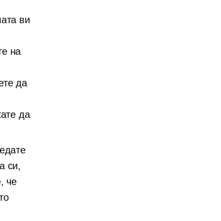
лата ви
те на
ете да
кате да
ледате
а си,
, че
то