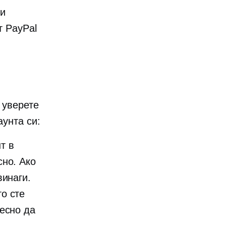
ги
т PayPal
, уверете
аунта си:
т в
сно. Ако
винаги.
о сте
лесно да