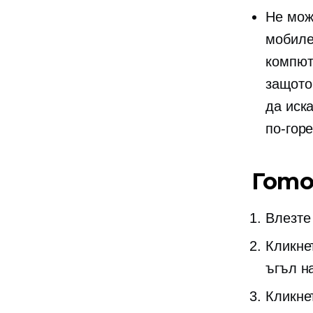
Не може
мобиле
компют
защото
да иск
по-горе
Гото
Влезте 
Кликне
ъгъл н
Кликне