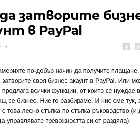
 да затворите бизн
унт в PayPal
ене
намерихте по-добър начин да получите плащане.
 затворите своя бизнес акаунт в PayPal. Или м
е предлага всички функции, от които се нуждае 
щ се бизнес. Ние го разбираме. И ние сме тук, 
 с това лесно
стъпка по стъпка
ръководство (и 
да управлявате тревожността си от раздяла).