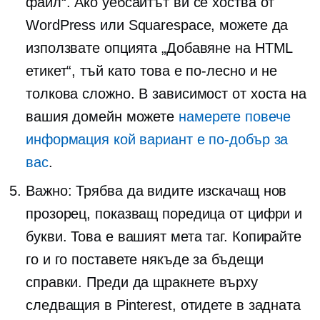
файл“. Ако уебсайтът ви се хоства от
WordPress или Squarespace, можете да
използвате опцията „Добавяне на HTML
етикет“, тъй като това е по-лесно и не
толкова сложно. В зависимост от хоста на
вашия домейн можете
намерете повече
информация кой вариант е по-добър за
вас
.
Важно: Трябва да видите изскачащ нов
прозорец, показващ поредица от цифри и
букви. Това е вашият мета таг. Копирайте
го и го поставете някъде за бъдещи
справки. Преди да щракнете върху
следващия в Pinterest, отидете в задната