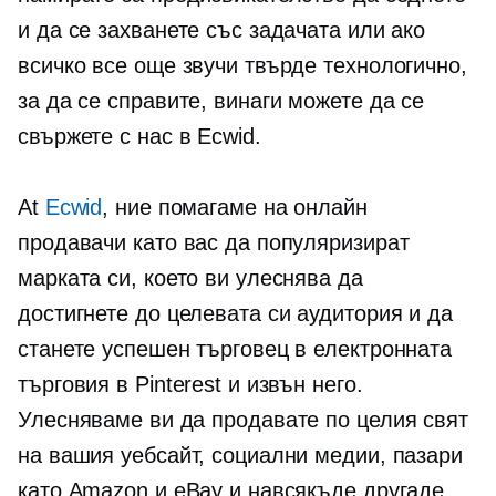
и да се захванете със задачата или ако
всичко все още звучи твърде технологично,
за да се справите, винаги можете да се
свържете с нас в Ecwid.
At
Ecwid
, ние помагаме на онлайн
продавачи като вас да популяризират
марката си, което ви улеснява да
достигнете до целевата си аудитория и да
станете успешен търговец в електронната
търговия в Pinterest и извън него.
Улесняваме ви да продавате по целия свят
на вашия уебсайт, социални медии, пазари
като Amazon и eBay и навсякъде другаде,