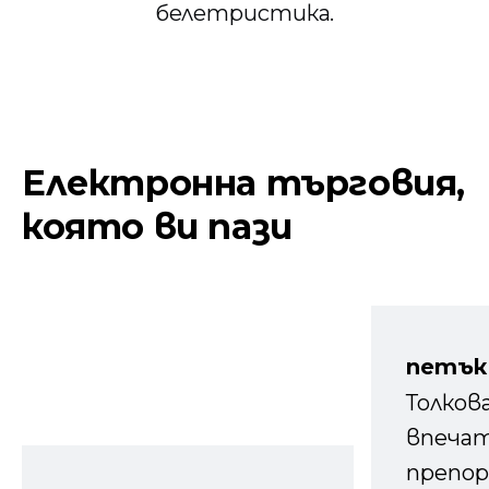
белетристика.
Електронна търговия,
която ви пази
петък
Толков
впечат
препор