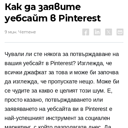
Как да заявите
уебсайт в Pinterest
9 мин. Четене
Чували ли сте някога за потвърждаване на
вашия уебсайт в Pinterest? Изглежда, че
всички джафкат за това и може би започва
да изглежда, че пропускате нещо. Може би
се чудите за какво е целият този шум. Е,
просто казано, потвърждаването или
заявяването на уебсайта ви в Pinterest е
най-успешният инструмент за социален
маркетинг, с който разполагате днес. Да,