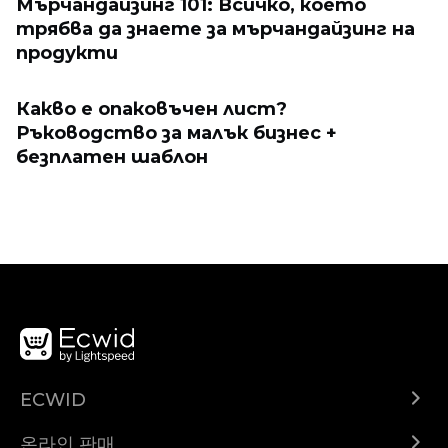
Мърчандайзинг 101: Всичко, което
трябва да знаете за мърчандайзинг на
продукти
Какво е опаковъчен лист?
Ръководство за малък бизнес +
безплатен шаблон
ECWID
Ecwid.com
온라인 판매