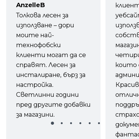
AnzelleB
клиен
Толкова лесен за
уебсайт
използване – дори
използ
моите най-
собств
технофобски
магазин
клиенти могат да се
четири
справят. Лесен за
които 
инсталиране, бърз за
админ
настройка.
Красив
Светлинни години
отличн
пред другите добавки
поддръ
за магазини.
страх
докуме
фанта