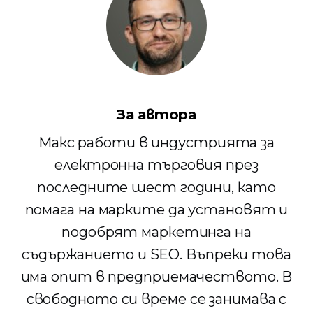
За автора
Макс работи в индустрията за
електронна търговия през
последните шест години, като
помага на марките да установят и
подобрят маркетинга на
съдържанието и SEO. Въпреки това
има опит в предприемачеството. В
свободното си време се занимава с