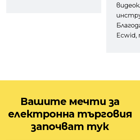
видеок
инстру
Благод
Ecwid, 
Вашите мечти за
електронна търговия
започват тук