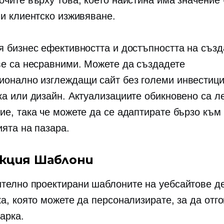
очите върху това, което наистина има значение 
 и клиентско изживяване.
я бизнес ефективността и достъпността на създ
ве са несравними. Можете да създадете
ионално изглеждащи
сайт без големи инвестици
ка или дизайн. Актуализациите обикновено са л
ие, така че можете да се адаптирате бързо към
ията на пазара.
кция
Шаблони
телно проектирани
шаблоните на уебсайтове д
а, която можете да персонализирате, за да отг
арка.