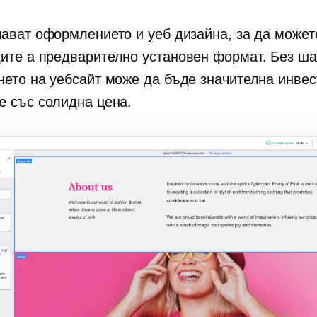
чават оформлението и уеб дизайна, за да может
дите a
предварително установен
формат. Без ша
нето на уебсайт може да бъде значителна инве
е със солидна цена.