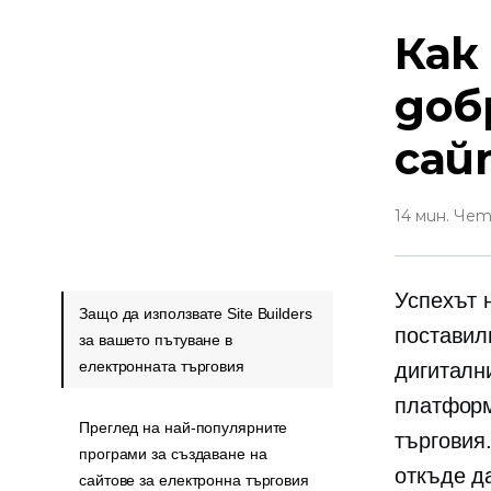
Как
доб
сай
14 мин. Че
Успехът 
Защо да използвате Site Builders
поставили
за вашето пътуване в
електронната търговия
дигиталн
платформ
Преглед на най-популярните
търговия
програми за създаване на
откъде д
сайтове за електронна търговия