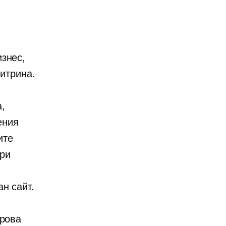
знес,
витрина.
,
ения
ите
при
н сайт.
фрова