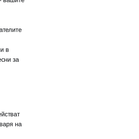
- вашите
ателите
и в
есни за
ействат
оваря на