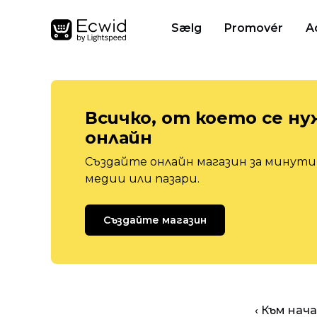
Sælg
Promovér
A
Всичко, от което се ну
онлайн
Създайте онлайн магазин за минути,
медии или пазари.
Създайте магазин
‹ Към нач