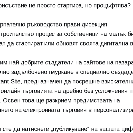
рисъствие не просто стартира, но процъфтява?
ерпателно ръководство прави дисекция
строителство
процес за собственици на малък би
ат да стартират или обновят своята дигитална 
им най-добрите създатели на сайтове на пазара
лно задълбочено гмуркане в специално създад
tant Site, предназначен да посрещне взискателн
 онлайн търговията на дребно без усложнения 
. Освен това ще разкрием предимствата на
ането на електронната търговия в персонализира
и сте да натиснете „публикуване“ на вашата ци