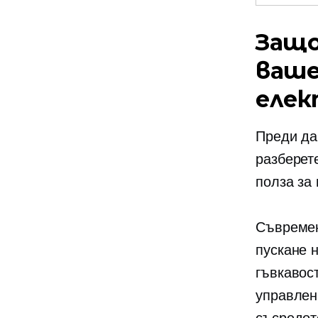
Защо 
ваше
елек
Преди да
разберет
полза за
Съвремен
пускане 
гъвкавост
управлен