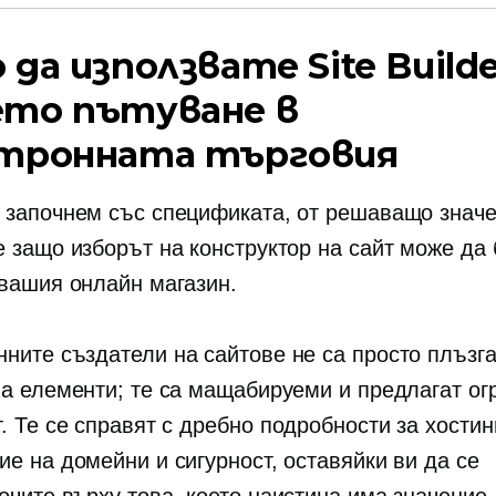
да използвате Site Builde
то пътуване в
тронната търговия
 започнем със спецификата, от решаващо значе
е защо изборът на конструктор на сайт може да 
 вашия онлайн магазин.
ните създатели на сайтове не са просто плъзга
на елементи; те са мащабируеми и предлагат ог
. Те се справят с
дребно
подробности за хостинг
ие на домейни и сигурност, оставяйки ви да се