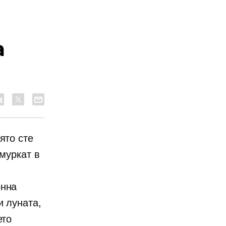
а
ято сте
гмуркат в
онна
и луната,
ето