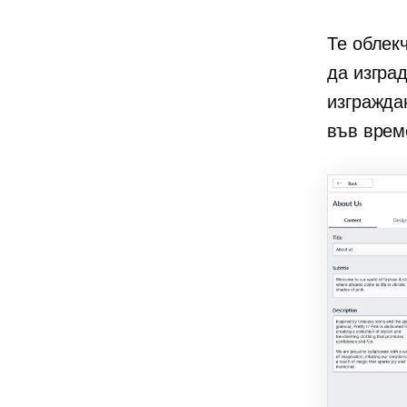
Те облек
да изгра
изгражда
във врем