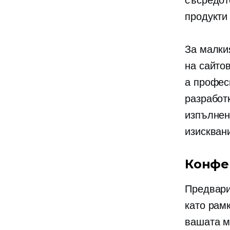
съсредот
продукти
За малки
на сайто
a
профес
разработ
изпълнен
изискван
Конфе
Предвари
като рамк
вашата м