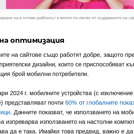
иране на a
готови
шаблонът е много по-лесен от създаването на сай
на оптимизация
ите на сайтове също работят добре, защото пр
приятелски
дизайни, които се приспособяват къ
щия брой мобилни потребители.
ари 2024 г. мобилните устройства (с изключение
е) представляват почти
60% от глобалните пока
ници
. Данните показват, че използването на моб
ва изпреварва използването на настолни компю
ва да е така. Имайки това предвид, важно е да