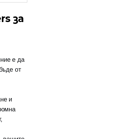
rs за
ние е да
бъде от
не и
ромна
,