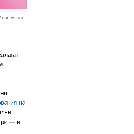
т от нулата
едлагат
м
 на
звания на
илни
три — и