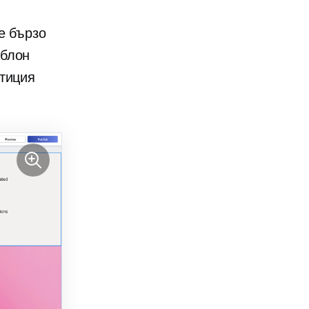
е бързо
блон
стиция