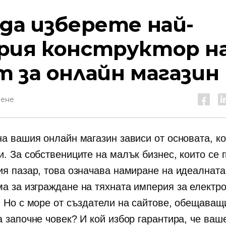
 да изберете най-
рия конструктор н
т за онлайн магазин
тене
на вашия онлайн магазин зависи от основата, ко
. За собствениците на малък бизнес, които се 
ия пазар, това означава намиране на идеалната
а за изграждане на тяхната империя за електр
. Но с море от създатели на сайтове, обещаващ
а започне човек? И кой избор гарантира, че ваш