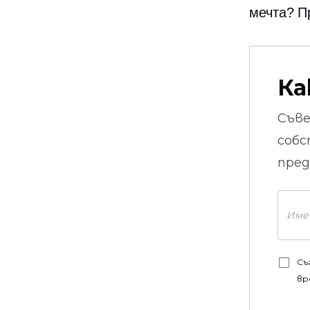
мечта? П
Ка
Съв
собс
пред
Съ
вр