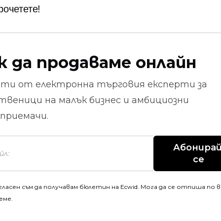
рочетете!
к да продаваме онлайн
ети от
електронна търговия
експерти за
твеници на малък бизнес и амбициозни
приемачи.
Абонирай
се
гласен съм да получавам бюлетин на Ecwid. Мога да се отпиша по 
еме.