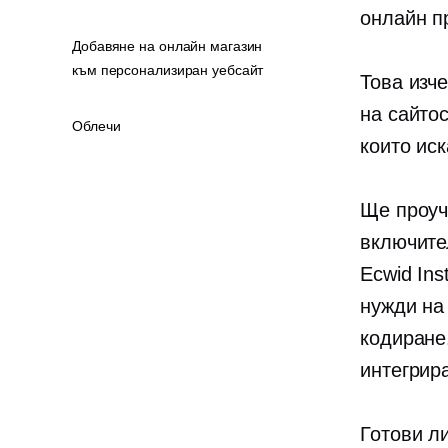
онлайн п
Добавяне на онлайн магазин
към персонализиран уебсайт
Това изч
на
сайто
Облечи
които иск
Ще проуч
включите
Ecwid Ins
нужди на
кодиране
интегрир
Готови л