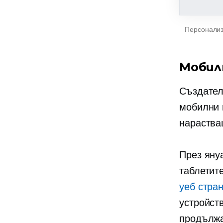
Персонализ
Мобил
Създател
мобилни 
нараства
През яну
таблетит
уеб стра
устройст
продължа