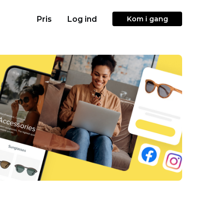
Pris
Log ind
Kom i gang