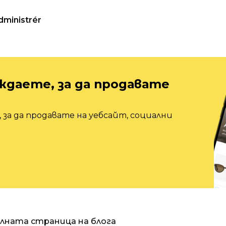
dministrér
ждаете, за да продавате
 за да продавате на уебсайт, социални
алната страница на блога