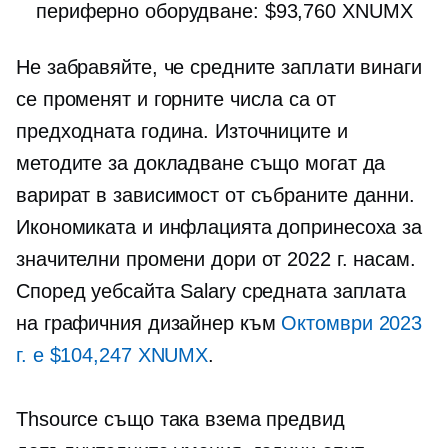
периферно оборудване: $93,760 XNUMX
Не забравяйте, че средните заплати винаги
се променят и горните числа са от
предходната година. Източниците и
методите за докладване също могат да
варират в зависимост от събраните данни.
Икономиката и инфлацията допринесоха за
значителни промени дори от 2022 г. насам.
Според уебсайта Salary средната заплата
на графичния дизайнер към
Октомври 2023
г. е $104,247 XNUMX
.
Thsource също така взема предвид