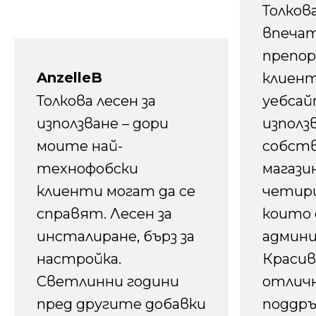
Толков
впечат
препор
AnzelleB
клиен
Толкова лесен за
уебсайт
използване – дори
използ
моите най-
собств
технофобски
магазин
клиенти могат да се
четири
справят. Лесен за
които 
инсталиране, бърз за
админ
настройка.
Красив
Светлинни години
отличн
пред другите добавки
поддръ