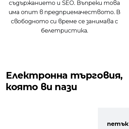
съдържанието и SEO. Въпреки това
има опит в предприемачеството. В
свободното си време се занимава с
белетристика.
Електронна търговия,
която ви пази
петък