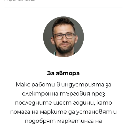
За автора
Макс работи в индустрията за
електронна търговия през
последните шест години, като
помага на марките да установят и
подобрят маркетинга на