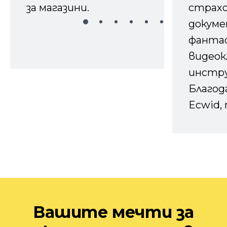
за магазини.
страх
докуме
фанта
видеок
инстру
Благод
Ecwid, 
Вашите мечти за