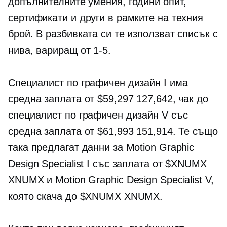
допълнителните умения, години опит,
сертификати и други в рамките на техния
брой. В разбивката си те използват списък с
нива, вариращ от
1-5.
Специалист по графичен дизайн I има
средна заплата от $59,297 127,642, чак до
специалист по графичен дизайн V със
средна заплата от $61,993 151,914. Те също
така предлагат данни за Motion Graphic
Design Specialist I със заплата от $XNUMX
XNUMX и Motion Graphic Design Specialist V,
която скача до $XNUMX XNUMX.