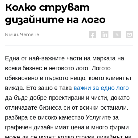
Колко струват
дизайните на лого
8 мин. Четене
Една от най-важните части на марката на
всеки бизнес е неговото лого. Логото
обикновено е първото нещо, което клиентът
вижда. Ето защо е така
важни за едно лого
да бъде
добре проектирани
и чисти, докато
отличавате бизнеса си от всички останали.
разбира се
високо качество
Услугите за
графичен дизайн имат цена и много фирми
може да се чудят: колко струва дизайнът на