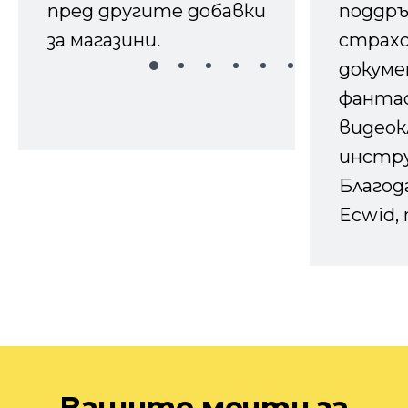
пред другите добавки
поддръ
за магазини.
страх
докуме
фанта
видеок
инстру
Благод
Ecwid, 
Вашите мечти за