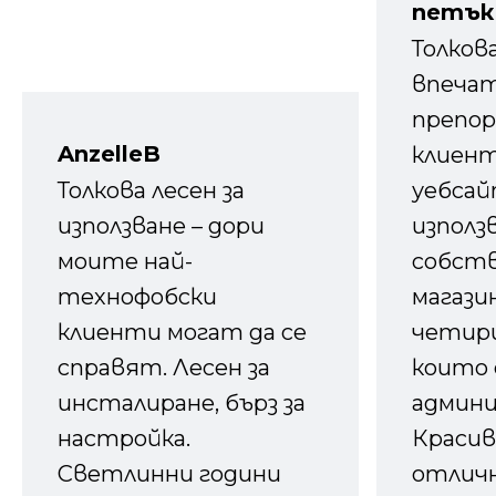
петък
Толков
впечат
препор
AnzelleB
клиен
Толкова лесен за
уебсайт
използване – дори
използ
моите най-
собств
технофобски
магазин
клиенти могат да се
четири
справят. Лесен за
които 
инсталиране, бърз за
админ
настройка.
Красив
Светлинни години
отличн