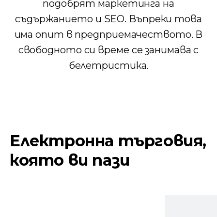
подобрят маркетинга на
съдържанието и SEO. Въпреки това
има опит в предприемачеството. В
свободното си време се занимава с
белетристика.
Електронна търговия,
която ви пази