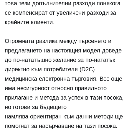
това тези допълнителни разходи понякога
се компенсират от увеличени разходи за
крайните клиенти.
Огромната разлика между търсенето и
предлагането на настоящия модел доведе
до по-нататъшно желание за по-нататък
директно към потребителя
(D2C)
медицинска електронна търговия. Все още
има несигурност относно правилното
прилагане и метода за успех в тази посока,
но
готови за бъдещето
намлява
ориентиран към данни
методи ще
помогнат за насърчаване на тази посока.