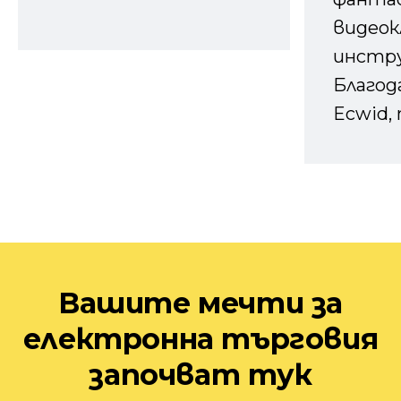
видеок
инстру
Благод
Ecwid, 
Вашите мечти за
електронна търговия
започват тук