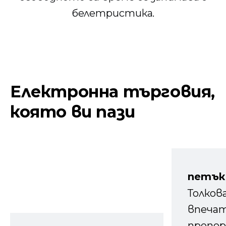
белетристика.
Електронна търговия,
която ви пази
петък
Толков
впечат
препор