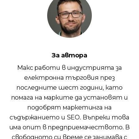
За автора
Макс работи в индустрията за
електронна търговия през
последните шест години, като
помага на марките да установят и
подобрят маркетинга на
съдържанието и SEO. Въпреки това
има опит в предприемачеството. В
свободното си време се занимава с