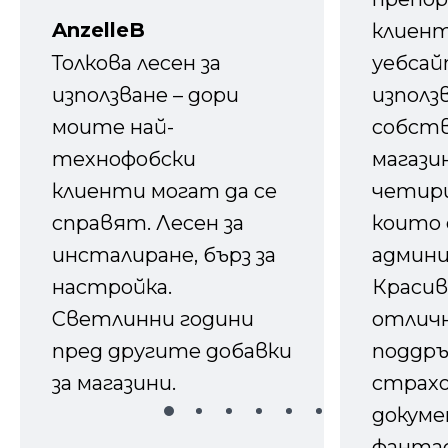
AnzelleB
клиен
Толкова лесен за
уебсайт
използване – дори
използ
моите най-
собств
технофобски
магазин
клиенти могат да се
четири
справят. Лесен за
които 
инсталиране, бърз за
админ
настройка.
Красив
Светлинни години
отличн
пред другите добавки
поддръ
за магазини.
страх
докуме
фанта