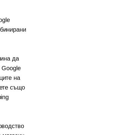
ogle
бинирани
чина да
 Google
ците на
жете също
ing
ководство