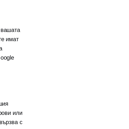
 вашата
те имат
а
oogle
шия
рови или
вързва с