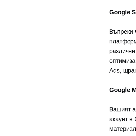
Google S
Въпреки 
платформ
различни
оптимиза
Ads, щра
Google M
Вашият а
акаунт в
материал