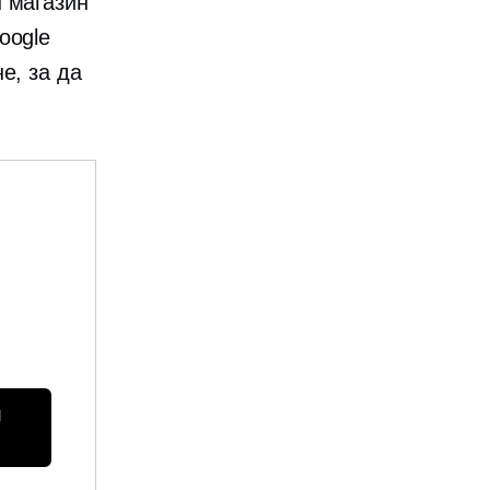
н магазин
oogle
е, за да
 