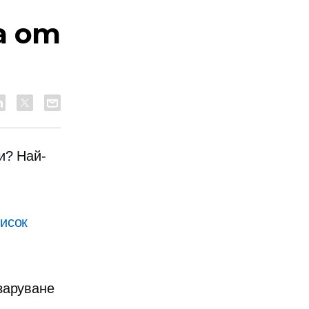
а от
и? Най-
исок
заруване