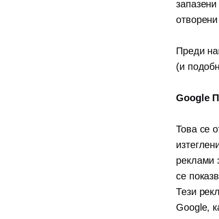
запазени
отворени 
Преди на
(и подоб
Google 
Това се о
изтеглен
реклами 
се показв
Тези рек
Google, к