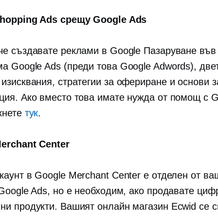
hopping Ads срещу Google Ads
че създавате реклами в Google Пазаруване във
а Google Ads (преди това Google Adwords), две
 изисквания, стратегии за офериране и основи з
ция. Ако вместо това имате нужда от помощ с G
кнете
тук
.
erchant Center
каунт в Google Merchant Center е отделен от ва
 Google Ads, но е необходим, ако продавате циф
ни продукти. Вашият онлайн магазин Ecwid се с