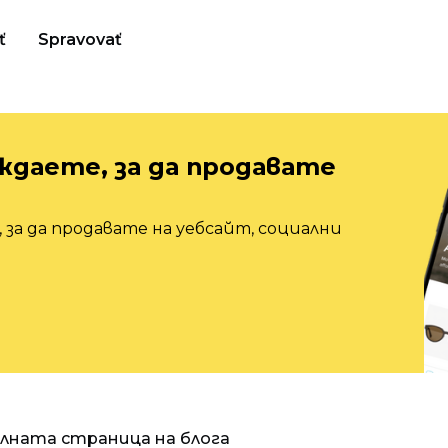
ť
Spravovať
ждаете, за да продавате
 за да продавате на уебсайт, социални
алната страница на блога