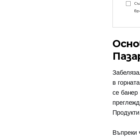
Съ
вр
Осно
Паза
Забелязал
в горнат
се банер
преглежд
Продукти
Въпреки 