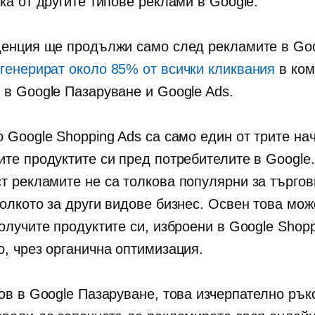
ка от другите типове реклами в Google.
денция ще продължи само след рекламите в Go
g
генерират около 85% от всички кликвания
в ком
 в Google Пазаруване и Google Ads.
о Google Shopping Ads са само един от трите на
ите продуктите си пред потребителите в Google.
ст
рекламите не са толкова популярни за търгов
колкото за други видове бизнес. Освен това мо
олучите продуктите си, изброени в Google Shopp
о, чрез органична оптимизация.
нов в Google Пазаруване, това изчерпателно ръ