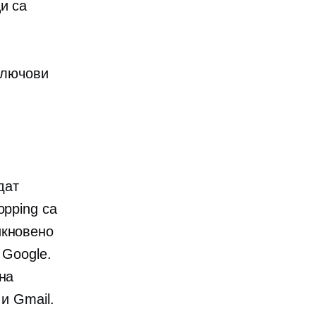
и са
ключови
дат
opping са
икновено
 Google.
на
и Gmail.