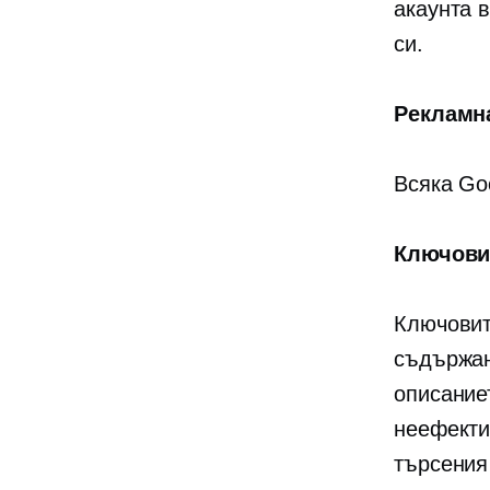
акаунта 
си.
Рекламн
Всяка Go
Ключови
Ключовит
съдържан
описание
неефекти
търсения