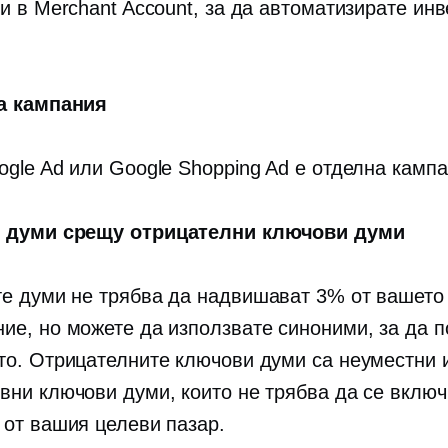
ви в Merchant Account, за да автоматизирате ин
а кампания
ogle Ad или Google Shopping Ad е отделна кампа
 думи срещу отрицателни ключови думи
е думи не трябва да надвишават 3% от вашето
ие, но можете да използвате синоними, за да 
то. Отрицателните ключови думи са неуместни 
вни ключови думи, които не трябва да се включ
 от вашия целеви пазар.