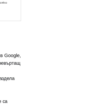
всяко
в Google,
превъртащ
раздела
е са