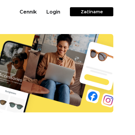
Cenník
Login
Začíname