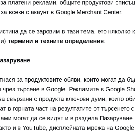
 за платени реклами, общите продуктови списъц
за всеки с акаунт в Google Merchant Center.
истина да се заровим в тази тема, ето няколко 
ни)
термини и техните определения
:
Пазаруване
тнася за продуктовите обяви, които могат да бъ
и чрез търсене в Google. Рекламите в Google Sh
за
свързани с продукта
ключови думи, които об
ат в горната част на резултатите от търсенето с
лами могат да се видят и в раздела Пазаруване 
акто и в YouTube, дисплейната мрежа на Google 