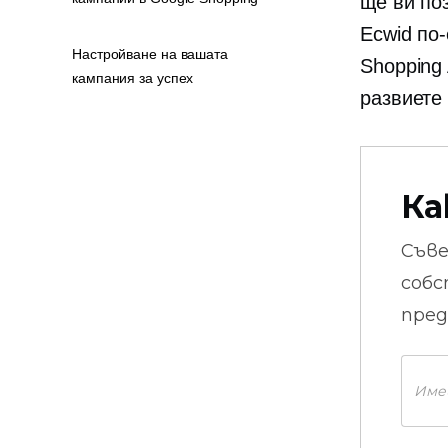
ще ви по
Ecwid по
Настройване на вашата
Shopping
кампания за успех
развиете
Ка
Съв
собс
пред