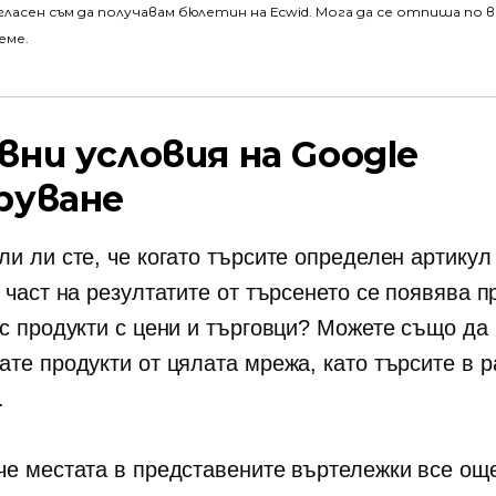
гласен съм да получавам бюлетин на Ecwid. Мога да се отпиша по 
еме.
вни условия на Google
руване
и ли сте, че когато търсите определен артикул 
а част на резултатите от търсенето се появява 
 с продукти с цени и търговци? Можете също да
ате продукти от цялата мрежа, като търсите в 
.
че местата в представените въртележки все ощ