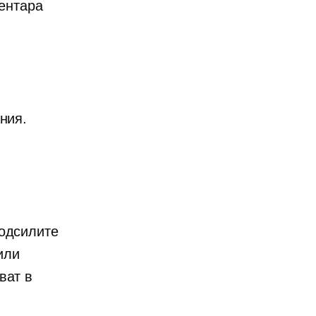
вентара
ния.
подсилите
или
ват в