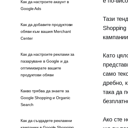
е по-висо
Как да настроите акаунт в
Google Ads
Тази тен
Как да добавите продуктови
Shoppin
обяви към вашия Merchant
кампании
Center
Как да настроите реклами за
Като цял
пазаруване в Google и да
представ
оптимизирате вашите
само тек
продуктови обяви
дребно, 
Какво трябва да знаете за
така да п
Google Shopping и Organic
безплатн
Search
Ако сте 
Как да създадете рекламни
кампании в Google Shopping