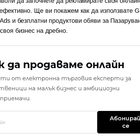
зволи да започнете да рекламирате своя онлай
-ефективно. Ще ви покажем как да използвате G
 Ads и безплатни продуктови обяви за Пазаруван
 своя бизнес на дребно.
к да продаваме онлайн
ети от
електронна търговия
експерти за
твеници на малък бизнес и амбициозни
приемачи.
Абонирай
се