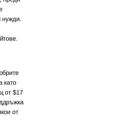
е
и нужди.
йтове.
обрите
а като
щ от $17
оддръжка
якои от