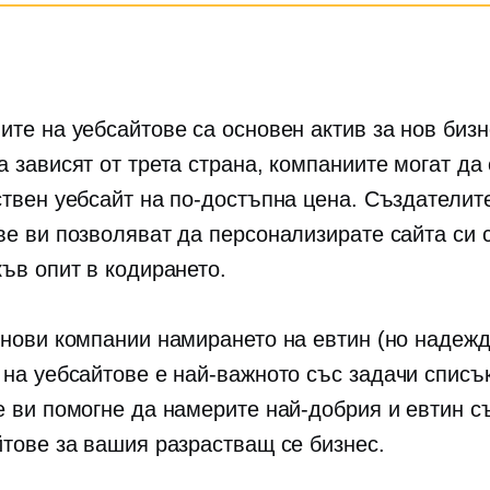
ите на уебсайтове са основен актив за нов бизн
а зависят от трета страна, компаниите могат да
ствен уебсайт на по-достъпна цена. Създателит
ве ви позволяват да персонализирате сайта си 
къв опит в кодирането.
 нови компании намирането на евтин (но надежд
 на уебсайтове е най-важното
със задачи
списък
е ви помогне да намерите най-добрия и евтин с
йтове за вашия разрастващ се бизнес.