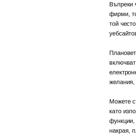
Въпреки 
фирми, т
той чест
уебсайто
Плановет
включват
електрон
желания,
Можете с
като изп
функции,
накрая, 