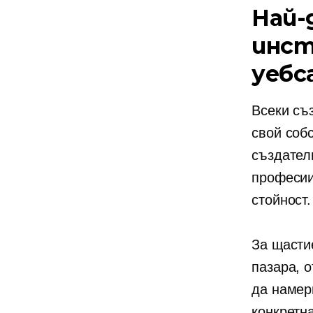
Най-
инст
уебс
Всеки съ
свой соб
създател
професии
стойност.
За щаст
пазара, 
да намер
конкретн