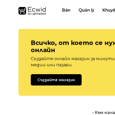
Bán
Quản lý
Khuyế
Всичко, от което се ну
онлайн
Създайте онлайн магазин за минути,
медии или пазари.
Създайте магазин
‹ Към нач