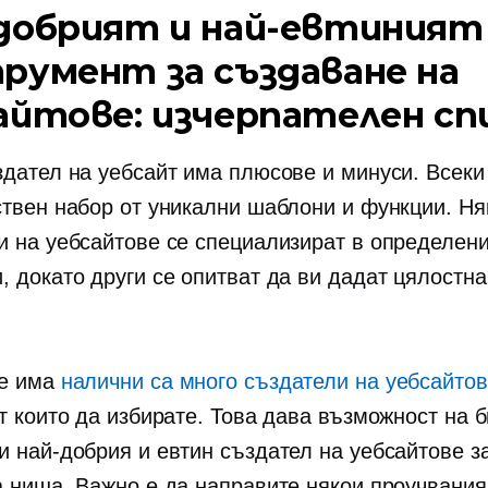
добрият и най-евтиният
румент за създаване на
айтове: изчерпателен сп
здател на уебсайт има плюсове и минуси. Всеки
ствен набор от уникални шаблони и функции. Ня
и на уебсайтове се специализират в определен
, докато други се опитват да ви дадат цялостна
ие има
налични са много създатели на уебсайто
от които да избирате. Това дава възможност на 
и най-добрия и евтин създател на уебсайтове з
а ниша. Важно е да направите някои проучвания