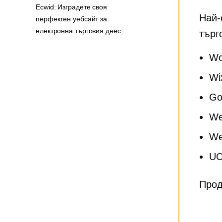
Ecwid: Изградете своя
Най-
перфектен уебсайт за
електронна търговия днес
търг
Wo
Wi
Go
We
We
UC
Прод