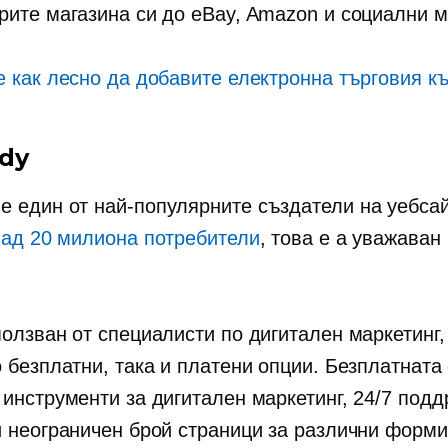
рите магазина си до eBay, Amazon и социални м
е как лесно да добавите електронна търговия к
dy
е един от най-популярните създатели на уебса
над 20 милиона потребители
, това е a
уважаван
ползван от специалисти по дигитален маркетинг
о безплатни, така и платени опции. Безплатната
 инструменти за дигитален маркетинг, 24/7 под
и неограничен брой страници за различни форми