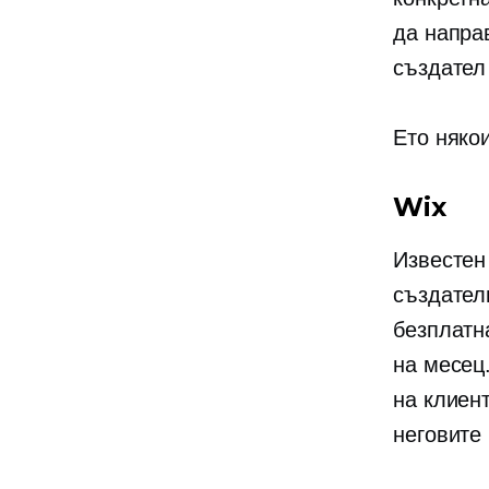
да напра
създател 
Ето няко
Wix
Известен
създател
безплатн
на месец
на клиен
неговите 