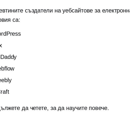
евтините създатели на уебсайтове за електронн
овия са:
rdPress
x
Daddy
bflow
ebly
raft
ължете да четете, за да научите повече.