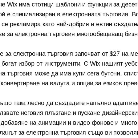
че Wix има стотици шаблони и функции за десет
ой е специализиран в електронната търговия. 
о се рекламира като най-добрия и евтин създате
ве за електронна търговия
многообещаващ
бизн
е за електронна търговия започват от $27 на ме
 богат избор от инструменти. С Wix нашият уебс
на търговия може да има
купи сега
бутони, спис
 конвертиране на валута и опции за езиков прев
ъщо така лесно да създадете напълно адаптиве
олзвате неговия
плъзгане и пускане
дизайнерски
 добавяне на анимации и видео фонове и много 
планът за електронна търговия също ви позволя