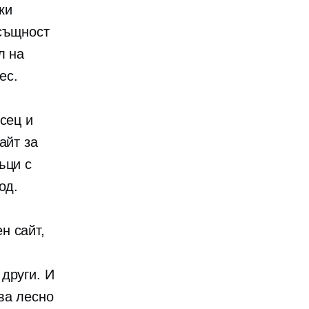
ки
Всъщност
л на
ес.
сец и
айт за
ъци с
од.
н сайт,
други. И
ва лесно