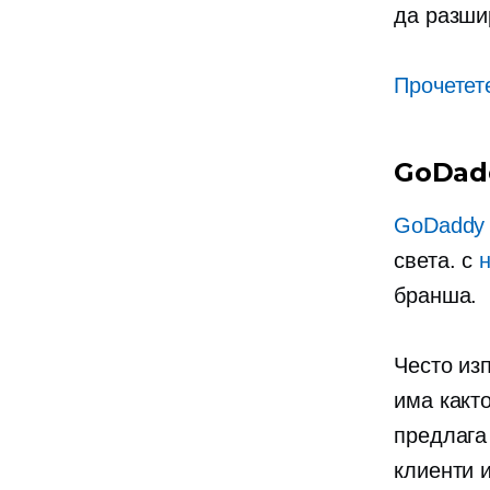
да разши
Прочетет
GoDad
GoDaddy
света. с
бранша.
Често из
има какт
предлага
клиенти 