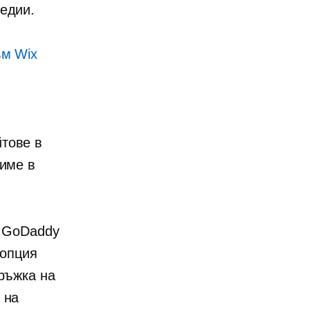
едии.
ъм Wix
йтове в
име в
, GoDaddy
 опция
дръжка на
 на