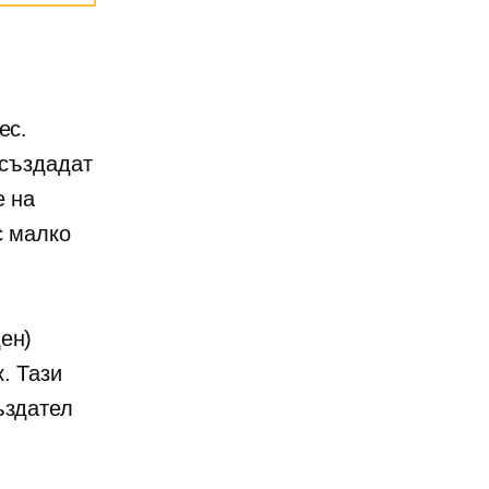
ес.
 създадат
е на
с малко
ен)
. Тази
ъздател