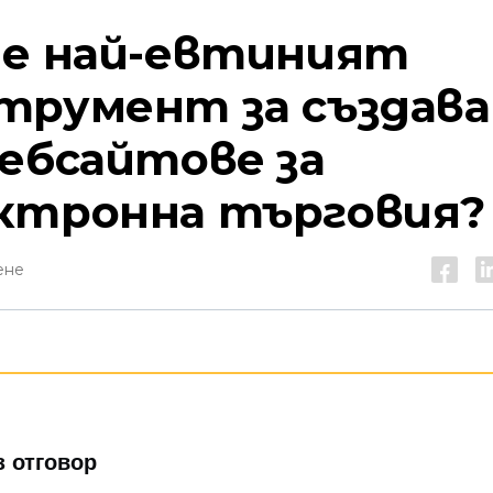
 е най-евтиният
трумент за създава
уебсайтове за
ктронна търговия?
ене
 отговор