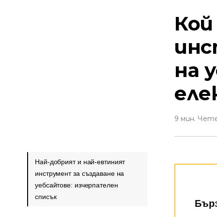
Кой
инс
на 
еле
9 мин. Чет
Най-добрият и най-евтиният
инструмент за създаване на
уебсайтове: изчерпателен
списък
Бърз