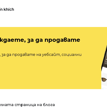
n khích
ждаете, за да продавате
 за да продавате на уебсайт, социални
алната страница на блога