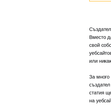
Създател
Вместо д
свой соб
уебсайто
или ника
За много
създател
статия щ
на уебса