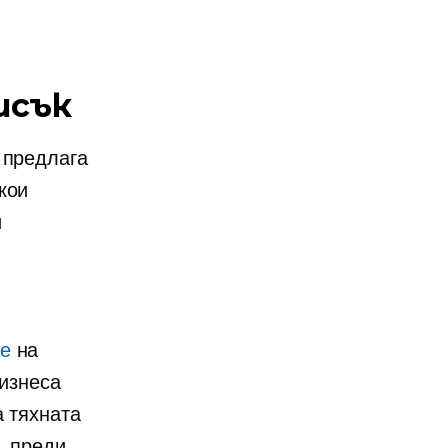
исък
 предлага
кои
и
ве
на
бизнеса
а тяхната
, преди