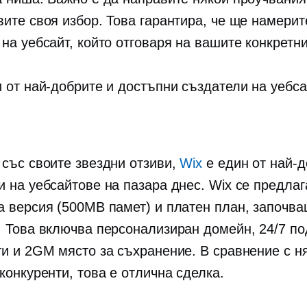
вите своя избор. Това гарантира, че ще намерит
на уебсайт, който отговаря на вашите конкретн
и от най-добрите и достъпни създатели на уебса
 със своите звездни отзиви,
Wix
е един от най-д
и на уебсайтове на пазара днес. Wix се предлаг
а версия (500MB памет) и платен план, започва
. Това включва персонализиран домейн, 24/7 п
ти и 2GM място за съхранение. В сравнение с н
конкуренти, това е отлична сделка.