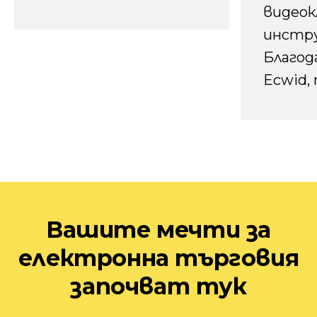
видеок
инстру
Благод
Ecwid, 
Вашите мечти за
електронна търговия
започват тук