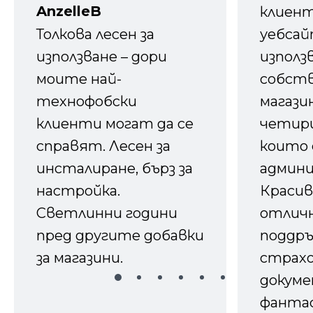
AnzelleB
клиен
Толкова лесен за
уебсайт
използване – дори
използ
моите най-
собств
технофобски
магазин
клиенти могат да се
четири
справят. Лесен за
които 
инсталиране, бърз за
админ
настройка.
Красив
Светлинни години
отличн
пред другите добавки
поддръ
за магазини.
страх
докуме
фанта