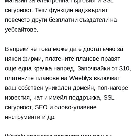
магазин за електронна търговия и SSL
сигурност. Тези функции надхвърлят
повечето други безплатни създатели на
уебсайтове.
Въпреки че това може да е достатъчно за
някои фирми, платените планове правят
още една крачка напред. Започвайки от $10,
платените планове на Weeblys включват
ваш собствен уникален домейн,
поп-нагоре
известия, чат и имейл поддръжка, SSL
сигурност, SEO и
олово-улавяне
инструменти и др.