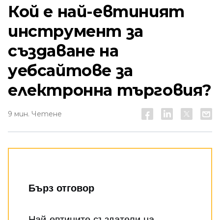
Кой е най-евтиният
инструмент за
създаване на
уебсайтове за
електронна търговия?
9 мин. Четене
Бърз отговор
Най-евтините създатели на