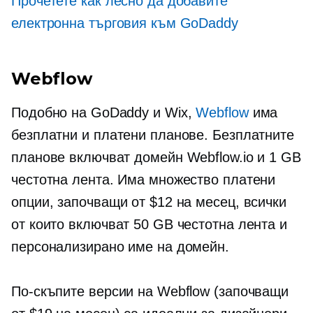
Прочетете как лесно да добавите
електронна търговия към GoDaddy
Webflow
Подобно на GoDaddy и Wix,
Webflow
има
безплатни и платени планове. Безплатните
планове включват домейн Webflow.io и 1 GB
честотна лента. Има множество платени
опции, започващи от $12 на месец, всички
от които включват 50 GB честотна лента и
персонализирано име на домейн.
По-скъпите версии на Webflow (започващи