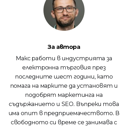
За автора
Макс работи в индустрията за
електронна търговия през
последните шест години, като
помага на марките да установят и
подобрят маркетинга на
съдържанието и SEO. Въпреки това
има опит в предприемачеството. В
свободното си време се занимава с