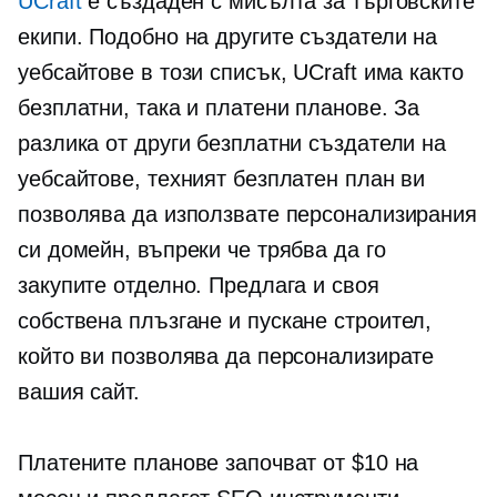
UCraft
е създаден с мисълта за търговските
екипи. Подобно на другите създатели на
уебсайтове в този списък, UCraft има както
безплатни, така и платени планове. За
разлика от други безплатни създатели на
уебсайтове, техният безплатен план ви
позволява да използвате персонализирания
си домейн, въпреки че трябва да го
закупите отделно. Предлага и своя
собствена
плъзгане и пускане
строител,
който ви позволява да персонализирате
вашия сайт.
Платените планове започват от $10 на