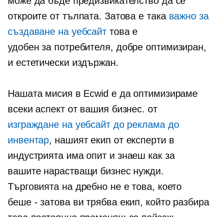
може да бъде предизвикателство да се
откроите от тълпата. Затова е така
важно за
създаване на уебсайт
това е
удобен за потребителя,
добре оптимизиран,
и естетически издържан.
Нашата мисия в Ecwid е да оптимизираме
всеки аспект от вашия бизнес. от
изграждане на уебсайт до реклама до
инвентар
, нашият екип от експерти в
индустрията има опит и
знаеш как
за
вашите нарастващи бизнес нужди.
Търговията на дребно не е това, което
беше
-
затова ви трябва екип, който разбира