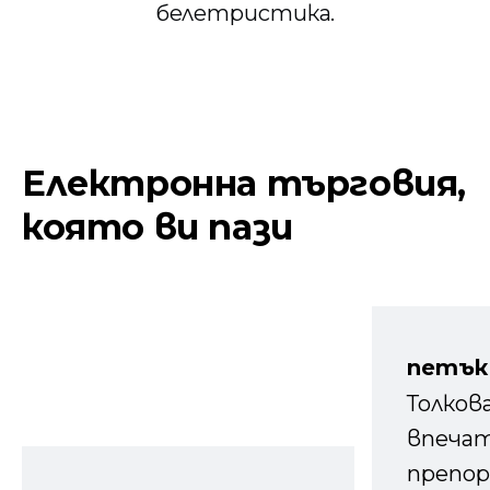
белетристика.
Електронна търговия,
която ви пази
петък
Толков
впечат
препор