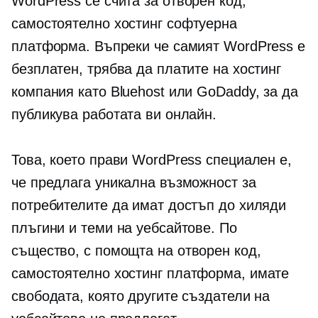
WordPress се счита за
отворен код,
самостоятелно хостинг
софтуерна
платформа. Въпреки че самият WordPress е
безплатен, трябва да платите на хостинг
компания като Bluehost или GoDaddy, за да
публикува работата ви онлайн.
Това, което прави WordPress специален е,
че предлага уникална възможност за
потребителите да имат достъп до хиляди
плъгини и теми на уебсайтове. По
същество, с помощта на
отворен код,
самостоятелно хостинг
платформа, имате
свободата, която другите създатели на