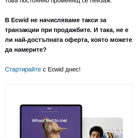
това
постоянно променящ се
пейзаж.
В Ecwid не начисляваме такси за
транзакции при продажбите. И така, не е
ли най-достъпната оферта, която можете
да намерите?
Стартирайте
с Ecwid днес!