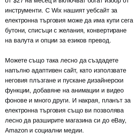
от $27 на месец и включват богат избор от
инструменти. С Wix нашият уебсайт за
електронна търговия може да има
купи сега
бутони, списъци с желания, конвертиране
на валута и опции за езиков превод.
Можете също така лесно да създадете
напълно адаптивен сайт, като използвате
неговия
плъзгане и пускане
дизайнерски
функции, добавяне на анимации и видео
фонове и много други. И накрая, планът за
електронна търговия също ви позволява
лесно да разширите магазина си до eBay,
Amazon и социални медии.