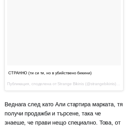
СТРАННО (ти си ти, но в убийствено бикини)
Публикация, споделена от Strange Bikinis (@strangebikinis) на
7 
Веднага след като Али стартира марката, тя
получи продажби и търсене, така че
знаеше, че прави нещо специално. Това, от