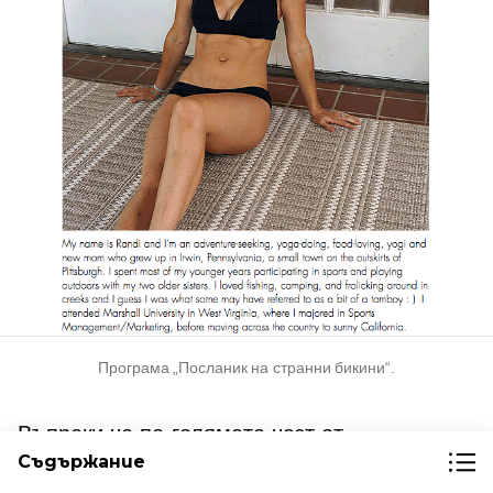
Програма „Посланик на странни бикини“.
Въпреки че по-голямата част от
Съдържание
фотографията е направена от Jocelyn Little