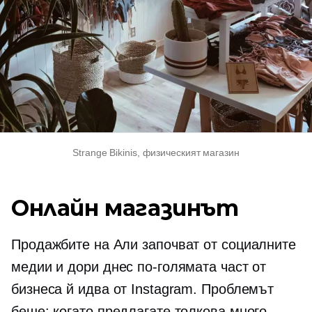
Strange Bikinis, физическият магазин
Онлайн магазинът
Продажбите на Али започват от социалните
медии и дори днес по-голямата част от
бизнеса й идва от Instagram. Проблемът
беше: когато предлагате толкова много