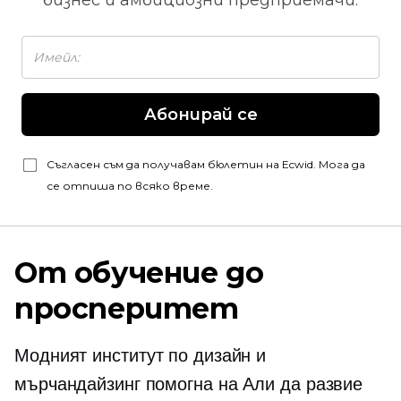
бизнес и амбициозни предприемачи.
Абонирай се
Съгласен съм да получавам бюлетин на Ecwid. Мога да
се отпиша по всяко време.
От обучение до
просперитет
Модният институт по дизайн и
мърчандайзинг помогна на Али да развие