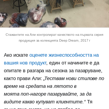
Стажантите на Али контролират качеството на първата серия
продукция за колекцията Deep Dream, 2017 г
Ако искате
оценете жизнеспособността на
вашия нов продукт
, един от начините е да
опитате в разгара на сезона за пазаруване,
както прави Али:
„Тествам нови стилове по
време на
средата на лятото
в
моята
поп-нагоре
пазарувайте, за да
видите какво купуват клиентите.“
Тя