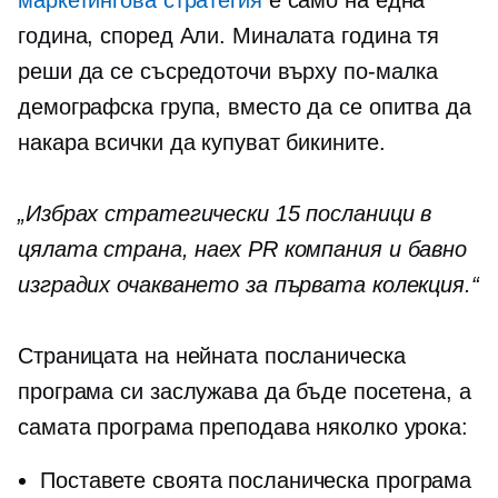
година, според Али. Миналата година тя
реши да се съсредоточи върху по-малка
демографска група, вместо да се опитва да
накара всички да купуват бикините.
„Избрах стратегически 15 посланици в
цялата страна, наех PR компания и бавно
изградих очакването за първата колекция.“
Страницата на нейната посланическа
програма си заслужава да бъде посетена, а
самата програма преподава няколко урока:
Поставете своята посланическа програма