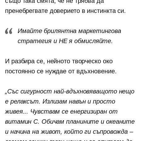
също така смята, че не трябва да
пренебрегвате доверието в инстинкта си.
Имайте брилянтна маркетингова
стратегия и НЕ я обмисляйте.
И разбира се, нейното творческо око
постоянно се нуждае от вдъхновение.
„Със сигурност най-вдъхновяващото нещо
е релаксът. Излизам навън и просто
живея... Чувствам се енергизиран от
витамин С. Обичам планините и океаните
и начина на живот, който ги съпровожда –