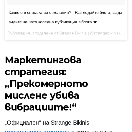
Какво е в списъка ви с желания? | Разгледайте блога, за да
видите нашата коледна публикация в блога 💋
Публикация, споделена от Strange Bikinis (@strangebikinis) на
19
Маркетингова
стратегия:
„Прекомерното
мислене убива
вибрациите!“
„Официален“ на Strange Bikinis
маркетингова стратегия
е само на една