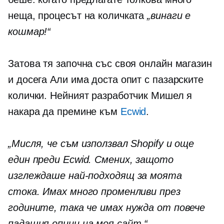
неща, процесът на количката
„винаги е
кошмар!“
Затова тя започна със своя онлайн магазин
и досега Али има доста опит с пазарските
колички. Нейният разработчик Мишел я
накара да премине към
Ecwid
.
„Мисля, че съм използвал Shopify и още
един преди Ecwid. Смених, защото
изглеждаше най-подходящ за моята
стока. Имах много променливи през
годините, така че имах нужда от повече
падащия
опции на моя сайт.“