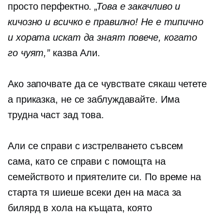
просто перфектно.
„Това е закачливо и
кичозно и всичко е правилно! Не е типично
и хората искат да знаят повече, когато
го чуят,”
казва Али.
Ако започвате да се чувствате сякаш четете
a
приказка,
не се заблуждавайте. Има
трудна част зад това.
Али се справи с изстрелването съвсем
сама, като се справи с помощта на
семейството и приятелите си. По време на
старта тя шиеше всеки ден на маса за
билярд в хола на къщата, която