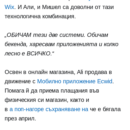
Wix
. И Али, и Мишел са доволни от тази
технологична комбинация.
„ОБИЧАМ тези две системи. Обичам
бекенда, харесвам приложенията и колко
лесно е ВСИЧКО.“
Освен в онлайн магазина, Ali продава в
движение с
Мобилно приложение Ecwid
.
Помага й да приема плащания във
физическия си магазин, както и
в
a
поп-нагоре
съхраняване на
че е бягала
през април.