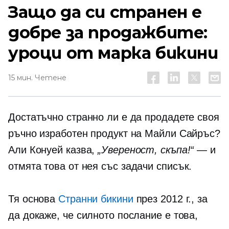
Защо да си странен е
добре за продажбите:
уроци от марка бикини
15 мин. Четене
Достатъчно странно ли е да продадете своя
ръчно изработен продукт на Майли Сайръс?
Али Конуей казва,
„Увереност, скъпа!“
— и
отмята това от нея
със задачи
списък.
Тя основа
Странни бикини
през 2012 г., за
да докаже, че силното послание е това,