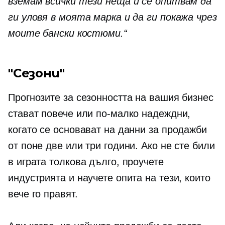
вземам всички тези неща и се опитвам да
ги уловя в моята марка и да ги покажа чрез
моите бански костюми.“
"Сезони"
Прогнозите за сезонността на вашия бизнес
стават повече или по-малко надеждни,
когато се основават на данни за продажби
от поне две или три години. Ако не сте били
в играта толкова дълго, проучете
индустрията и научете опита на тези, които
вече го правят.