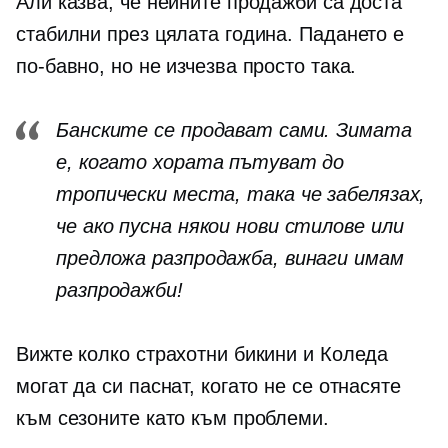
Али казва, че нейните продажби са доста
стабилни през цялата година. Падането е
по-бавно, но не изчезва просто така.
Банските се продават сами. Зимата
е, когато хората пътуват до
тропически места, така че забелязах,
че ако пусна някои нови стилове или
предложа разпродажба, винаги имам
разпродажби!
Вижте колко страхотни бикини и Коледа
могат да си паснат, когато не се отнасяте
към сезоните като към проблеми.