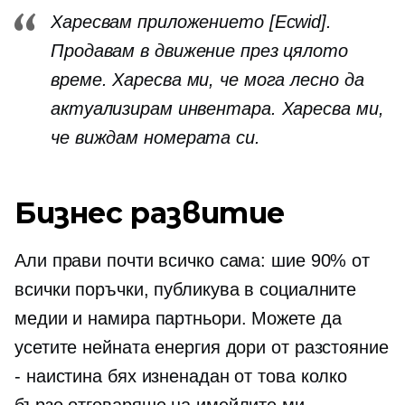
Харесвам приложението [Ecwid].
Продавам в движение през цялото
време. Харесва ми, че мога лесно да
актуализирам инвентара. Харесва ми,
че виждам номерата си.
Бизнес развитие
Али прави почти всичко сама: шие 90% от
всички поръчки, публикува в социалните
медии и намира партньори. Можете да
усетите нейната енергия дори от разстояние
- наистина бях изненадан от това колко
бързо отговаряше на имейлите ми.