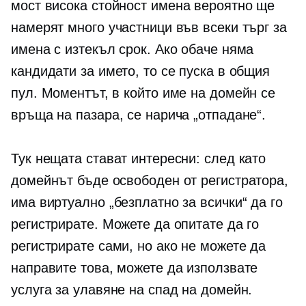
мост
висока стойност
имена вероятно ще
намерят много участници във всеки търг за
имена с изтекъл срок. Ако обаче няма
кандидати за името, то се пуска в общия
пул. Моментът, в който име на домейн се
връща на пазара, се нарича „отпадане“.
Тук нещата стават интересни: след като
домейнът бъде освободен от регистратора,
има виртуално „безплатно за всички“ да го
регистрирате. Можете да опитате да го
регистрирате сами, но ако не можете да
направите това, можете да използвате
услуга за улавяне на спад на домейн.