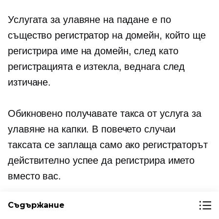
Услугата за улавяне на падане е по
същество регистратор на домейн, който ще
регистрира име на домейн, след като
регистрацията е изтекла, веднага след
изтичане.
Обикновено получавате такса от услуга за
улавяне на капки. В повечето случаи
таксата се заплаща само ако регистраторът
действително успее да регистрира името
вместо вас.
Съдържание
Някои услуги за улавяне на спад на домейн