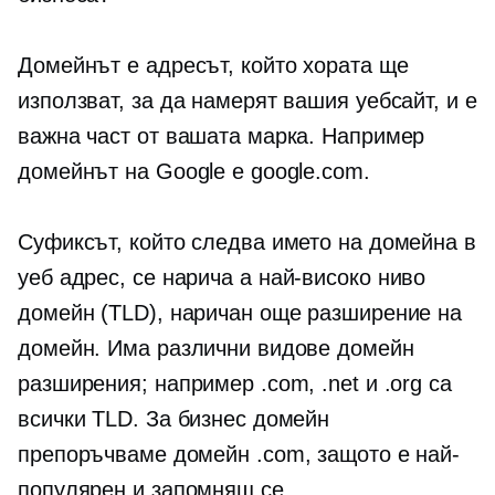
Домейнът е адресът, който хората ще
използват, за да намерят вашия уебсайт, и е
важна част от вашата марка. Например
домейнът на Google е google.com.
Суфиксът, който следва името на домейна в
уеб адрес, се нарича a
най-високо ниво
домейн (TLD), наричан още разширение на
домейн. Има различни видове домейн
разширения; например .com, .net и .org са
всички TLD. За бизнес домейн
препоръчваме домейн .com, защото е най-
популярен и запомнящ се.