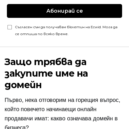
Абонирай се
Съгласен съм да получавам бюлетин на Ecwid. Мога да
се отпиша по всяко време.
Защо трябва да
закупите име на
домейн
Първо, нека отговорим на горещия въпрос,
който повечето начинаещи онлайн
продавачи имат: какво означава домейн в
бизнеса?