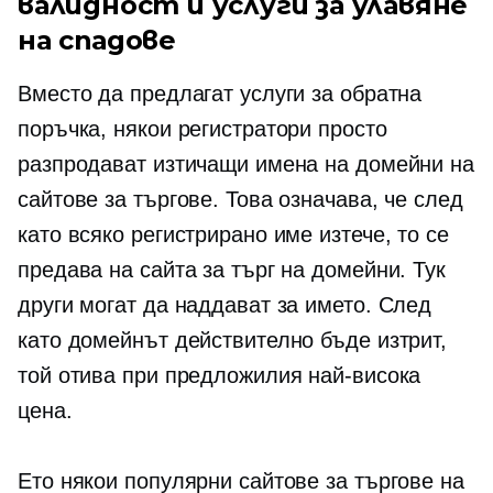
валидност и услуги за улавяне
на спадове
Вместо да предлагат услуги за обратна
поръчка, някои регистратори просто
разпродават изтичащи имена на домейни на
сайтове за търгове. Това означава, че след
като всяко регистрирано име изтече, то се
предава на сайта за търг на домейни. Тук
други могат да наддават за името. След
като домейнът действително бъде изтрит,
той отива при предложилия най-висока
цена.
Ето някои популярни сайтове за търгове на