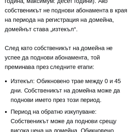
година, максимум: десет години). Ако
собственикът не поднови абонамента в края
на периода на регистрация на домейна,
домейнът става „изтекъл“.
След като собственикът на домейна не
успее да поднови абонамента, той
преминава през следните етапи:
Изтекъл: Обикновено трае между 0 и 45
дни. Собственикът на домейна може да
поднови името през този период.
Период на обратно изкупуване:
Собственикът може да поднови срещу
висока цена на домейна. Обикновено