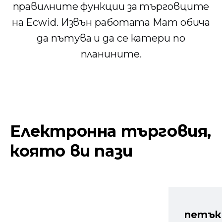
правилните функции за търговците
на Ecwid. Извън работата Мат обича
да пътува и да се катери по
планините.
Електронна търговия,
която ви пази
петък