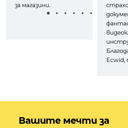
за магазини.
страх
докуме
фанта
видеок
инстру
Благод
Ecwid, 
Вашите мечти за