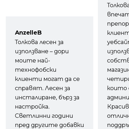
Толков
впечат
препор
AnzelleB
клиен
Толкова лесен за
уебсайт
използване – дори
използ
моите най-
собств
технофобски
магазин
клиенти могат да се
четири
справят. Лесен за
които 
инсталиране, бърз за
админ
настройка.
Красив
Светлинни години
отличн
пред другите добавки
поддръ