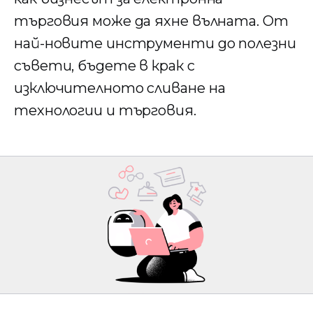
търговия може да яхне вълната. От
най-новите инструменти до полезни
съвети, бъдете в крак с
изключителното сливане на
технологии и търговия.