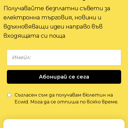
Получавайте безплатни съвети за
електронна търговия, новини и
вдъхновяващи идеи направо във
входящата си поща
Абонирай се сега
Съгласен съм да получавам бюлетин на
Ecwid. Мога да се отпиша по всяко време.