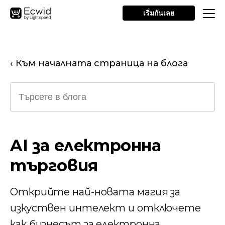
เริ่มกันเลย
‹ Към началната страница на блога
AI за електронна
търговия
Открийте най-новата магия за
изкуствен интелект и отключете
как бизнесът за електронна