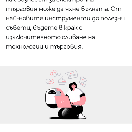
търговия може да яхне вълната. От
най-новите инструменти до полезни
съвети, бъдете в крак с
изключителното сливане на
технологии и търговия.