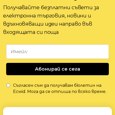
Получавайте безплатни съвети за
електронна търговия, новини и
вдъхновяващи идеи направо във
входящата си поща
Абонирай се сега
Съгласен съм да получавам бюлетин на
Ecwid. Мога да се отпиша по всяко време.