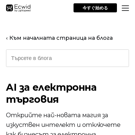
今すぐ始める
‹ Към началната страница на блога
AI за електронна
търговия
Открийте най-новата магия за
изкуствен интелект и отключете
как бизнесът за електронна