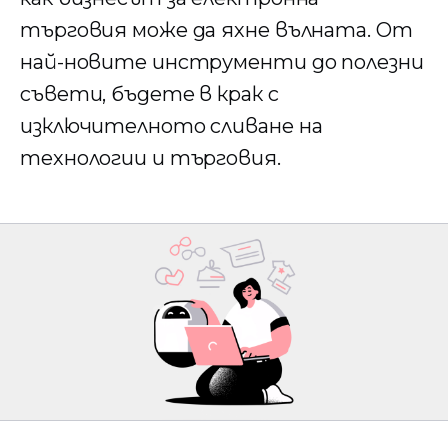
търговия може да яхне вълната. От
най-новите инструменти до полезни
съвети, бъдете в крак с
изключителното сливане на
технологии и търговия.