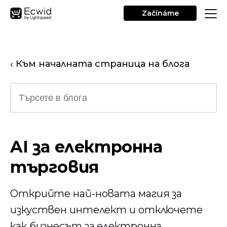
Začínáme
‹ Към началната страница на блога
AI за електронна
търговия
Открийте най-новата магия за
изкуствен интелект и отключете
как бизнесът за електронна