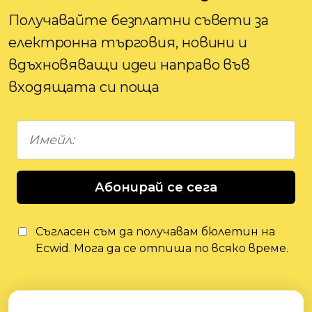
Получавайте безплатни съвети за
електронна търговия, новини и
вдъхновяващи идеи направо във
входящата си поща
Абонирай се сега
Съгласен съм да получавам бюлетин на
Ecwid. Мога да се отпиша по всяко време.