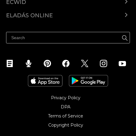
ECWID
Ecwid.com
ELADÁS ONLINE
Árkalkuláció
Eladni mindenhol
Súgó
Eladás a Facebookon
Eladás Instagramon
Privacy Policy
DPA
Terms of Service
Copyright Policy‎