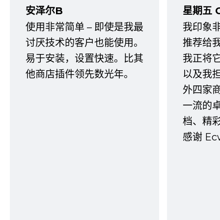
安泽尔B
星期五 
使用非常简单 – 即使是我最
我印象
讨厌技术的客户也能使用。
推荐给
易于安装，设置快速。比其
我正将
他商店插件领先数光年。
以及我
外四家
一流的
档、精
感谢 E