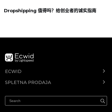
Dropshipping 值得吗？给创业者的诚实指南
ECWID
Center za pomoč
SPLETNA PRODAJA
Prodaja na Facebooku
Prodaja na Instagramu