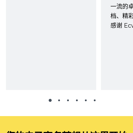
一流的
档、精
感谢 E