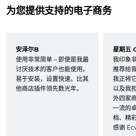
为您提供支持的电子商务
安泽尔B
星期五 
使用非常简单 – 即使是我最
我印象
讨厌技术的客户也能使用。
推荐给
易于安装，设置快速。比其
我正将
他商店插件领先数光年。
以及我
外四家
一流的
档、精
感谢 E