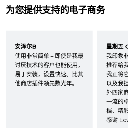
为您提供支持的电子商务
安泽尔B
星期五 
使用非常简单 – 即使是我最
我印象
讨厌技术的客户也能使用。
推荐给
易于安装，设置快速。比其
我正将
他商店插件领先数光年。
以及我
外四家
一流的
档、精
感谢 E