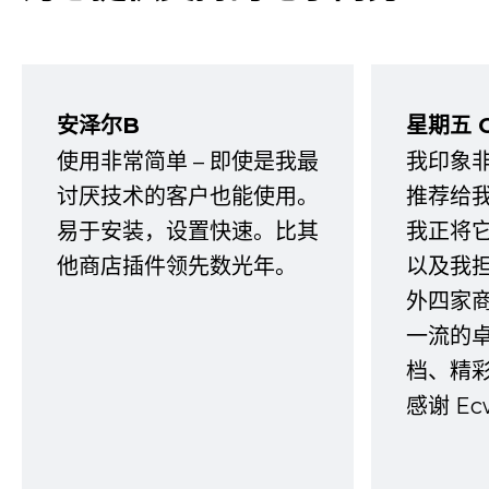
安泽尔B
星期五 
使用非常简单 – 即使是我最
我印象
讨厌技术的客户也能使用。
推荐给
易于安装，设置快速。比其
我正将
他商店插件领先数光年。
以及我
外四家
一流的
档、精
感谢 E